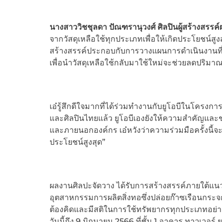
นางสาววิชชุลดา ปัณฑรานุวงศ์ ศิลปินผู้สร้างสรรค์
จากวัสดุเหลือใช้ทุกประเภทเพื่อให้เกิดประโยชน์สู
สร้างสรรค์ประกอบกับการวางแผนการดำเนินงานที่เห
เพื่อนำวัสดุเหลือใช้กลับมาใช้ใหม่จะช่วยลดปริมาณวัสด
เอ๋รู้สึกดีใจมากที่ได้ร่วมทำงานกับยูโอบีในโครงก
และศิลปินไทยแล้ว ยูโอบีเองยังให้ความสำคัญและช
และภายนอกองค์กร เอ๋หวังว่าความร่วมมือครั้งนี้จะ
ประโยชน์สูงสุด”
ผลงานศิลปะจัดวาง ได้รับการสร้างสรรค์ภายใต้แน
อุตสาหกรรมการผลิตสิ่งทอซึ่งปล่อยก๊าซเรือนกระจก
ต้องคิดและมีสติในการใช้ทรัพยากรทุกประเภทอย่า
วันนี้ถึง 9 มิถุนายน 2566 ที่ชั้น 1 อาคาร ทาวเวอร