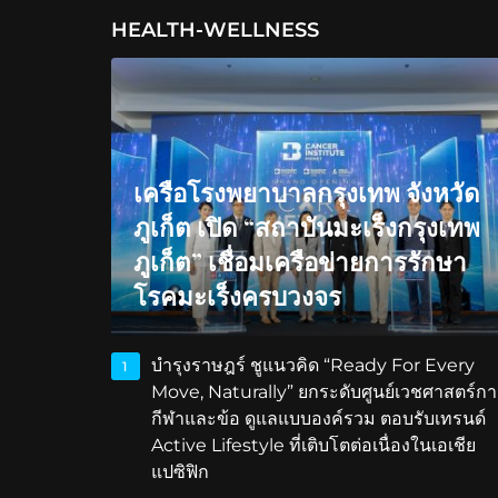
HEALTH-WELLNESS
เครือโรงพยาบาลกรุงเทพ จังหวัด
ภูเก็ต เปิด “สถาบันมะเร็งกรุงเทพ
ภูเก็ต” เชื่อมเครือข่ายการรักษา
โรคมะเร็งครบวงจร
บำรุงราษฎร์ ชูแนวคิด “Ready For Every
1
Move, Naturally” ยกระดับศูนย์เวชศาสตร์กา
กีฬาและข้อ ดูแลแบบองค์รวม ตอบรับเทรนด์
Active Lifestyle ที่เติบโตต่อเนื่องในเอเชีย
แปซิฟิก