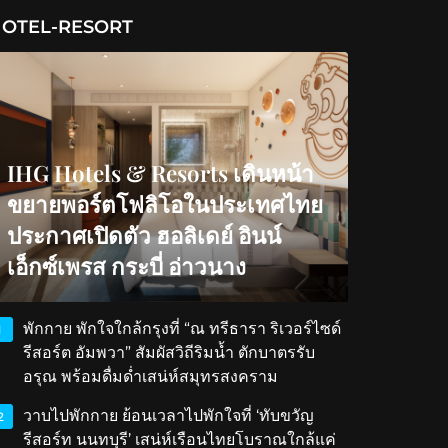
OTEL-RESORT
IHG Hotels & Resorts เดินหน้า
ขยายพอร์ตโฟลิโอในประเทศไทย
ประกาศเปิดตัว ฮอลิเดย์ อินน์
เอ็กซ์เพรส กระบี่ อ่าวนาง
พักกาย พักใจใกล้กรุงที่ “ณ ทรีธารา ริเวอร์ไซด์
1
รีสอร์ต อัมพวา” สัมผัสวิถีริมน้ำ ตักบาตรรับ
อรุณ พร้อมดื่มด่ำเสน่ห์สมุทรสงคราม
วาบไปพักกาย ย้อนเวลาไปพักใจที่ ‘ทับขวัญ
2
รีสอร์ท นนทบุรี’ เสน่ห์เรือนไทยโบราณใกล้แค่