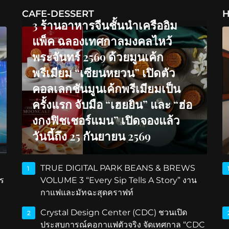
CAFE-DESSERT
H
3 ร้านอาหารจีนชั้นนำเครืออิม
แพ็ค ฉลองเทศกาลมงคลไหว้
พระจันทร์ 2569 ด้วยมูนเค้ก
พรีเมียม “เซียนหยวน” เปิดตัว
คอลเลกชันมูนเค้กพรีเมียมเป็น
ครั้งแรก จับมือ “เฮยยิน” และ “ฮ่อ
งกงฟิชเชอร์แมน” เปิดจองแล้ว
วันนี้ถึง 25 กันยายน 2569
TRUE DIGITAL PARK BEANS & BREWS
1
ร
VOLUME 3 “Every Sip Tells A Story” งาน
กาแฟและมัทฉะสุดคราฟท์
Crystal Design Center (CDC) ชวนเปิด
2
ประสบการณ์คอกาแฟตัวจริง จัดเทศกาล “CDC