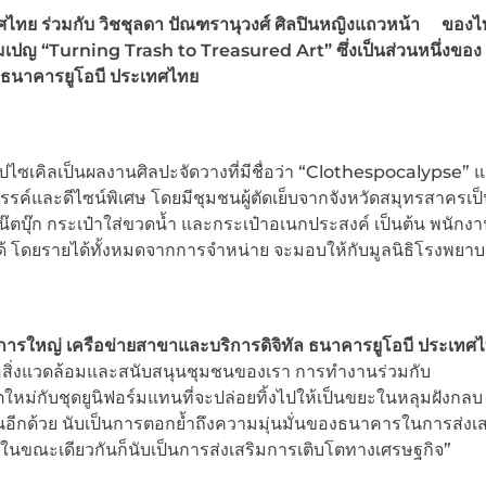
ไทย ร่วมกับ วิชชุลดา ปัณฑรานุวงศ์ ศิลปินหญิงแถวหน้า ของไท
คมเปญ “Turning Trash to Treasured Art” ซึ่งเป็นส่วนหนึ่งของ
งธนาคารยูโอบี ประเทศไทย
ไซเคิลเป็นผลงานศิลปะจัดวางที่มีชื่อว่า “Clothespocalypse” 
์และดีไซน์พิเศษ โดยมีชุมชนผู้ตัดเย็บจากจังหวัดสมุทรสาครเป็นผ
น๊ตบุ๊ก กระเป๋าใส่ขวดน้ำ และกระเป๋าอเนกประสงค์ เป็นต้น พนักงา
บได้ โดยรายได้ทั้งหมดจากการจำหน่าย จะมอบให้กับมูลนิธิโรงพยา
ดการใหญ่ เครือข่ายสาขาและบริการดิจิทัล ธนาคารยูโอบี ประเทศ
ต่อสิ่งแวดล้อมและสนับสนุนชุมชนของเรา การทำงานร่วมกับ
ม่กับชุดยูนิฟอร์มแทนที่จะปล่อยทิ้งไปให้เป็นขยะในหลุมฝังกลบ 
นอีกด้วย นับเป็นการตอกย้ำถึงความมุ่นมั่นของธนาคารในการส่งเ
ืน ในขณะเดียวกันก็นับเป็นการส่งเสริมการเติบโตทางเศรษฐกิจ”