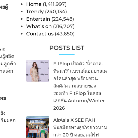
Home
(1,411,997)
ยผู้
Trendy
(240,134)
Entertain
(224,548)
What’s on
(216,707)
Contact us
(43,650)
POSTS LIST
และ
ู้ผลิต
น ลูกค้า
FitFlop เปิดตัว ‘น้ำตาล-
บาลเด็ก
ทิพนารี’ แบรนด์แอมบาสเด
อร์คนล่าสุด พร้อมชวน
สัมผัสความสบายของ
รองเท้า FitFlop ในคอล
ไทย
เลกชัน Autumn/Winter
2026
ยัง
AirAsia X SEE FAH
สริมผลก
พันธมิตรทางธุรกิจยาวนาน
กว่า 20 ปี ต่อยอดเสิร์ฟ