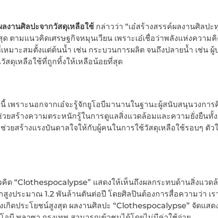
ผลงานศิลปะจากวัสดุเหลือใช้
กล่าวว่า “เอ๋สร้างสรรค์ผลงานศิลปะทุ
งสุด ตามแนวคิดเศรษฐกิจหมุนเวียน เพราะเอ๋เชื่อว่าพลังแห่งความค
มาะสมตั้งแต่ต้นน้ำ เช่น กระบวนการผลิต จนถึงปลายน้ำ เช่น ผู้
ุเหลือใช้ที่ถูกทิ้งให้เหลือน้อยที่สุด
ารนี้ เพราะนอกจากเอ๋จะรู้จักยูโอบีมานานในฐานะผู้สนับสนุนวงการ
่วยสร้างความตระหนักรู้ในการดูแลสิ่งแวดล้อมและความยั่งยืนทั
ช่วยสร้างแรงบันดาลใจให้กับผู้คนในการใช้วัสดุเหลือใช้รอบๆ ตัวให
วคิด “Clothespocalypse” แสดงให้เห็นถึงผลกระทบด้านสิ่งแวด
สูงประมาณ 1.2 พันล้านตันต่อปี โดยศิลปินต้องการสื่อความว่า เ
งเกิดประโยชน์สูงสุด ผลงานศิลปะ “Clothespocalypse” จัดแสดงต
์ ยูโอบี พลาซา กรุงเทพ สามารถเข้าชมได้โดยไม่มีค่าใช้จ่าย