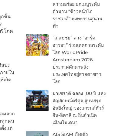
ความอร่อย ยกเมนูระดับ
ตำนาน “ข้าวหน้าไก่
กชิ้น
ราชวงศ์” พุ่งทะยานสู่น่าน
ิด
ฟ้า
บริโภค
“เก่ง ธชย” ควง “อาร์ต
อารยา” ร่วมเทศกาลระดับ
โลก WorldPride
Amsterdam 2026
ศิลปะ
ประกาศศักดาพลัง
้งภายใน
ประเทศไทยสู่สายตาชาว
้เกิด
โลก
มาเซราติ ฉลอง 100 ปี แห่ง
สัญลักษณ์ตรีศูล สู่บทสรุป
อันยิ่งใหญ่ ของแกรนด์ทัวร์
ล้อมจาก
จีน-อิตาลี ณ ถิ่นกำเนิด
ราทุกคน
เมืองโมเดนา
ั้งแต่
AIS SIAM เปิดตัว