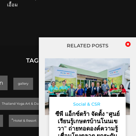
เอื้อม
RELATED POSTS
TAGS
lifestyle
n
gallery
GEOPARK
Trending
Social & CSR
Thailand Yoga Art & Dance 2019
ซีพี แอ็กซ์ตร้า จัดตั้ง “ศูนย์
เรียนรู้เกษตรบ้านโนนเข
็Hotel & Resort
วา” ถ่ายทอดองค์ความรู้
เชื่อมโยงตลาด ยกระดับ