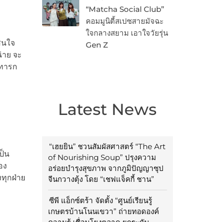
“Matcha Social Club”
คอมมูนิตี้สเปซสายมัจฉะ
ใจกลางสยาม เอาใจวัยรุ่น
่สนใจ
Gen Z
่าย จะ
อทารก
Latest News
“เฮยยิน” ชวนสัมผัสศาสตร์ “The Art
ป็น
of Nourishing Soup” ปรุงความ
อง
อร่อยบำรุงสุขภาพ จากภูมิปัญญาซุป
งทุกฝ่าย
จีนกวางตุ้ง โดย “เชฟแจ็คกี้ ชาน”
ซีพี แอ็กซ์ตร้า จัดตั้ง “ศูนย์เรียนรู้
เกษตรบ้านโนนเขวา” ถ่ายทอดองค์