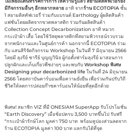
ไม่เพียงแต่นิทรรศการการให้ความรู้แล้ว สยามดิสคัฟเวอรี่ยัง
มีกิจกรรมอื่นๆ อีกหลากหลาย
อาทิ จาก
ร้าน
ECOTOPIA
ชั้น
1 สยามดิสคัฟเวอรี่ ร่วมกับแบรนด์ Earthology ผู้ผลิตสินค้า
แฟชั่นโดยผลิตจากขวดพลาสติก ร่วมกันผลิตสินค้า
Collection Concept Decarbonization อาทิ หมวก
กระเป๋าผ้า เสื้อ โดยใช้วัสดุพลาสติกที่สยามพิวรรธน์รวบรวม
จากพนักงานและในศูนย์การค้า นอกจากนี้ ECOTOPIA ร่วม
กับ แสนสิริจัดกิจกรรม Workshop ในวันที่ 7 มิถุนายน 2566
โดยมี ลุงรีย์ ชารีย์ บุญญวินิจ ผู้ก่อตั้งฟาร์มลุงรีย์ มาสอนการ
ปลูกผักและเก็บเกี่ยวพืชง่ายๆ และพบกับ
Workshop พิเศษ
Designing your decarbonized life
ในวันที่ 24 มิถุนายน
2566 โดยสถาบันคาร์บอนเพื่อความยั่งยืน เพื่อร่วมกันปรับวิถี
ชีวิตให้ลดการปล่อยก๊าซคาร์บอนให้น้อยที่สุดอีกด้วย
พิเศษ! สมาชิก VIZ ที่มี ONESIAM SuperApp รับโปรโมชั่น
“Earth Discovery” เมื่อช้อปครบ 3,500 บาทขึ้นไป รับฟรี
“กระเป๋าผ้ารักษ์โลก มูลค่า 750 บาท พร้อมคูปองส่วนลดจาก
ร้าน ECOTOPIA มูลค่า 100 บาท แลกรับได้ที่จุด