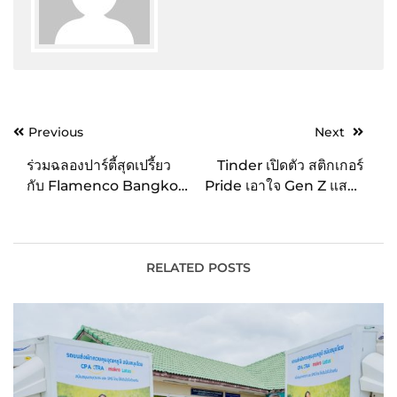
Post
Previous
Next
navigation
ร่วมฉลองปาร์ตี้สุดเปรี้ยว
Tinder เปิดตัว สติกเกอร์
กับ Flamenco Bangkok
Pride เอาใจ Gen Z แสดง
รูฟท็อปบาร์สุดเก๋ใจกลาง
อัตลักษณ์ พร้อมร่วมฉลอง
กรุง คับคั่งด้วยกิจกรรม
เทศกาลไพรด์ กับงาน
สำหรับชาว LGBTQ+
“ตลาดโสด Made with
ต้อนรับ Pride Month ที่
Pride”
RELATED POSTS
กำลังจะมาถึง!