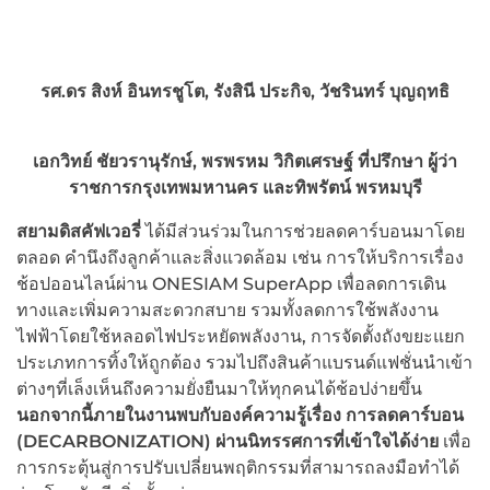
รศ.ดร สิงห์ อินทรชูโต, รังสินี ประกิจ, วัชรินทร์ บุญฤทธิ
เอกวิทย์ ชัยวรานุรักษ์, พรพรหม วิกิตเศรษฐ์ ที่ปรึกษา ผู้ว่า
ราชการกรุงเทพมหานคร และทิพรัตน์ พรหมบุรี
สยามดิสคัฟเวอรี่
ได้มีส่วนร่วมในการช่วยลดคาร์บอนมาโดย
ตลอด คำนึงถึงลูกค้าและสิ่งแวดล้อม เช่น การให้บริการเรื่อง
ช้อปออนไลน์ผ่าน ONESIAM SuperApp เพื่อลดการเดิน
ทางและเพิ่มความสะดวกสบาย รวมทั้งลดการใช้พลังงาน
ไฟฟ้าโดยใช้หลอดไฟประหยัดพลังงาน, การจัดตั้งถังขยะแยก
ประเภทการทิ้งให้ถูกต้อง รวมไปถึงสินค้าแบรนด์แฟชั่นนำเข้า
ต่างๆที่เล็งเห็นถึงความยั่งยืนมาให้ทุกคนได้ช้อปง่ายขึ้น
นอกจากนี้ภายในงานพบกับองค์ความรู้เรื่อง
การลดคาร์บอน
(
DECARBONIZATION) ผ่านนิทรรศการที่เข้าใจได้ง่าย
เพื่อ
การกระตุ้นสู่การปรับเปลี่ยนพฤติกรรมที่สามารถลงมือทำได้