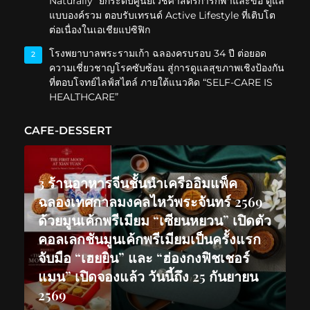
Naturally” ยกระดับศูนย์เวชศาสตร์การกีฬาและข้อ ดูแล
แบบองค์รวม ตอบรับเทรนด์ Active Lifestyle ที่เติบโต
ต่อเนื่องในเอเชียแปซิฟิก
โรงพยาบาลพระรามเก้า ฉลองครบรอบ 34 ปี ต่อยอด
2
ความเชี่ยวชาญโรคซับซ้อน สู่การดูแลสุขภาพเชิงป้องกัน
ที่ตอบโจทย์ไลฟ์สไตล์ ภายใต้แนวคิด “SELF-CARE IS
HEALTHCARE”
CAFE-DESSERT
3 ร้านอาหารจีนชั้นนำเครืออิมแพ็ค
ฉลองเทศกาลมงคลไหว้พระจันทร์ 2569
ด้วยมูนเค้กพรีเมียม “เซียนหยวน” เปิดตัว
คอลเลกชันมูนเค้กพรีเมียมเป็นครั้งแรก
จับมือ “เฮยยิน” และ “ฮ่องกงฟิชเชอร์
แมน” เปิดจองแล้ว วันนี้ถึง 25 กันยายน
2569