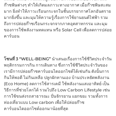
ก๊าซพิษต่างๆ ทำให้เกิดมลภาวะทางอากาศ เมื่อก๊าซพิษสะสม
มาก ยิ่งทำให้ภาวะเรือนกระจกในชั้นบรรยากาศโลกอันตราย
มากยิ่งขึ้น และมุมให้ความรู้เรื่องการใช้ยานยนต์ไฟฟ้า รวม
ถึงการปล่อยก๊าซเรือนกระจกจากภาคอุตสาหกรรม และมุม
ของการใช้พลังงานทดแทน หรือ Solar Cell เพื่อลดการปล่อย
คาร์บอน
โซนที่ 3 “
WELL-BEING”
นำเสนอเรื่องการใช้ชีวิตประจำวัน
พฤติกรรมการกิน การเดินทาง ซึ่งการใช้ชีวิตประจำวันของ
เรามีการปล่อยก๊าซคาร์บอนไดออกไซด์ได้เช่นกัน ดังนั้นการ
กินให้พอดี ไม่กินเหลือ ปลูกผักทานเอง บ้านประหยัดพลังงาน
(Eco Home) ลดการใช้สารเคมี ใช้พลังงานแสงอาทิตย์ เป็น
วิธีการที่ช่วยโลกได้ รวมไปถึง Low Carbon Lifestyle เช่น
การใช้ขนส่งรถสาธารณะ ปั่นจักรยาน แยกขยะ รวมทั้งการ
ท่องเที่ยวแบบ Low carbon เพื่อให้ปล่อยก๊าซ
คาร์บอนไดออกไซด์ออกมาน้อยที่สุด