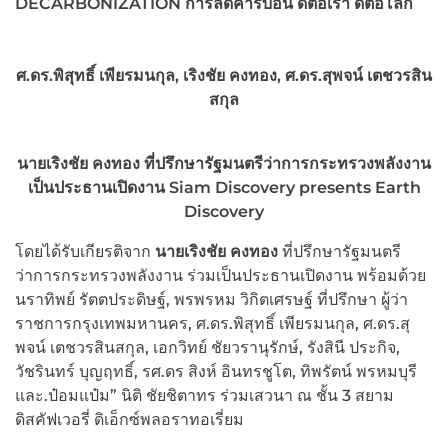
DECARBONIZATION
การลดคาร์บอน ดีต่อเรา ดีต่อโลก
ศ.ดร.พิสุทธิ์ เพียรมนกุล, เริงชัย คงทอง, ศ.ดร.สุพจน์ เตชวรสิน
สกุล
นายเริงชัย คงทอง ที่ปรึกษารัฐมนตรีว่าการกระทรวงพลังงาน
เป็นประธานเปิดงาน Siam Discovery presents Earth
Discovery
โดยได้รับเกียรติจาก
นายเริงชัย คงทอง
ที่ปรึกษารัฐมนตรี
ว่าการกระทรวงพลังงาน ร่วมเป็นประธานเปิดงาน พร้อมด้วย
นราทิพย์ รัตตประดิษฐ์, พรพรหม วิกิตเศรษฐ์ ที่ปรึกษา ผู้ว่า
ราชการกรุงเทพมหานคร, ศ.ดร.พิสุทธิ์ เพียรมนกุล, ศ.ดร.สุ
พจน์ เตชวรสินสกุล, เอกวิทย์ ชัยวรานุรักษ์, รังสินี ประกิจ,
วัชรินทร์ บุญฤทธิ์, รศ.ดร สิงห์ อินทรชูโต, ทิพรัตน์ พรหมบุรี
และ.ป๋อมแป๋ม” นิติ ชัยชิตาทร ร่วมเสวนา ณ ชั้น 3 สยาม
ดิสคัฟเวอรี่ ดิเอ็กซ์พลอราทอเรี่ยม