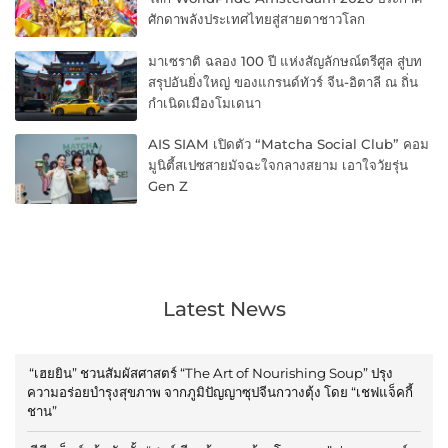
ศักดาพลังประเทศไทยสู่สายตาชาวโลก
มาเซราติ ฉลอง 100 ปี แห่งสัญลักษณ์ตรีศูล สู่บท
สรุปอันยิ่งใหญ่ ของแกรนด์ทัวร์ จีน-อิตาลี ณ ถิ่น
กำเนิดเมืองโมเดนา
AIS SIAM เปิดตัว “Matcha Social Club” คอม
มูนิตี้สเปซสายมัจฉะใจกลางสยาม เอาใจวัยรุ่น
Gen Z
Latest News
“เฮยยิน” ชวนสัมผัสศาสตร์ “The Art of Nourishing Soup” ปรุง
ความอร่อยบำรุงสุขภาพ จากภูมิปัญญาซุปจีนกวางตุ้ง โดย “เชฟแจ็คกี้
ชาน”