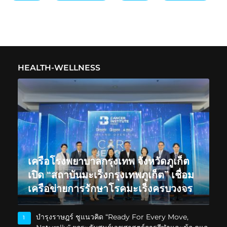
HEALTH-WELLNESS
เครือโรงพยาบาลกรุงเทพ จังหวัดภูเก็ต
เปิด “สถาบันมะเร็งกรุงเทพภูเก็ต” เชื่อม
เครือข่ายการรักษาโรคมะเร็งครบวงจร
บำรุงราษฎร์ ชูแนวคิด “Ready For Every Move,
1