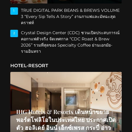
TRUE DIGITAL PARK BEANS & BREWS VOLUME
1
3 “Every Sip Tells A Story” งานกาแฟและมัทฉะสุด
คราฟท์
Crystal Design Center (CDC) ชวนเปิดประสบการณ์
2
คอกาแฟตัวจริง จัดเทศกาล “CDC Roast & Brew
2026” รวมที่สุดของ Specialty Coffee ย่านเอกมัย-
รามอินทรา
HOTEL-RESORT
IHG Hotels & Resorts เดินหน้าขยาย
พอร์ตโฟลิโอในประเทศไทย ประกาศเปิด
ตัว ฮอลิเดย์ อินน์ เอ็กซ์เพรส กระบี่ อ่าว