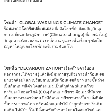
ง่ายโดยทันที เริ่มตั้งแต่
โซนที่ 1 “
GLOBAL WARMING & CLIMATE CHANGE”
ร้อนมาก!! โลกจึงเปลี่ยนแปลง
สื่อถึงโลกที่กำลังเผชิญวิกฤต
การเปลี่ยนแปลงภูมิอากาศ (Climate change) ที่อาจนำไปสู่
วิกฤตทางสิ่งแวดล้อมที่จะทวีความรุนแรงขึ้นเรื่อย ๆ ซึ่งเป็น
ปัญหาใหญ่ของโลกที่ต้องรีบร่วมกันแก้ไข
โซนที่ 2
“
DECARBONIZATION”
เรื่องก๊าซคาร์บอน
นอกจากจะได้ความรู้แล้วยังมีมุมถ่ายรูปด้วยการนำก้อนเมฆ
มาแวดล้อมโลก เปรียบชั้นบนเป็นก้อนเมฆสีขาว และชั้นล่าง
เป็นก้อนเมฆสีดำ โดยก้อนเมฆเป็นสัญลักษณ์แทนก๊าซ
คาร์บอนไดออกไซด์ (CO
) ก้อนเมฆสีขาว คือเมฆที่มีความ
2
เป็นกลางทางคาร์บอน ยิ่งมีก้อนเมฆสีขาวมากขึ้น จะยิ่งดีต่อ
ชั้นบรรยากาศโลก พร้อมด้วยมุมป่าไม้ ป่าถูกทำลาย ยิ่งเพิ่ม
มลพิษ ไม่มีป่า ก็ไม่มีสิ่งดูดซับก๊าซคาร์บอนไดออกไซด์ และ