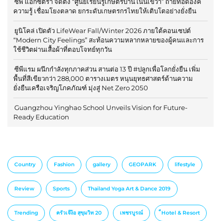
ซีพี แอ็กซ์ตร้า จัดตั้ง “ศูนย์เรียนรู้เกษตรบ้านโนนเขวา” ถ่ายทอดองค์
ความรู้ เชื่อมโยงตลาด ยกระดับเกษตรกรไทยให้เติบโตอย่างยั่งยืน
ยูนิโคล่ เปิดตัว LifeWear Fall/Winter 2026 ภายใต้คอนเซปต์
“Modern City Feelings” สะท้อนความหลากหลายของผู้คนและการ
ใช้ชีวิตผ่านเสื้อผ้าที่ตอบโจทย์ทุกวัน
ซีพีแรม ผนึกกำลังทุกภาคส่วน สานต่อ 13 ปี #ปลูกเพื่อโลกยั่งยืน เพิ่ม
พื้นที่สีเขียวกว่า 288,000 ตารางเมตร หนุนยุทธศาสตร์ด้านความ
ยั่งยืนเครือเจริญโภคภัณฑ์ มุ่งสู่ Net Zero 2050
Guangzhou Yinghao School Unveils Vision for Future-
Ready Education
Country
Fashion
gallery
GEOPARK
lifestyle
Review
Sports
Thailand Yoga Art & Dance 2019
Trending
ครัวเจ๊ง้อ สุขุมวิท 20
เพชรบูรณ์
็Hotel & Resort