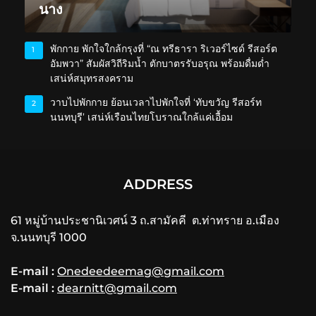
นาง
พักกาย พักใจใกล้กรุงที่ “ณ ทรีธารา ริเวอร์ไซด์ รีสอร์ต
1
อัมพวา” สัมผัสวิถีริมน้ำ ตักบาตรรับอรุณ พร้อมดื่มด่ำ
เสน่ห์สมุทรสงคราม
วาบไปพักกาย ย้อนเวลาไปพักใจที่ ‘ทับขวัญ รีสอร์ท
2
นนทบุรี’ เสน่ห์เรือนไทยโบราณใกล้แค่เอื้อม
ADDRESS
61 หมู่บ้านประชานิเวศน์ 3 ถ.สามัคคี ต.ท่าทราย อ.เมือง
จ.นนทบุรี 1000
E-mail :
Onedeedeemag@gmail.com
E-mail :
dearnitt@gmail.com