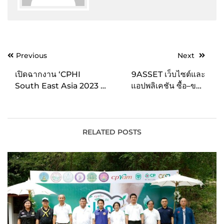
Post
Previous
Next
navigation
เปิดฉากงาน ‘CPHI
9ASSET เว็บไซต์และ
South East Asia 2023 –
แอปพลิเคชัน ซื้อ–ขาย
At the Heart of
อสังหาริมทรัพย์ ครบทุก
Pharma’ ร่วมสร้างความ
ฟังก์ชัน พร้อมเป็นผู้ช่วยมือ
มั่นคงทางการยา โชว์
อาชีพให้กับนักลงทุน
ศักยภาพการผลิตไทยไปสู่
RELATED POSTS
ตลาดโลก