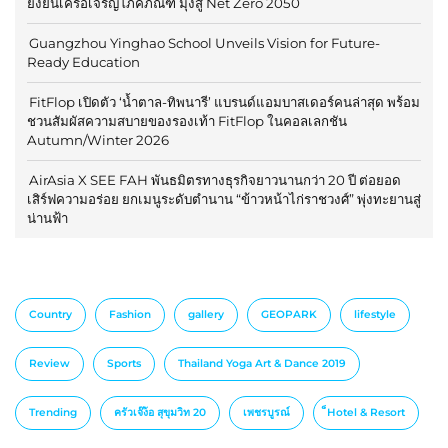
ยั่งยืนเครือเจริญโภคภัณฑ์ มุ่งสู่ Net Zero 2050
Guangzhou Yinghao School Unveils Vision for Future-
Ready Education
FitFlop เปิดตัว ‘น้ำตาล-ทิพนารี’ แบรนด์แอมบาสเดอร์คนล่าสุด พร้อม
ชวนสัมผัสความสบายของรองเท้า FitFlop ในคอลเลกชัน
Autumn/Winter 2026
AirAsia X SEE FAH พันธมิตรทางธุรกิจยาวนานกว่า 20 ปี ต่อยอด
เสิร์ฟความอร่อย ยกเมนูระดับตำนาน “ข้าวหน้าไก่ราชวงศ์” พุ่งทะยานสู่
น่านฟ้า
Country
Fashion
gallery
GEOPARK
lifestyle
Review
Sports
Thailand Yoga Art & Dance 2019
Trending
ครัวเจ๊ง้อ สุขุมวิท 20
เพชรบูรณ์
็Hotel & Resort