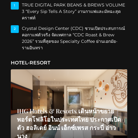
TRUE DIGITAL PARK BEANS & BREWS VOLUME
1
3 “Every Sip Tells A Story” งานกาแฟและมัทฉะสุด
คราฟท์
Crystal Design Center (CDC) ชวนเปิดประสบการณ์
2
คอกาแฟตัวจริง จัดเทศกาล “CDC Roast & Brew
2026” รวมที่สุดของ Specialty Coffee ย่านเอกมัย-
รามอินทรา
HOTEL-RESORT
IHG Hotels & Resorts เดินหน้าขยาย
พอร์ตโฟลิโอในประเทศไทย ประกาศเปิด
ตัว ฮอลิเดย์ อินน์ เอ็กซ์เพรส กระบี่ อ่าว
นาง