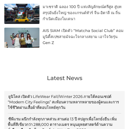
มาเซราติ ฉลอง 100 ปี แห่งสัญลักษณ์ตรีศูล สู่บท
สรุปอันยิ่งใหญ่ ของแกรนด์ทัวร์ จีน-อิตาลี ณ ถิ่น
กำเนิดเมืองโมเดนา
AIS SIAM เปิดตัว “Matcha Social Club” คอม
มูนิตี้สเปซสายมัจฉะใจกลางสยาม เอาใจวัยรุ่น
Gen Z
Latest News
ยูนิโคล่ เปิดตัว LifeWear Fall/Winter 2026 ภายใต้คอนเซปต์
“Modern City Feelings” สะท้อนความหลากหลายของผู้คนและการ
ใช้ชีวิตผ่านเสื้อผ้าที่ตอบโจทย์ทุกวัน
ซีพีแรม ผนึกกำลังทุกภาคส่วน สานต่อ 13 ปี #ปลูกเพื่อโลกยั่งยืน เพิ่ม
พื้นที่สีเขียวกว่า 288,000 ตารางเมตร หนุนยุทธศาสตร์ด้านความ