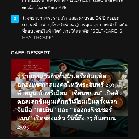
แบบองค์รวม ตอบรับเทรนด์ Active Lifestyle ที่เติบโต
ต่อเนื่องในเอเชียแปซิฟิก
โรงพยาบาลพระรามเก้า ฉลองครบรอบ 34 ปี ต่อยอด
2
ความเชี่ยวชาญโรคซับซ้อน สู่การดูแลสุขภาพเชิงป้องกัน
ที่ตอบโจทย์ไลฟ์สไตล์ ภายใต้แนวคิด “SELF-CARE IS
HEALTHCARE”
CAFE-DESSERT
3 ร้านอาหารจีนชั้นนำเครืออิมแพ็ค
ฉลองเทศกาลมงคลไหว้พระจันทร์ 2569
ด้วยมูนเค้กพรีเมียม “เซียนหยวน” เปิดตัว
คอลเลกชันมูนเค้กพรีเมียมเป็นครั้งแรก
จับมือ “เฮยยิน” และ “ฮ่องกงฟิชเชอร์
แมน” เปิดจองแล้ว วันนี้ถึง 25 กันยายน
2569