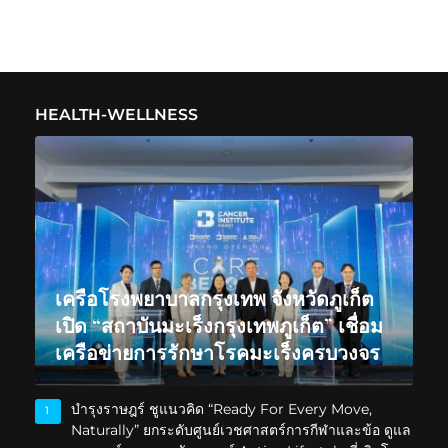
HEALTH-WELLNESS
เครือโรงพยาบาลกรุงเทพ จังหวัดภูเก็ต
เปิด “สถาบันมะเร็งกรุงเทพภูเก็ต” เชื่อม
เครือข่ายการรักษาโรคมะเร็งครบวงจร
บำรุงราษฎร์ ชูแนวคิด “Ready For Every Move,
1
Naturally” ยกระดับศูนย์เวชศาสตร์การกีฬาและข้อ ดูแล