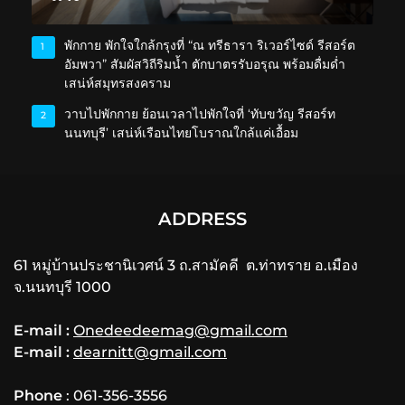
พักกาย พักใจใกล้กรุงที่ “ณ ทรีธารา ริเวอร์ไซด์ รีสอร์ต
1
อัมพวา” สัมผัสวิถีริมน้ำ ตักบาตรรับอรุณ พร้อมดื่มด่ำ
เสน่ห์สมุทรสงคราม
วาบไปพักกาย ย้อนเวลาไปพักใจที่ ‘ทับขวัญ รีสอร์ท
2
นนทบุรี’ เสน่ห์เรือนไทยโบราณใกล้แค่เอื้อม
ADDRESS
61 หมู่บ้านประชานิเวศน์ 3 ถ.สามัคคี ต.ท่าทราย อ.เมือง
จ.นนทบุรี 1000
E-mail :
Onedeedeemag@gmail.com
E-mail :
dearnitt@gmail.com
Phone
: 061-356-3556