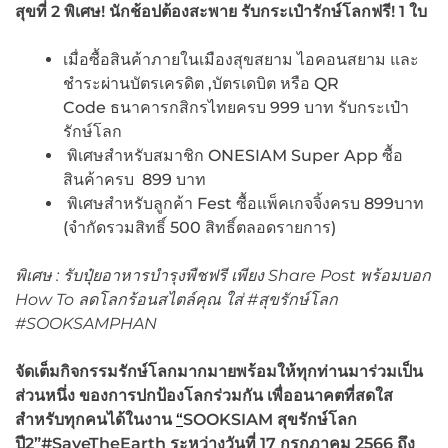
สุขที่
2 พิเศษ! นักช้อปต้องสะพาย รับกระเป๋ารักษ์โลกฟรี! 1 ใบ
เมื่อซื้อสินค้าภายในเมืองสุขสยาม ไอคอนสยาม และ
ชำระผ่านบัตรเครดิต ,บัตรเดบิต หรือ QR
Code ธนาคารกสิกรไทยครบ 999 บาท รับกระเป๋า
รักษ์โลก
พิเศษสำหรับสมาชิก ONESIAM Super App ซื้อ
สินค้าครบ 899 บาท
พิเศษสำหรับลูกค้า Fest ซื้อแพ็คเกจจิ้งครบ 899บาท
(จำกัดรวมสิทธิ์ 500 สิทธิ์ตลอดรายการ)
พิเศษ : รับปุ๋ยอาหารบำรุงพืชฟรี เพียง
Share Post พร้อมบอก
How To ลดโลกร้อนสไตล์คุณ ใส่ #สุขรักษ์โลก
#SOOKSAMPHAN
จัดเต็มกิจกรรมรักษ์โลกมากมายพร้อมให้ทุกท่านมาร่วมเป็น
ส่วนหนึ่ง ของการปกป้องโลกร่วมกัน เพื่ออนาคตที่สดใส
สำหรับทุกคนได้ในงาน
“
SOOKSIAM
สุขรักษ์โลก
ปี
2”#SaveTheEarth
ระหว่างวันที่
17 กรกฎาคม 2566 ถึง