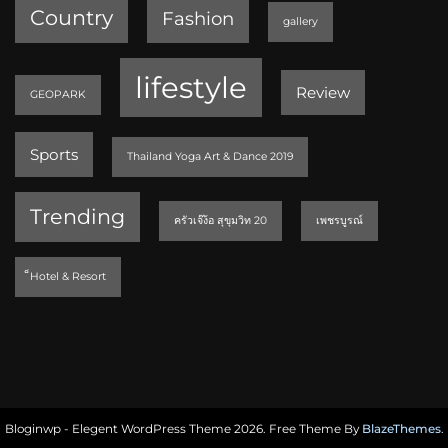
Country
Fashion
gallery
lifestyle
Review
GEOPARK
Sports
Thailand Yoga Art & Dance 2019
Trending
ครัวเจ๊ง้อ สุขุมวิท 20
เพชรบูรณ์
็Hotel & Resort
Bloginwp - Elegent WordPress Theme 2026. Free Theme By
BlazeThemes
.