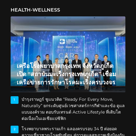
HEALTH-WELLNESS
เครือโรงพยาบาลกรุงเทพ จังหวัดภูเก็ต
เปิด “สถาบันมะเร็งกรุงเทพภูเก็ต” เชื่อม
เครือข่ายการรักษาโรคมะเร็งครบวงจร
บำรุงราษฎร์ ชูแนวคิด “Ready For Every Move,
1
Naturally” ยกระดับศูนย์เวชศาสตร์การกีฬาและข้อ ดูแล
แบบองค์รวม ตอบรับเทรนด์ Active Lifestyle ที่เติบโต
ต่อเนื่องในเอเชียแปซิฟิก
โรงพยาบาลพระรามเก้า ฉลองครบรอบ 34 ปี ต่อยอด
2
ความเชี่ยวชาญโรคซับซ้อน สู่การดูแลสุขภาพเชิงป้องกัน