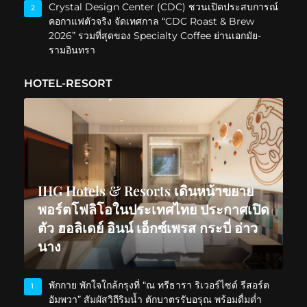
Crystal Design Center (CDC) ชวนเปิดประสบการณ์
2
คอกาแฟตัวจริง จัดเทศกาล “CDC Roast & Brew
2026” รวมที่สุดของ Specialty Coffee ย่านเอกมัย-
รามอินทรา
HOTEL-RESORT
IHG Hotels & Resorts เดินหน้าขยาย
พอร์ตโฟลิโอในประเทศไทย ประกาศเปิด
ตัว ฮอลิเดย์ อินน์ เอ็กซ์เพรส กระบี่ อ่าว
นาง
พักกาย พักใจใกล้กรุงที่ “ณ ทรีธารา ริเวอร์ไซด์ รีสอร์ต
1
อัมพวา” สัมผัสวิถีริมน้ำ ตักบาตรรับอรุณ พร้อมดื่มด่ำ