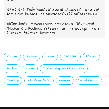
ซีพี แอ็กซ์ตร้า จัดตั้ง “ศูนย์เรียนรู้เกษตรบ้านโนนเขวา” ถ่ายทอดองค์
ความรู้ เชื่อมโยงตลาด ยกระดับเกษตรกรไทยให้เติบโตอย่างยั่งยืน
ยูนิโคล่ เปิดตัว LifeWear Fall/Winter 2026 ภายใต้คอนเซปต์
“Modern City Feelings” สะท้อนความหลากหลายของผู้คนและการ
ใช้ชีวิตผ่านเสื้อผ้าที่ตอบโจทย์ทุกวัน
Country
Fashion
gallery
GEOPARK
lifestyle
Review
Sports
Thailand Yoga Art & Dance 2019
Trending
ครัวเจ๊ง้อ สุขุมวิท 20
เพชรบูรณ์
็Hotel & Resort