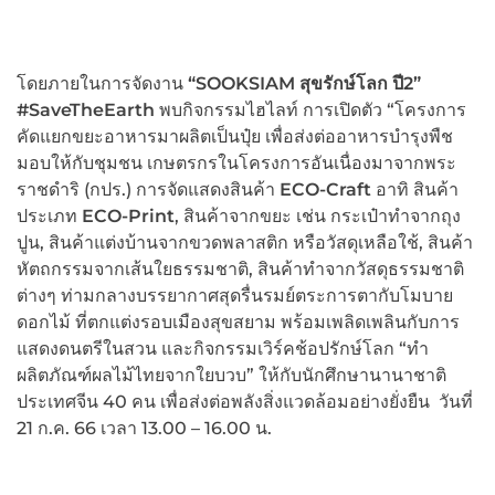
โดยภายในการจัดงาน
“
SOOKSIAM สุขรักษ์โลก ปี2”
#SaveTheEarth
พบกิจกรรมไฮไลท์ การเปิดตัว “โครงการ
คัดแยกขยะอาหารมาผลิตเป็นปุ๋ย เพื่อส่งต่ออาหารบำรุงพืช
มอบให้กับชุมชน เกษตรกรในโครงการอันเนื่องมาจากพระ
ราชดำริ (กปร.) การจัดแสดงสินค้า
ECO-Craft
อาทิ สินค้า
ประเภท
ECO-Print
, สินค้าจากขยะ เช่น กระเป๋าทำจากถุง
ปูน, สินค้าแต่งบ้านจากขวดพลาสติก หรือวัสดุเหลือใช้, สินค้า
หัตถกรรมจากเส้นใยธรรมชาติ, สินค้าทำจากวัสดุธรรมชาติ
ต่างๆ ท่ามกลางบรรยากาศสุดรื่นรมย์ตระการตากับโมบาย
ดอกไม้ ที่ตกแต่งรอบเมืองสุขสยาม พร้อมเพลิดเพลินกับการ
แสดงดนตรีในสวน และกิจกรรมเวิร์คช้อปรักษ์โลก “ทำ
ผลิตภัณฑ์ผลไม้ไทยจากใยบวบ” ให้กับนักศึกษานานาชาติ
ประเทศจีน 40 คน เพื่อส่งต่อพลังสิ่งแวดล้อมอย่างยั่งยืน วันที่
21 ก.ค. 66 เวลา 13.00 – 16.00 น.