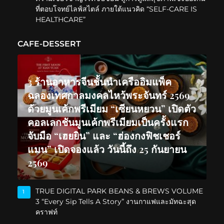
ที่ตอบโจทย์ไลฟ์สไตล์ ภายใต้แนวคิด “SELF-CARE IS
HEALTHCARE”
CAFE-DESSERT
3 ร้านอาหารจีนชั้นนำเครืออิมแพ็ค
ฉลองเทศกาลมงคลไหว้พระจันทร์ 2569
ด้วยมูนเค้กพรีเมียม “เซียนหยวน” เปิดตัว
คอลเลกชันมูนเค้กพรีเมียมเป็นครั้งแรก
จับมือ “เฮยยิน” และ “ฮ่องกงฟิชเชอร์
แมน” เปิดจองแล้ว วันนี้ถึง 25 กันยายน
2569
TRUE DIGITAL PARK BEANS & BREWS VOLUME
1
3 “Every Sip Tells A Story” งานกาแฟและมัทฉะสุด
คราฟท์