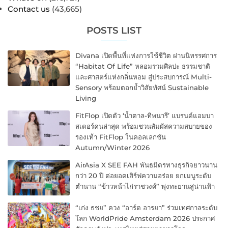
Contact us
(43,665)
POSTS LIST
Divana เปิดพื้นที่แห่งการใช้ชีวิต ผ่านนิทรรศการ
“Habitat Of Life” หลอมรวมศิลปะ ธรรมชาติ
และศาสตร์แห่งกลิ่นหอม สู่ประสบการณ์ Multi-
Sensory พร้อมตอกย้ำวิสัยทัศน์ Sustainable
Living
FitFlop เปิดตัว ‘น้ำตาล-ทิพนารี’ แบรนด์แอมบา
สเดอร์คนล่าสุด พร้อมชวนสัมผัสความสบายของ
รองเท้า FitFlop ในคอลเลกชัน
Autumn/Winter 2026
AirAsia X SEE FAH พันธมิตรทางธุรกิจยาวนาน
กว่า 20 ปี ต่อยอดเสิร์ฟความอร่อย ยกเมนูระดับ
ตำนาน “ข้าวหน้าไก่ราชวงศ์” พุ่งทะยานสู่น่านฟ้า
“เก่ง ธชย” ควง “อาร์ต อารยา” ร่วมเทศกาลระดับ
โลก WorldPride Amsterdam 2026 ประกาศ