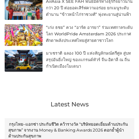
AirAsia X SEE FAH พันธมิตรทางธุรกิจยาวนาน
กว่า 20 ปี ต่อยอดเสิร์ฟความอร่อย ยกเมนูระดับ
ตำนาน “ข้าวหน้าไก่ราชวงศ์” พุ่งทะยานสู่น่านฟ้า
“เก่ง ธชย” ควง “อาร์ต อารยา” ร่วมเทศกาลระดับ
โลก WorldPride Amsterdam 2026 ประกาศ
ศักดาพลังประเทศไทยสู่สายตาชาวโลก
มาเซราติ ฉลอง 100 ปี แห่งสัญลักษณ์ตรีศูล สู่บท
สรุปอันยิ่งใหญ่ ของแกรนด์ทัวร์ จีน-อิตาลี ณ ถิ่น
กำเนิดเมืองโมเดนา
Latest News
กรุงไทย–แอกซ่า ประกันชีวิต คว้ารางวัล “บริษัทยอดเยี่ยมด้านประกัน
สุขภาพ” จากงาน Money & Banking Awards 2026 ตอกย้ำผู้นำ
ด้านประกันสุขภาพ