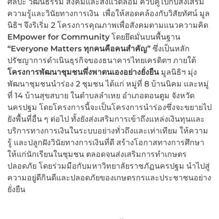
ศิลปะ วัฒนธรรม สังคมและสิ่งแวดล้อม ควบคู่ไปกับส่งเสริม
ความรู้และวินัยทางการเงิน เพื่อให้สอดคล้องกับวิสัยทัศน์ มูล
นิธิฯ จึงริเริ่ม 2 โครงการคุณภาพเพื่อสังคมตามแนวความคิด
EMpower for Community
โดยยึดมั่นบนพื้นฐาน
“Everyone Matters ทุกคนคือคนสำคัญ”
ซึ่งเป็นหลัก
ปรัชญาการดำเนินธุรกิจของธนาคารไทยเครดิตฯ ภายใต้
โครงการพัฒนาชุมชนพึ่งพาตนเองอย่างยั่งยืน
มูลนิธิฯ มุ่ง
พัฒนาชุมชนนำร่อง 2 ชุมชน ได้แก่ หมู่ที่ 8 บ้านนิคม และหมู่
ที่ 14 บ้านสุขสบาย ในตำบลลำเหย อำเภอดอนตูม จังหวัด
นครปฐม โดยโครงการนี้จะเป็นโครงการนำร่องซึ่งจะขยายไป
ยังพื้นที่อื่น ๆ ต่อไป ทั้งยังส่งเสริมการเข้าถึงแหล่งเงินทุนและ
บริการทางการเงินในระบบอย่างทั่วถึงและเท่าเทียม ให้ความ
รู้ และปลูกฝังวินัยทางการเงินที่ดี สร้างโอกาสทางการศึกษา
ให้แก่นักเรียนในชุมชน ตลอดจนส่งเสริมการทำเกษตร
ปลอดภัย โดยร่วมมือกับมหาวิทยาลัยราชภัฏนครปฐม นำไปสู่
ความอยู่ดีกินดีและปลอดภัยของเกษตรกรและประชาชนอย่าง
ยั่งยืน