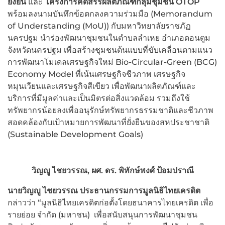
ยั่งยืน
และ
โครงการคัดสรรผลิตภัณฑ์กลุ่มชุมชน
OTOP
พร้อมลงนามบันทึกข้อตกลงความร่วมมือ (Memorandum
of Understanding (MoU)) กับมหาวิทยาลัยราชภัฏ
นครปฐม นำร่องพัฒนาชุมชนในตำบลลำเหย อำเภอดอนตูม
จังหวัดนครปฐม เพื่อสร้างชุมชนต้นแบบที่ขับเคลื่อนตามแนว
การพัฒนาโมเดลเศรษฐกิจใหม่ Bio-Circular-Green (BCG)
Economy Model ที่เน้นเศรษฐกิจชีวภาพ เศรษฐกิจ
หมุนเวียนและเศรษฐกิจสีเขียว เพื่อพัฒนาผลิตภัณฑ์และ
บริการที่มีมูลค่าและเป็นมิตรต่อสิ่งแวดล้อม รวมถึงใช้
ทรัพยากรน้อยลงเพื่ออนุรักษ์ทรัพยากรธรรมชาติและชีวภาพ
สอดคล้องกับเป้าหมายการพัฒนาที่ยั่งยืนของสหประชาชาติ
(Sustainable Development Goals)
วิญญู ไชยวรรณ, ผศ. ดร. พิทักษ์พงศ์ ป้อมปราณี
นายวิญญู ไชยวรรณ ประธานกรรมการมูลนิธิไทยเครดิต
กล่าวว่า “มูลนิธิไทยเครดิตก่อตั้งโดยธนาคารไทยเครดิต เพื่อ
รายย่อย จำกัด (มหาชน) เพื่อสนับสนุนการพัฒนาชุมชน