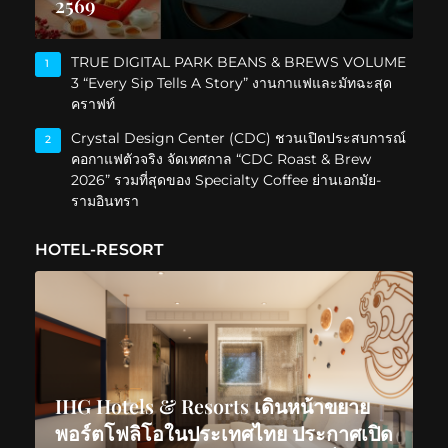
2569
TRUE DIGITAL PARK BEANS & BREWS VOLUME
1
3 “Every Sip Tells A Story” งานกาแฟและมัทฉะสุด
คราฟท์
Crystal Design Center (CDC) ชวนเปิดประสบการณ์
2
คอกาแฟตัวจริง จัดเทศกาล “CDC Roast & Brew
2026” รวมที่สุดของ Specialty Coffee ย่านเอกมัย-
รามอินทรา
HOTEL-RESORT
IHG Hotels & Resorts เดินหน้าขยาย
พอร์ตโฟลิโอในประเทศไทย ประกาศเปิด