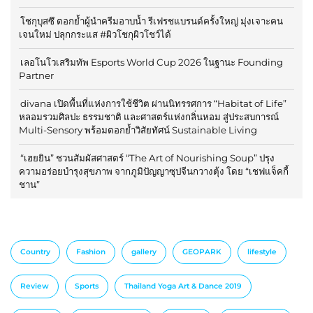
โชกุบุสซึ ตอกย้ำผู้นำครีมอาบน้ำ รีเฟรชแบรนด์ครั้งใหญ่ มุ่งเจาะคน
เจนใหม่ ปลุกกระแส #ผิวโชกุผิวโชว์ได้
เลอโนโวเสริมทัพ Esports World Cup 2026 ในฐานะ Founding
Partner
divana เปิดพื้นที่แห่งการใช้ชีวิต ผ่านนิทรรศการ “Habitat of Life”
หลอมรวมศิลปะ ธรรมชาติ และศาสตร์แห่งกลิ่นหอม สู่ประสบการณ์
Multi-Sensory พร้อมตอกย้ำวิสัยทัศน์ Sustainable Living
“เฮยยิน” ชวนสัมผัสศาสตร์ “The Art of Nourishing Soup” ปรุง
ความอร่อยบำรุงสุขภาพ จากภูมิปัญญาซุปจีนกวางตุ้ง โดย “เชฟแจ็คกี้
ชาน”
Country
Fashion
gallery
GEOPARK
lifestyle
Review
Sports
Thailand Yoga Art & Dance 2019