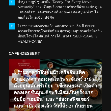
บำรุงราษฎร์ ชูแนวคิด “Ready For Every Move,
1
Naturally” ยกระดับศูนย์เวชศาสตร์การกีฬาและข้อ ดูแล
แบบองค์รวม ตอบรับเทรนด์ Active Lifestyle ที่เติบโต
ต่อเนื่องในเอเชียแปซิฟิก
โรงพยาบาลพระรามเก้า ฉลองครบรอบ 34 ปี ต่อยอด
2
ความเชี่ยวชาญโรคซับซ้อน สู่การดูแลสุขภาพเชิงป้องกัน
ที่ตอบโจทย์ไลฟ์สไตล์ ภายใต้แนวคิด “SELF-CARE IS
HEALTHCARE”
CAFE-DESSERT
3 ร้านอาหารจีนชั้นนำเครืออิมแพ็ค
ฉลองเทศกาลมงคลไหว้พระจันทร์ 2569
ด้วยมูนเค้กพรีเมียม “เซียนหยวน” เปิดตัว
คอลเลกชันมูนเค้กพรีเมียมเป็นครั้งแรก
จับมือ “เฮยยิน” และ “ฮ่องกงฟิชเชอร์
แมน” เปิดจองแล้ว วันนี้ถึง 25 กันยายน