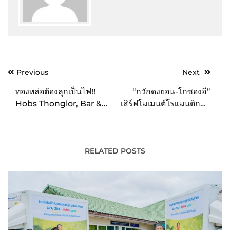
Post
Previous
Next
navigation
ทองหล่อต้องลุกเป็นไฟ!!
“กวักดงยอน-โกซองฮี”
Hobs Thonglor, Bar &
เสิร์ฟโมเมนต์โรแมนติกสุด
Restaurant สุดเก๋กลับมา
ฮา ในซีรีส์“ออฟฟิศป่วน ก๊
แล้ว!
วนอิเล็กทรอนิกส์ Gaus
Electronics”
RELATED POSTS