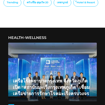
Trending
ครัวเจ๊ง้อ สุขุมวิท 20
เพชรบูรณ์
็Hotel & Resort
HEALTH-WELLNESS
เครือโรงพยาบาลกรุงเทพ จังหวัดภูเก็ต
เปิด “สถาบันมะเร็งกรุงเทพภูเก็ต” เชื่อม
เครือข่ายการรักษาโรคมะเร็งครบวงจร