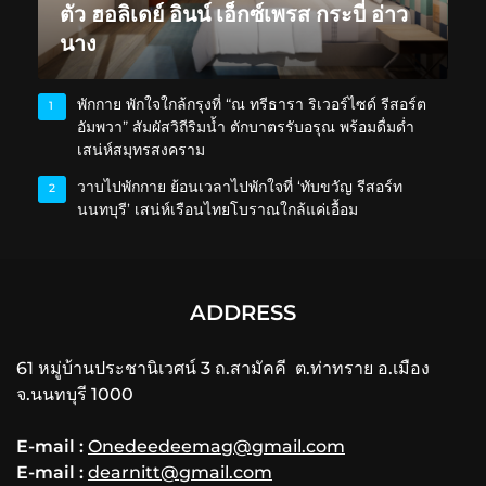
ตัว ฮอลิเดย์ อินน์ เอ็กซ์เพรส กระบี่ อ่าว
นาง
พักกาย พักใจใกล้กรุงที่ “ณ ทรีธารา ริเวอร์ไซด์ รีสอร์ต
1
อัมพวา” สัมผัสวิถีริมน้ำ ตักบาตรรับอรุณ พร้อมดื่มด่ำ
เสน่ห์สมุทรสงคราม
วาบไปพักกาย ย้อนเวลาไปพักใจที่ ‘ทับขวัญ รีสอร์ท
2
นนทบุรี’ เสน่ห์เรือนไทยโบราณใกล้แค่เอื้อม
ADDRESS
61 หมู่บ้านประชานิเวศน์ 3 ถ.สามัคคี ต.ท่าทราย อ.เมือง
จ.นนทบุรี 1000
E-mail :
Onedeedeemag@gmail.com
E-mail :
dearnitt@gmail.com