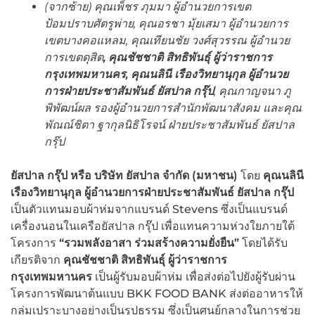
(จากซ้าย) คุณเพ็ชร ภุมมา ผู้อำนวยการเขต
ป้อมปราบศัตรูพ่าย, คุณอรชา มุ้ยเสมา ผู้อำนวยการ
เขตบางคอแหลม, คุณเทียนชัย วงศ์สุวรรณ ผู้อำนวย
การเขตดุสิต
, คุณชัชชาติ สิทธิพันธุ์ ผู้ว่าราชการ
กรุงเทพมหานคร, คุณนลินี เรืองวิทยานุกุล ผู้อำนวย
การฝ่ายประชาสัมพันธ์ ยัสปาล กรุ๊ป
, คุณกาญจนา ภู
พิพัฒน์ผล รองผู้อำนวยการสำนักพัฒนาสังคม และคุณ
พัณณ์ชิตา ฐากุลนิธิโรจน์ ฝ่ายประชาสัมพันธ์ ยัสปาล
กรุ๊ป
ยัสปาล กรุ๊ป หรือ บริษัท ยัสปาล จำกัด (มหาชน)
โดย
คุณนลินี
เรืองวิทยานุกุล ผู้อำนวยการฝ่ายประชาสัมพันธ์ ยัสปาล กรุ๊ป
เป็นตัวแทนมอบผ้าห่มจากแบรนด์ Stevens ซึ่งเป็นแบรนด์
เครื่องนอนในเครือยัสปาล กรุ๊ป เพื่อแทนความห่วงใยภายใต้
โครงการ
“รวมพลังอาสา ร่วมสร้างความยั่งยืน”
โดยได้รับ
เกียรติจาก
คุณชัชชาติ สิทธิพันธุ์ ผู้ว่าราชการ
กรุงเทพมหานคร
เป็นผู้รับมอบผ้าห่ม เพื่อส่งต่อไปยังผู้รับผ่าน
โครงการพัฒนาต้นแบบ BKK FOOD BANK ส่งต่ออาหารให้
กลุ่มเปราะบางอย่างเป็นรูปธรรม ซึ่งเป็นศูนย์กลางในการช่วย