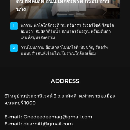
ตัว ฮอลิเดย์ อินน์ เอ็กซ์เพรส กระบี่ อ่าว
นาง
พักกาย พักใจใกล้กรุงที่ “ณ ทรีธารา ริเวอร์ไซด์ รีสอร์ต
1
อัมพวา” สัมผัสวิถีริมน้ำ ตักบาตรรับอรุณ พร้อมดื่มด่ำ
เสน่ห์สมุทรสงคราม
วาบไปพักกาย ย้อนเวลาไปพักใจที่ ‘ทับขวัญ รีสอร์ท
2
นนทบุรี’ เสน่ห์เรือนไทยโบราณใกล้แค่เอื้อม
ADDRESS
61 หมู่บ้านประชานิเวศน์ 3 ถ.สามัคคี ต.ท่าทราย อ.เมือง
จ.นนทบุรี 1000
E-mail :
Onedeedeemag@gmail.com
E-mail :
dearnitt@gmail.com