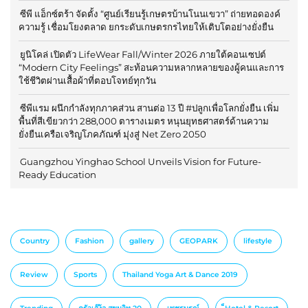
ซีพี แอ็กซ์ตร้า จัดตั้ง “ศูนย์เรียนรู้เกษตรบ้านโนนเขวา” ถ่ายทอดองค์
ความรู้ เชื่อมโยงตลาด ยกระดับเกษตรกรไทยให้เติบโตอย่างยั่งยืน
ยูนิโคล่ เปิดตัว LifeWear Fall/Winter 2026 ภายใต้คอนเซปต์
“Modern City Feelings” สะท้อนความหลากหลายของผู้คนและการ
ใช้ชีวิตผ่านเสื้อผ้าที่ตอบโจทย์ทุกวัน
ซีพีแรม ผนึกกำลังทุกภาคส่วน สานต่อ 13 ปี #ปลูกเพื่อโลกยั่งยืน เพิ่ม
พื้นที่สีเขียวกว่า 288,000 ตารางเมตร หนุนยุทธศาสตร์ด้านความ
ยั่งยืนเครือเจริญโภคภัณฑ์ มุ่งสู่ Net Zero 2050
Guangzhou Yinghao School Unveils Vision for Future-
Ready Education
Country
Fashion
gallery
GEOPARK
lifestyle
Review
Sports
Thailand Yoga Art & Dance 2019