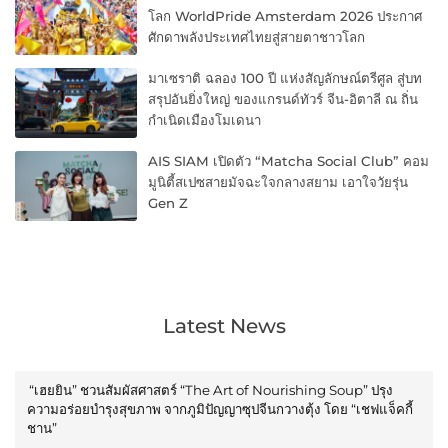
โลก WorldPride Amsterdam 2026 ประกาศ
ศักดาพลังประเทศไทยสู่สายตาชาวโลก
มาเซราติ ฉลอง 100 ปี แห่งสัญลักษณ์ตรีศูล สู่บท
สรุปอันยิ่งใหญ่ ของแกรนด์ทัวร์ จีน-อิตาลี ณ ถิ่น
กำเนิดเมืองโมเดนา
AIS SIAM เปิดตัว “Matcha Social Club” คอม
มูนิตี้สเปซสายมัจฉะใจกลางสยาม เอาใจวัยรุ่น
Gen Z
Latest News
“เฮยยิน” ชวนสัมผัสศาสตร์ “The Art of Nourishing Soup” ปรุง
ความอร่อยบำรุงสุขภาพ จากภูมิปัญญาซุปจีนกวางตุ้ง โดย “เชฟแจ็คกี้
ชาน”