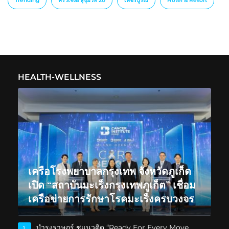
Trending
ครัวเจ๊ง้อ สุขุมวิท 20
เพชรบูรณ์
็Hotel & Resort
HEALTH-WELLNESS
เครือโรงพยาบาลกรุงเทพ จังหวัดภูเก็ต
เปิด “สถาบันมะเร็งกรุงเทพภูเก็ต” เชื่อม
เครือข่ายการรักษาโรคมะเร็งครบวงจร
บำรุงราษฎร์ ชูแนวคิด “Ready For Every Move,
1