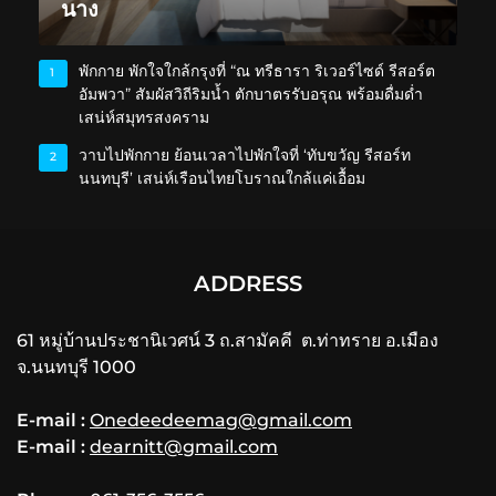
นาง
พักกาย พักใจใกล้กรุงที่ “ณ ทรีธารา ริเวอร์ไซด์ รีสอร์ต
1
อัมพวา” สัมผัสวิถีริมน้ำ ตักบาตรรับอรุณ พร้อมดื่มด่ำ
เสน่ห์สมุทรสงคราม
วาบไปพักกาย ย้อนเวลาไปพักใจที่ ‘ทับขวัญ รีสอร์ท
2
นนทบุรี’ เสน่ห์เรือนไทยโบราณใกล้แค่เอื้อม
ADDRESS
61 หมู่บ้านประชานิเวศน์ 3 ถ.สามัคคี ต.ท่าทราย อ.เมือง
จ.นนทบุรี 1000
E-mail :
Onedeedeemag@gmail.com
E-mail :
dearnitt@gmail.com