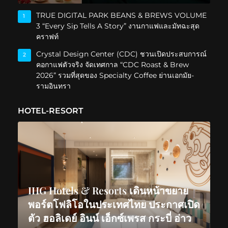
TRUE DIGITAL PARK BEANS & BREWS VOLUME
1
3 “Every Sip Tells A Story” งานกาแฟและมัทฉะสุด
คราฟท์
Crystal Design Center (CDC) ชวนเปิดประสบการณ์
2
คอกาแฟตัวจริง จัดเทศกาล “CDC Roast & Brew
2026” รวมที่สุดของ Specialty Coffee ย่านเอกมัย-
รามอินทรา
HOTEL-RESORT
IHG Hotels & Resorts เดินหน้าขยาย
พอร์ตโฟลิโอในประเทศไทย ประกาศเปิด
ตัว ฮอลิเดย์ อินน์ เอ็กซ์เพรส กระบี่ อ่าว