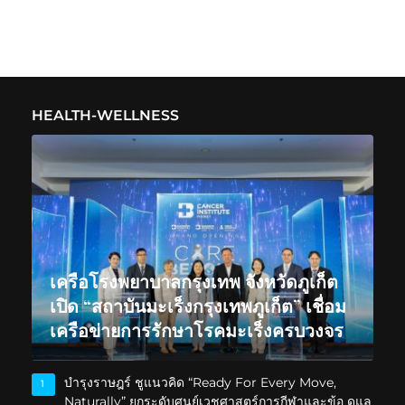
HEALTH-WELLNESS
เครือโรงพยาบาลกรุงเทพ จังหวัดภูเก็ต
เปิด “สถาบันมะเร็งกรุงเทพภูเก็ต” เชื่อม
เครือข่ายการรักษาโรคมะเร็งครบวงจร
บำรุงราษฎร์ ชูแนวคิด “Ready For Every Move,
1
Naturally” ยกระดับศูนย์เวชศาสตร์การกีฬาและข้อ ดูแล