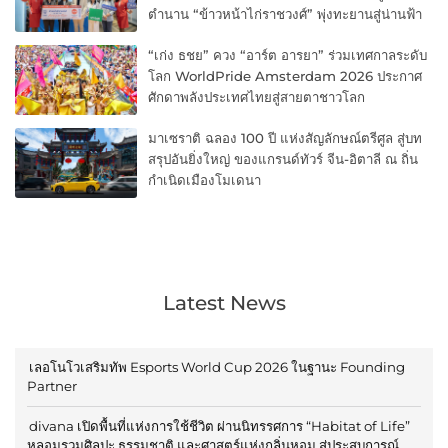
ตำนาน “ข้าวหน้าไก่ราชวงศ์” พุ่งทะยานสู่น่านฟ้า
“เก่ง ธชย” ควง “อาร์ต อารยา” ร่วมเทศกาลระดับ
โลก WorldPride Amsterdam 2026 ประกาศ
ศักดาพลังประเทศไทยสู่สายตาชาวโลก
มาเซราติ ฉลอง 100 ปี แห่งสัญลักษณ์ตรีศูล สู่บท
สรุปอันยิ่งใหญ่ ของแกรนด์ทัวร์ จีน-อิตาลี ณ ถิ่น
กำเนิดเมืองโมเดนา
Latest News
เลอโนโวเสริมทัพ Esports World Cup 2026 ในฐานะ Founding
Partner
divana เปิดพื้นที่แห่งการใช้ชีวิต ผ่านนิทรรศการ “Habitat of Life”
หลอมรวมศิลปะ ธรรมชาติ และศาสตร์แห่งกลิ่นหอม สู่ประสบการณ์