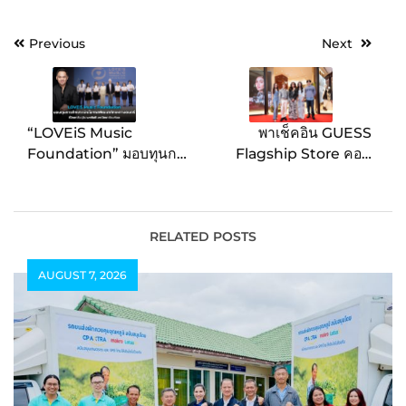
Post
Previous
Next
navigation
“LOVEiS Music
พาเช็คอิน GUESS
Foundation” มอบทุนการ
Flagship Store คอน
ศึกษา เพิ่มโอกาสพัฒนา
เซ็ปต์ใหม่ที่แรกของโลก ที่
ทักษะทางดนตรี ที่วิทยาลัย
ชั้น 1 ศูนย์การค้าเซ็นทรัล
ดุริยางคศิลป์ มหาวิทยาลัย
เวิลด์
มหิดล
RELATED POSTS
AUGUST 7, 2026