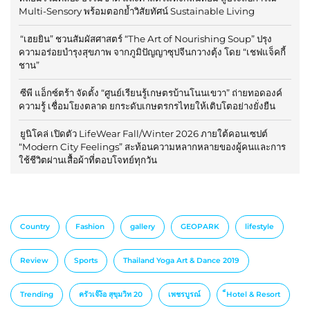
Multi-Sensory พร้อมตอกย้ำวิสัยทัศน์ Sustainable Living
“เฮยยิน” ชวนสัมผัสศาสตร์ “The Art of Nourishing Soup” ปรุง
ความอร่อยบำรุงสุขภาพ จากภูมิปัญญาซุปจีนกวางตุ้ง โดย “เชฟแจ็คกี้
ชาน”
ซีพี แอ็กซ์ตร้า จัดตั้ง “ศูนย์เรียนรู้เกษตรบ้านโนนเขวา” ถ่ายทอดองค์
ความรู้ เชื่อมโยงตลาด ยกระดับเกษตรกรไทยให้เติบโตอย่างยั่งยืน
ยูนิโคล่ เปิดตัว LifeWear Fall/Winter 2026 ภายใต้คอนเซปต์
“Modern City Feelings” สะท้อนความหลากหลายของผู้คนและการ
ใช้ชีวิตผ่านเสื้อผ้าที่ตอบโจทย์ทุกวัน
Country
Fashion
gallery
GEOPARK
lifestyle
Review
Sports
Thailand Yoga Art & Dance 2019
Trending
ครัวเจ๊ง้อ สุขุมวิท 20
เพชรบูรณ์
็Hotel & Resort