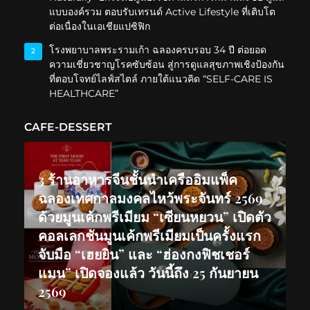
แบบองค์รวม ตอบรับเทรนด์ Active Lifestyle ที่เติบโต
ต่อเนื่องในเอเชียแปซิฟิก
โรงพยาบาลพระรามเก้า ฉลองครบรอบ 34 ปี ต่อยอด
2
ความเชี่ยวชาญโรคซับซ้อน สู่การดูแลสุขภาพเชิงป้องกัน
ที่ตอบโจทย์ไลฟ์สไตล์ ภายใต้แนวคิด “SELF-CARE IS
HEALTHCARE”
CAFE-DESSERT
3 ร้านอาหารจีนชั้นนำเครืออิมแพ็ค
ฉลองเทศกาลมงคลไหว้พระจันทร์ 2569
ด้วยมูนเค้กพรีเมียม “เซียนหยวน” เปิดตัว
คอลเลกชันมูนเค้กพรีเมียมเป็นครั้งแรก
จับมือ “เฮยยิน” และ “ฮ่องกงฟิชเชอร์
แมน” เปิดจองแล้ว วันนี้ถึง 25 กันยายน
2569