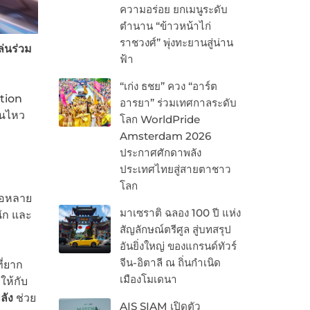
ความอร่อย ยกเมนูระดับ
ตำนาน “ข้าวหน้าไก่
ราชวงศ์” พุ่งทะยานสู่น่าน
ล่นร่วม
ฟ้า
“เก่ง ธชย” ควง “อาร์ต
tion
อารยา” ร่วมเทศกาลระดับ
ินไหว
โลก WorldPride
Amsterdam 2026
ประกาศศักดาพลัง
ประเทศไทยสู่สายตาชาว
โลก
่อหลาย
มาเซราติ ฉลอง 100 ปี แห่ง
ัก และ
สัญลักษณ์ตรีศูล สู่บทสรุป
อันยิ่งใหญ่ ของแกรนด์ทัวร์
จีน-อิตาลี ณ ถิ่นกำเนิด
ี่ยาก
เมืองโมเดนา
ให้กับ
ลัง
ช่วย
AIS SIAM เปิดตัว