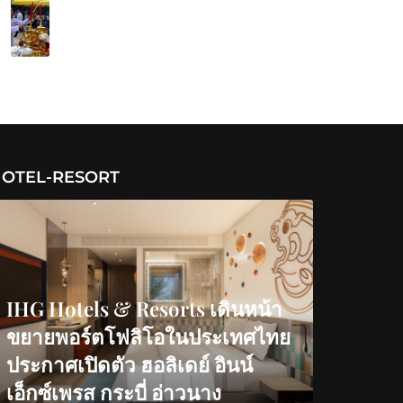
OTEL-RESORT
IHG Hotels & Resorts เดินหน้า
ขยายพอร์ตโฟลิโอในประเทศไทย
ประกาศเปิดตัว ฮอลิเดย์ อินน์
เอ็กซ์เพรส กระบี่ อ่าวนาง