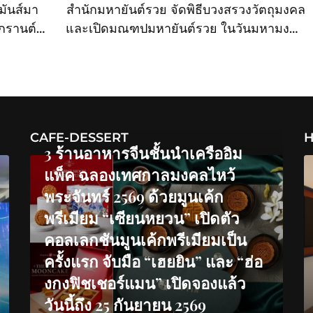
มันส์มา
สำนักมหายันต์รวย จัดพิธีบวงสรวงวัตถุมงคล
กรานต์
และเปิดมณฑปมหายันต์รวย ในวันมหามงคล
ร์บีคิว
‘เสาร์ห้า’ เสริมสิริมงคล เสริมโชคลาภ เสริม
บารมี
CAFE-DESSERT
H
3 ร้านอาหารจีนชั้นนำเครืออิม
แพ็ค ฉลองเทศกาลมงคลไหว้
พระจันทร์ 2569 ด้วยมูนเค้ก
พรีเมียม “เซียนหยวน” เปิดตัว
คอลเลกชันมูนเค้กพรีเมียมเป็น
ครั้งแรก จับมือ “เฮยยิน” และ “ฮ่อ
งกงฟิชเชอร์แมน” เปิดจองแล้ว
วันนี้ถึง 25 กันยายน 2569