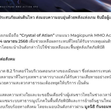
ประสบภัยแผ่นดินไหว ส่งมอบความอบอุ่นด้วยพลังแห่งเกม จับมือผู้เ
งเกมมือถือ
“Crystal of Atlan”
เกมแนว Magicpunk MMO Ac
4
เมษายน
2568
เพื่อช่วยเหลือผลกระทบที่ไทยได้รับจากเหตุแผ่นด
โดยจะนำเงินดังกล่าวไปใช้ช่วยเหลือและฟื้นฟูหลังเกิดภัยพิบัติ
บต่อสังคม
ขนาด 8.2 ริกเตอร์ในบริเวณตอนกลางของเมียนมา ซึ่งส่งผลกระทบต
านานหลายนาทีในกรุงเทพฯ อาคารบางแห่งได้รับความเสียหายอย่างหน
งอำนวยความสะดวกสาธารณะต้องหยุดให้บริการ เป็นต้น
สดงความห่วงใยและจะขอยืนเคียงข้างผู้เล่นชาวไทยในช่วงเวลาท
อมแซมระบบสาธารณูปโภคในพื้นที่ภัยพิบัติและการย้ายถิ่นฐานใหม่
สงบเรียบร้อยทางสังคม โดยจะมอบเงินดังกล่าวผ่าน
มูลนิธิ กันจอมพ