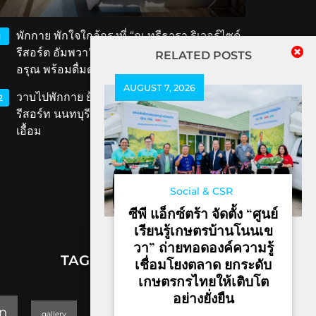
พักกาย พักใจใกล้กรุงที่ “ณ ทรีธารา ริเวอร์ไซด์
1
รีสอร์ต อัมพวา” สัมผัสวิถีริมน้ำ ตักบาตรรับ
RELATED POSTS
อรุณ พร้อมดื่มด่ำเสน่ห์สมุทรสงคราม
AUGUST 7, 2026
วาบไปพักกาย ย้อนเวลาไปพักใจที่ ‘ทับขวัญ
2
รีสอร์ท นนทบุรี’ เสน่ห์เรือนไทยโบราณใกล้แค่
เอื้อม
Social & CSR
ซีพี แอ็กซ์ตร้า จัดตั้ง “ศูนย์
เรียนรู้เกษตรบ้านโนนเข
วา” ถ่ายทอดองค์ความรู้
TAGS
เชื่อมโยงตลาด ยกระดับ
เกษตรกรไทยให้เติบโต
อย่างยั่งยืน
lifestyle
n
gallery
GEOPARK