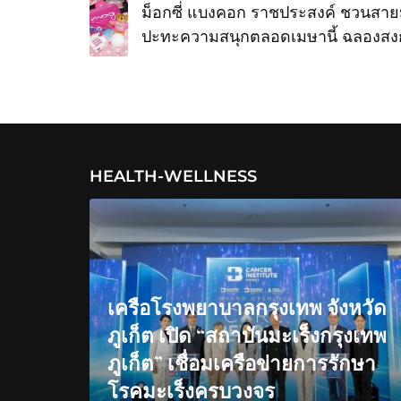
ม็อกซี่ แบงคอก ราชประสงค์ ชวนสาย
ปะทะความสนุกตลอดเมษานี้ ฉลองสง
บรันช์ อีสเตอร์ และ ม็อกซี่แบ็คยาร์ดบา
HEALTH-WELLNESS
เครือโรงพยาบาลกรุงเทพ จังหวัด
ภูเก็ต เปิด “สถาบันมะเร็งกรุงเทพ
ภูเก็ต” เชื่อมเครือข่ายการรักษา
โรคมะเร็งครบวงจร