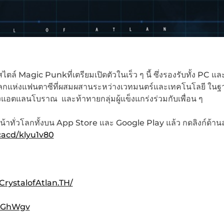
 Magic Punkที่เตรียมเปิดตัวในเร็ว ๆ นี้ ซึ่งรองรับทั้ง PC และม
วจโลกแห่งแฟนตาซีที่ผสมผสานระหว่างเวทมนตร์และเทคโนโลยี ในฐ
งแอตแลนโบราณ และท้าทายกลุ่มผู้แข็งแกร่งร่วมกับเพื่อน ๆ
น้าทั่วโลกทั้งบน App Store และ Google Play แล้ว กดลิงก์ด้านล่
cacd/klyu1v80
rystalofAtlan.TH/
cmGhWgv