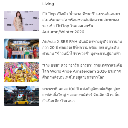
Living
FitFlop เปิดตัว ‘น้ำตาล-ทิพนารี’ แบรนด์แอมบา
สเดอร์คนล่าสุด พร้อมชวนสัมผัสความสบายของ
รองเท้า FitFlop ในคอลเลกชัน
Autumn/Winter 2026
AirAsia X SEE FAH พันธมิตรทางธุรกิจยาวนาน
กว่า 20 ปี ต่อยอดเสิร์ฟความอร่อย ยกเมนูระดับ
ตำนาน “ข้าวหน้าไก่ราชวงศ์” พุ่งทะยานสู่น่านฟ้า
“เก่ง ธชย” ควง “อาร์ต อารยา” ร่วมเทศกาลระดับ
โลก WorldPride Amsterdam 2026 ประกาศ
ศักดาพลังประเทศไทยสู่สายตาชาวโลก
มาเซราติ ฉลอง 100 ปี แห่งสัญลักษณ์ตรีศูล สู่บท
สรุปอันยิ่งใหญ่ ของแกรนด์ทัวร์ จีน-อิตาลี ณ ถิ่น
กำเนิดเมืองโมเดนา