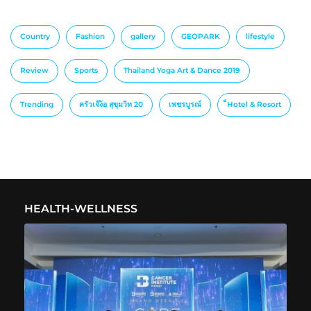
Country
Fashion
gallery
GEOPARK
lifestyle
Review
Sports
Thailand Yoga Art & Dance 2019
Trending
ครัวเจ๊ง้อ สุขุมวิท 20
เพชรบูรณ์
็Hotel & Resort
HEALTH-WELLNESS