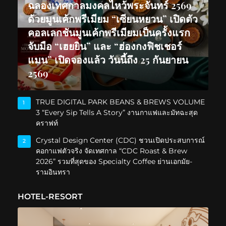
ฉลองเทศกาลมงคลไหว้พระจันทร์ 2569
ด้วยมูนเค้กพรีเมียม “เซียนหยวน” เปิดตัว
คอลเลกชันมูนเค้กพรีเมียมเป็นครั้งแรก
จับมือ “เฮยยิน” และ “ฮ่องกงฟิชเชอร์
แมน” เปิดจองแล้ว วันนี้ถึง 25 กันยายน
2569
TRUE DIGITAL PARK BEANS & BREWS VOLUME
1
3 “Every Sip Tells A Story” งานกาแฟและมัทฉะสุด
คราฟท์
Crystal Design Center (CDC) ชวนเปิดประสบการณ์
2
คอกาแฟตัวจริง จัดเทศกาล “CDC Roast & Brew
2026” รวมที่สุดของ Specialty Coffee ย่านเอกมัย-
รามอินทรา
HOTEL-RESORT