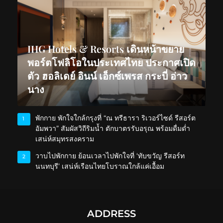
IHG Hotels & Resorts เดินหน้าขยาย
พอร์ตโฟลิโอในประเทศไทย ประกาศเปิด
ตัว ฮอลิเดย์ อินน์ เอ็กซ์เพรส กระบี่ อ่าว
นาง
พักกาย พักใจใกล้กรุงที่ “ณ ทรีธารา ริเวอร์ไซด์ รีสอร์ต
1
อัมพวา” สัมผัสวิถีริมน้ำ ตักบาตรรับอรุณ พร้อมดื่มด่ำ
เสน่ห์สมุทรสงคราม
วาบไปพักกาย ย้อนเวลาไปพักใจที่ ‘ทับขวัญ รีสอร์ท
2
นนทบุรี’ เสน่ห์เรือนไทยโบราณใกล้แค่เอื้อม
ADDRESS