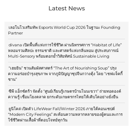
Latest News
เลอโนโวเสริมทัพ Esports World Cup 2026 ในฐานะ Founding
Partner
divana เปิดพื้นที่แห่งการใช้ชีวิต ผ่านนิทรรศการ “Habitat of Life”
หลอมรวมศิลปะ ธรรมชาติ และศาสตร์แห่งกลิ่นหอม สู่ประสบการณ์
Multi-Sensory พร้อมตอกย้ำวิสัยทัศน์ Sustainable Living
“เฮยยิน” ชวนสัมผัสศาสตร์ “The Art of Nourishing Soup” ปรุง
ความอร่อยบำรุงสุขภาพ จากภูมิปัญญาซุปจีนกวางตุ้ง โดย “เชฟแจ็คกี้
ชาน”
ซีพี แอ็กซ์ตร้า จัดตั้ง “ศูนย์เรียนรู้เกษตรบ้านโนนเขวา” ถ่ายทอดองค์
ความรู้ เชื่อมโยงตลาด ยกระดับเกษตรกรไทยให้เติบโตอย่างยั่งยืน
ยูนิโคล่ เปิดตัว LifeWear Fall/Winter 2026 ภายใต้คอนเซปต์
“Modern City Feelings” สะท้อนความหลากหลายของผู้คนและการ
ใช้ชีวิตผ่านเสื้อผ้าที่ตอบโจทย์ทุกวัน