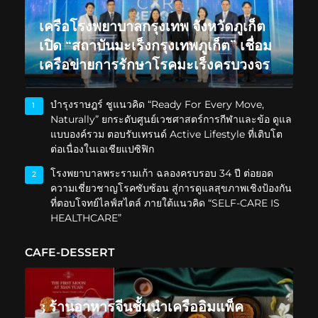
เครือโรงพยาบาลกรุงเทพ จังหวัดภูเก็ต
เปิด “สถาบันมะเร็งกรุงเทพภูเก็ต” เชื่อม
เครือข่ายการรักษาโรคมะเร็งครบวงจร
บำรุงราษฎร์ ชูแนวคิด “Ready For Every Move,
1
Naturally” ยกระดับศูนย์เวชศาสตร์การกีฬาและข้อ ดูแล
แบบองค์รวม ตอบรับเทรนด์ Active Lifestyle ที่เติบโต
ต่อเนื่องในเอเชียแปซิฟิก
โรงพยาบาลพระรามเก้า ฉลองครบรอบ 34 ปี ต่อยอด
2
ความเชี่ยวชาญโรคซับซ้อน สู่การดูแลสุขภาพเชิงป้องกัน
ที่ตอบโจทย์ไลฟ์สไตล์ ภายใต้แนวคิด “SELF-CARE IS
HEALTHCARE”
CAFE-DESSERT
3 ร้านอาหารจีนชั้นนำเครืออิมแพ็ค