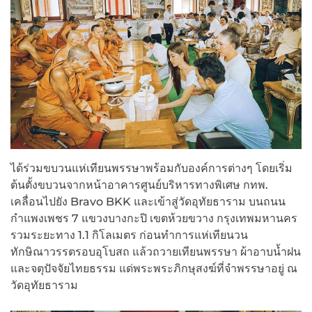
ได้ร่วมขบวนแห่เทียนพรรษาพร้อมกับองค์การต่างๆ โดยเริ่ม
ต้นตั้งขบวนจากหน้าอาคารศูนย์บริหารทางพิเศษ กทพ.
เคลื่อนไปยัง Bravo BKK และเข้าสู่วัดอุทัยธาราม บนถนน
กำแพงเพชร 7 แขวงบางกะปิ เขตห้วยขวาง กรุงเทพมหานคร
รวมระยะทาง 1.1 กิโลเมตร ก่อนทำการแห่เทียนวน
ทักษิณาวรรตรอบอุโบสถ แล้วถวายเทียนพรรษา ผ้าอาบน้ำฝน
และจตุปัจจัยไทยธรรม แด่พระพระภิกษุสงฆ์ที่จำพรรษาอยู่ ณ
วัดอุทัยธาราม