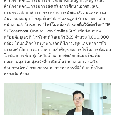
สำนักงานคณะกรรมการการศึกษาขั้นพื้นฐาน (สพฐ.) และ
สำนักงานคณะกรรมการส่งเสริมการศึกษาเอกชน (สช.)
กระทรวงศึกษาธิการ, กระทรวงการพัฒนาสังคมและความ
มั่นคงของมนุษย์, กลุ่มบีเจซี บิ๊กซี และมูลนิธิกระจกเงา เดิน
หน้าสานต่อโครงการ
“โฟร์โมสต์ส่งต่อรอยยิ้มให้เด็กไทย”
ปีที่
5 (Foremost One Million Smiles 5th) เพื่อส่งมอบนม
พร้อมดื่มยูเอชที โฟร์โมสต์ โอเมก้า 369 จำนวน 1,000,000
กล่อง ให้แก่เด็กๆ โดยเฉพาะเด็กที่มีภาวะทุพโภชนาการทั่ว
ประเทศ เป็นการตอกย้ำความสำคัญของภารกิจในการส่งมอบ
โภชนาการที่ดีที่สุดให้กับเด็กผ่านผลิตภัณฑ์นมพร้อมดื่ม
คุณภาพสูง โดยมุ่งหวังที่จะเติมเต็มโอกาส และส่งเสริม
ศักยภาพด้านโภชนาการและสารอาหารที่ดีให้แก่เด็กไทย
อย่างเต็มกำลัง