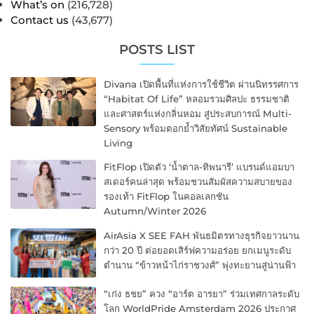
What’s on
(216,728)
Contact us
(43,677)
POSTS LIST
Divana เปิดพื้นที่แห่งการใช้ชีวิต ผ่านนิทรรศการ
“Habitat Of Life” หลอมรวมศิลปะ ธรรมชาติ
และศาสตร์แห่งกลิ่นหอม สู่ประสบการณ์ Multi-
Sensory พร้อมตอกย้ำวิสัยทัศน์ Sustainable
Living
FitFlop เปิดตัว ‘น้ำตาล-ทิพนารี’ แบรนด์แอมบา
สเดอร์คนล่าสุด พร้อมชวนสัมผัสความสบายของ
รองเท้า FitFlop ในคอลเลกชัน
Autumn/Winter 2026
AirAsia X SEE FAH พันธมิตรทางธุรกิจยาวนาน
กว่า 20 ปี ต่อยอดเสิร์ฟความอร่อย ยกเมนูระดับ
ตำนาน “ข้าวหน้าไก่ราชวงศ์” พุ่งทะยานสู่น่านฟ้า
“เก่ง ธชย” ควง “อาร์ต อารยา” ร่วมเทศกาลระดับ
โลก WorldPride Amsterdam 2026 ประกาศ