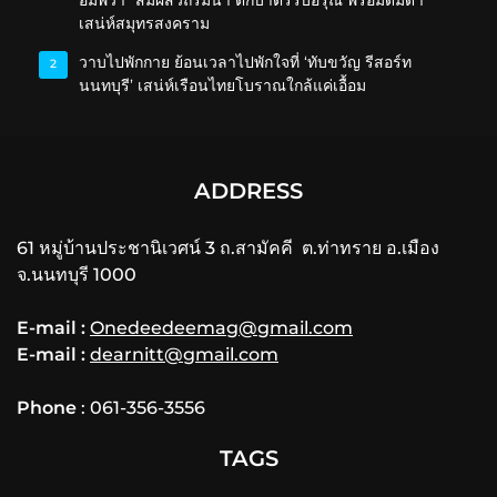
อัมพวา” สัมผัสวิถีริมน้ำ ตักบาตรรับอรุณ พร้อมดื่มด่ำ
เสน่ห์สมุทรสงคราม
วาบไปพักกาย ย้อนเวลาไปพักใจที่ ‘ทับขวัญ รีสอร์ท
2
นนทบุรี’ เสน่ห์เรือนไทยโบราณใกล้แค่เอื้อม
ADDRESS
61 หมู่บ้านประชานิเวศน์ 3 ถ.สามัคคี ต.ท่าทราย อ.เมือง
จ.นนทบุรี 1000
E-mail :
Onedeedeemag@gmail.com
E-mail :
dearnitt@gmail.com
Phone
: 061-356-3556
TAGS