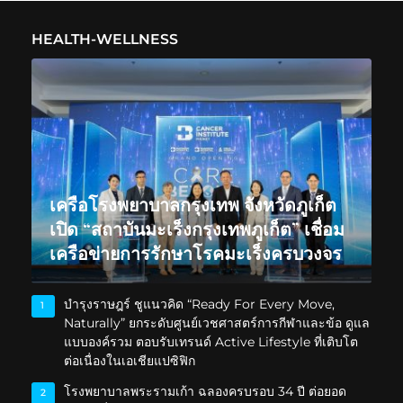
HEALTH-WELLNESS
เครือโรงพยาบาลกรุงเทพ จังหวัดภูเก็ต
เปิด “สถาบันมะเร็งกรุงเทพภูเก็ต” เชื่อม
เครือข่ายการรักษาโรคมะเร็งครบวงจร
บำรุงราษฎร์ ชูแนวคิด “Ready For Every Move,
1
Naturally” ยกระดับศูนย์เวชศาสตร์การกีฬาและข้อ ดูแล
แบบองค์รวม ตอบรับเทรนด์ Active Lifestyle ที่เติบโต
ต่อเนื่องในเอเชียแปซิฟิก
โรงพยาบาลพระรามเก้า ฉลองครบรอบ 34 ปี ต่อยอด
2