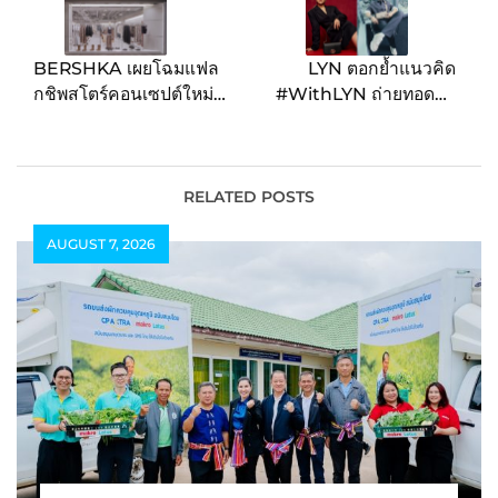
BERSHKA เผยโฉมแฟล
LYN ตอกย้ำแนวคิด
กชิพสโตร์คอนเซปต์ใหม่
#WithLYN ถ่ายทอดตัว
ล่าสุดแห่งแรกและแห่ง
ตนอย่างมั่นใจกับ 2 คอล
เดียวในไทย ณ ศูนย์การค้า
เลกชั่นพิเศษ “This is me,
เซ็นทรัลเวิลด์
Ladiiprang” โดย ปราง-
กัญญ์ณรัณ” และ “Be
RELATED POSTS
Zee” โดย “ซี-พฤกษ์”
AUGUST 7, 2026