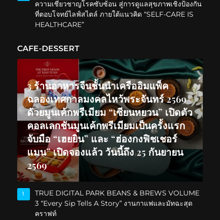
ความเชี่ยวชาญโรคซับซ้อน สู่การดูแลสุขภาพเชิงป้องกัน
ที่ตอบโจทย์ไลฟ์สไตล์ ภายใต้แนวคิด “SELF-CARE IS
HEALTHCARE”
CAFE-DESSERT
3 ร้านอาหารจีนชั้นนำเครืออิมแพ็ค
ฉลองเทศกาลมงคลไหว้พระจันทร์ 2569
ด้วยมูนเค้กพรีเมียม “เซียนหยวน” เปิดตัว
คอลเลกชันมูนเค้กพรีเมียมเป็นครั้งแรก
จับมือ “เฮยยิน” และ “ฮ่องกงฟิชเชอร์
แมน” เปิดจองแล้ว วันนี้ถึง 25 กันยายน
2569
TRUE DIGITAL PARK BEANS & BREWS VOLUME
1
3 “Every Sip Tells A Story” งานกาแฟและมัทฉะสุด
คราฟท์