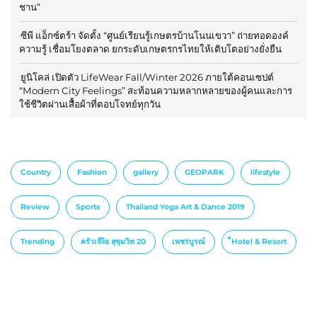
ชาน”
ซีพี แอ็กซ์ตร้า จัดตั้ง “ศูนย์เรียนรู้เกษตรบ้านโนนเขวา” ถ่ายทอดองค์
ความรู้ เชื่อมโยงตลาด ยกระดับเกษตรกรไทยให้เติบโตอย่างยั่งยืน
ยูนิโคล่ เปิดตัว LifeWear Fall/Winter 2026 ภายใต้คอนเซปต์
“Modern City Feelings” สะท้อนความหลากหลายของผู้คนและการ
ใช้ชีวิตผ่านเสื้อผ้าที่ตอบโจทย์ทุกวัน
Country
Fashion
gallery
GEOPARK
lifestyle
Review
Sports
Thailand Yoga Art & Dance 2019
Trending
ครัวเจ๊ง้อ สุขุมวิท 20
เพชรบูรณ์
็Hotel & Resort