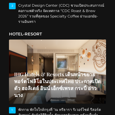
Crystal Design Center (CDC) ชวนเปิดประสบการณ์
2
คอกาแฟตัวจริง จัดเทศกาล “CDC Roast & Brew
2026” รวมที่สุดของ Specialty Coffee ย่านเอกมัย-
รามอินทรา
HOTEL-RESORT
IHG Hotels & Resorts เดินหน้าขยาย
พอร์ตโฟลิโอในประเทศไทย ประกาศเปิด
ตัว ฮอลิเดย์ อินน์ เอ็กซ์เพรส กระบี่ อ่าว
นาง
พักกาย พักใจใกล้กรุงที่ “ณ ทรีธารา ริเวอร์ไซด์ รีสอร์ต
1