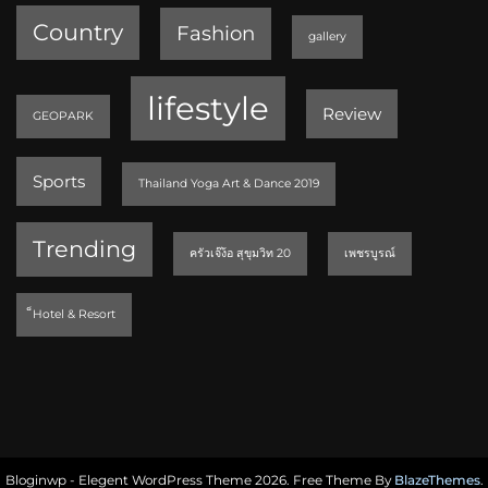
Country
Fashion
gallery
lifestyle
Review
GEOPARK
Sports
Thailand Yoga Art & Dance 2019
Trending
ครัวเจ๊ง้อ สุขุมวิท 20
เพชรบูรณ์
็Hotel & Resort
Bloginwp - Elegent WordPress Theme 2026. Free Theme By
BlazeThemes
.