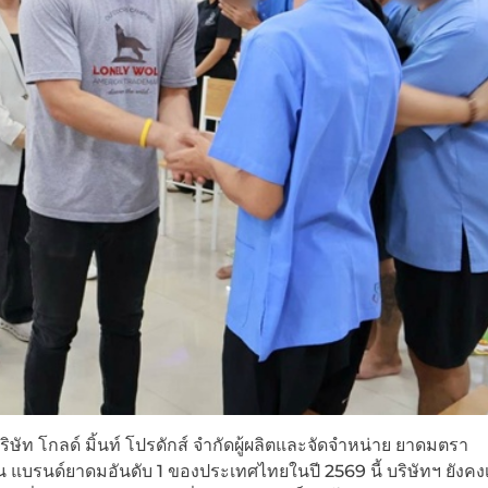
ษัท โกลด์ มิ้นท์ โปรดักส์ จำกัดผู้ผลิตและจัดจำหน่าย ยาดมตรา
เซียน แบรนด์ยาดมอันดับ 1 ของประเทศไทยในปี 2569 นี้ บริษัทฯ ยังค