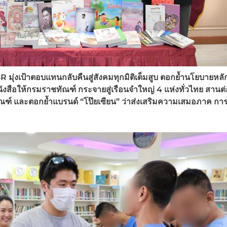
 มุ่งเป้าตอบแทนกลับคืนสู่สังคมทุกมิติเต็มสูบ ตอกย้ำนโยบายหลั
งสือให้กรมราชทัณฑ์ กระจายสู่เรือนจำใหญ่ 4 แห่งทั่วไทย สานต่
์ และตอกย้ำแบรนด์ “โป๊ยเซียน” ว่าส่งเสริมความเสมอภาค กา