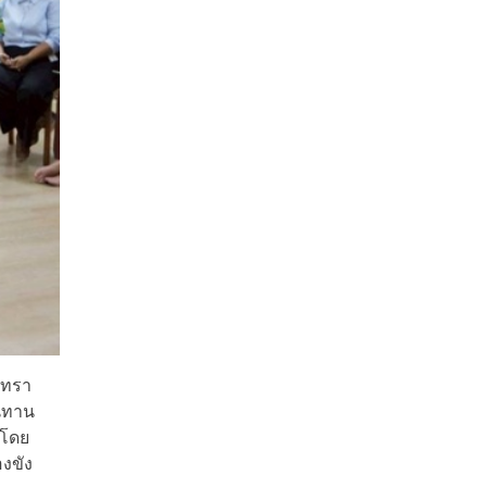
เทรา
ิทาน
 โดย
งขัง