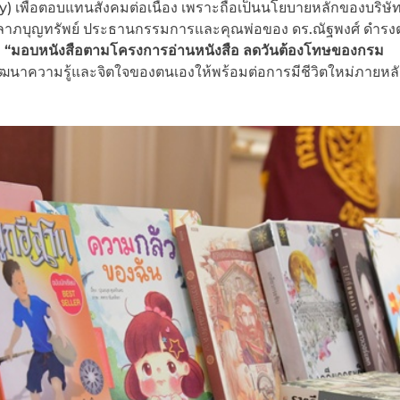
 เพื่อตอบแทนสังคมต่อเนื่อง เพราะถือเป็นนโยบายหลักของบริษัทฯ
นท์ ลาภบุญทรัพย์ ประธานกรรมการและคุณพ่อของ ดร.ณัฐพงศ์ ดำรง
ม
“มอบหนังสือตามโครงการอ่านหนังสือ ลดวันต้องโทษของกรม
ื่อพัฒนาความรู้และจิตใจของตนเองให้พร้อมต่อการมีชีวิตใหม่ภายหล