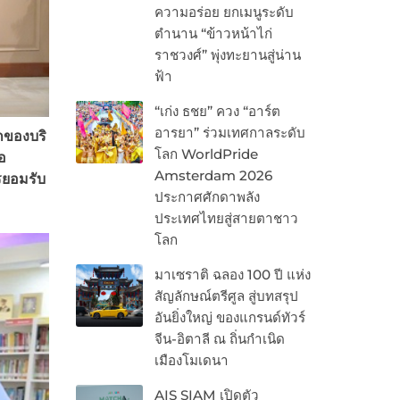
ความอร่อย ยกเมนูระดับ
ตำนาน “ข้าวหน้าไก่
ราชวงศ์” พุ่งทะยานสู่น่าน
ฟ้า
“เก่ง ธชย” ควง “อาร์ต
อารยา” ร่วมเทศกาลระดับ
กของบริ
โลก WorldPride
อ
Amsterdam 2026
รยอมรับ
ประกาศศักดาพลัง
ประเทศไทยสู่สายตาชาว
โลก
มาเซราติ ฉลอง 100 ปี แห่ง
สัญลักษณ์ตรีศูล สู่บทสรุป
อันยิ่งใหญ่ ของแกรนด์ทัวร์
จีน-อิตาลี ณ ถิ่นกำเนิด
เมืองโมเดนา
AIS SIAM เปิดตัว