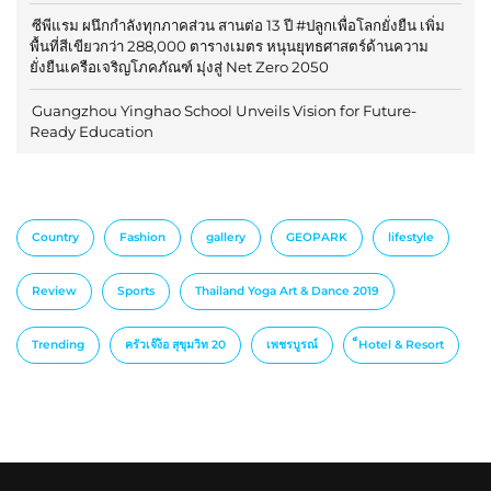
ซีพีแรม ผนึกกำลังทุกภาคส่วน สานต่อ 13 ปี #ปลูกเพื่อโลกยั่งยืน เพิ่ม
พื้นที่สีเขียวกว่า 288,000 ตารางเมตร หนุนยุทธศาสตร์ด้านความ
ยั่งยืนเครือเจริญโภคภัณฑ์ มุ่งสู่ Net Zero 2050
Guangzhou Yinghao School Unveils Vision for Future-
Ready Education
Country
Fashion
gallery
GEOPARK
lifestyle
Review
Sports
Thailand Yoga Art & Dance 2019
Trending
ครัวเจ๊ง้อ สุขุมวิท 20
เพชรบูรณ์
็Hotel & Resort