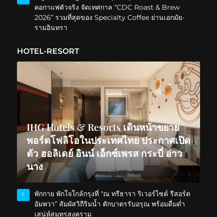
คอกาแฟตัวจริง จัดเทศกาล “CDC Roast & Brew
2026” รวมที่สุดของ Specialty Coffee ย่านเอกมัย-
รามอินทรา
HOTEL-RESORT
IHG Hotels & Resorts เดินหน้าขยาย
พอร์ตโฟลิโอในประเทศไทย ประกาศเปิด
ตัว ฮอลิเดย์ อินน์ เอ็กซ์เพรส กระบี่ อ่าว
นาง
พักกาย พักใจใกล้กรุงที่ “ณ ทรีธารา ริเวอร์ไซด์ รีสอร์ต
1
อัมพวา” สัมผัสวิถีริมน้ำ ตักบาตรรับอรุณ พร้อมดื่มด่ำ
เสน่ห์สมุทรสงคราม