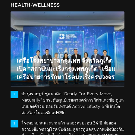
HEALTH-WELLNESS
เครือโรงพยาบาลกรุงเทพ จังหวัดภูเก็ต
เปิด “สถาบันมะเร็งกรุงเทพภูเก็ต” เชื่อม
เครือข่ายการรักษาโรคมะเร็งครบวงจร
บำรุงราษฎร์ ชูแนวคิด “Ready For Every Move,
1
Naturally” ยกระดับศูนย์เวชศาสตร์การกีฬาและข้อ ดูแล
แบบองค์รวม ตอบรับเทรนด์ Active Lifestyle ที่เติบโต
ต่อเนื่องในเอเชียแปซิฟิก
โรงพยาบาลพระรามเก้า ฉลองครบรอบ 34 ปี ต่อยอด
2
ความเชี่ยวชาญโรคซับซ้อน สู่การดูแลสุขภาพเชิงป้องกัน