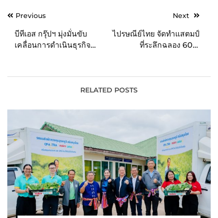
Post
Previous
Next
navigation
บีทีเอส กรุ๊ปฯ มุ่งมั่นขับ
ไปรษณีย์ไทย จัดทำแสตมป์
เคลื่อนการดำเนินธุรกิจ
ที่ระลึกฉลอง 60 ปี
อย่างยั่งยืน ร่วมผลักดันไทย
“สหภาพไปรษณีย์แห่ง
ลดการปล่อยก๊าซเรือน
เอเชียและแปซิฟิก” ผนึก
กระจกเป็นศูนย์ในปี 2608
กำลังขับเคลื่อนภูมิภาคด้วย
พลังไปรษณีย์
RELATED POSTS