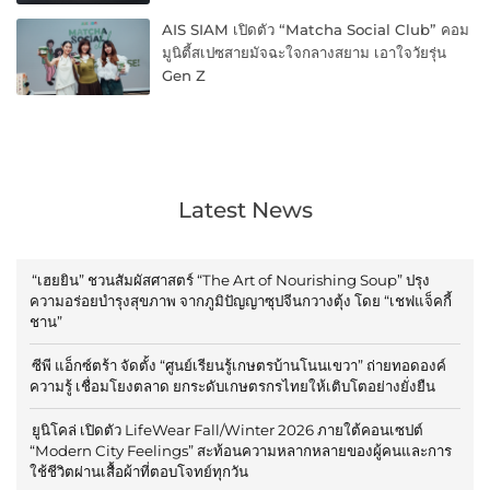
AIS SIAM เปิดตัว “Matcha Social Club” คอม
มูนิตี้สเปซสายมัจฉะใจกลางสยาม เอาใจวัยรุ่น
Gen Z
Latest News
“เฮยยิน” ชวนสัมผัสศาสตร์ “The Art of Nourishing Soup” ปรุง
ความอร่อยบำรุงสุขภาพ จากภูมิปัญญาซุปจีนกวางตุ้ง โดย “เชฟแจ็คกี้
ชาน”
ซีพี แอ็กซ์ตร้า จัดตั้ง “ศูนย์เรียนรู้เกษตรบ้านโนนเขวา” ถ่ายทอดองค์
ความรู้ เชื่อมโยงตลาด ยกระดับเกษตรกรไทยให้เติบโตอย่างยั่งยืน
ยูนิโคล่ เปิดตัว LifeWear Fall/Winter 2026 ภายใต้คอนเซปต์
“Modern City Feelings” สะท้อนความหลากหลายของผู้คนและการ
ใช้ชีวิตผ่านเสื้อผ้าที่ตอบโจทย์ทุกวัน