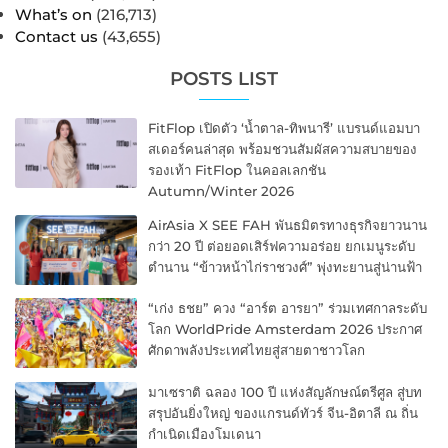
What’s on
(216,713)
Contact us
(43,655)
POSTS LIST
FitFlop เปิดตัว ‘น้ำตาล-ทิพนารี’ แบรนด์แอมบา
สเดอร์คนล่าสุด พร้อมชวนสัมผัสความสบายของ
รองเท้า FitFlop ในคอลเลกชัน
Autumn/Winter 2026
AirAsia X SEE FAH พันธมิตรทางธุรกิจยาวนาน
กว่า 20 ปี ต่อยอดเสิร์ฟความอร่อย ยกเมนูระดับ
ตำนาน “ข้าวหน้าไก่ราชวงศ์” พุ่งทะยานสู่น่านฟ้า
“เก่ง ธชย” ควง “อาร์ต อารยา” ร่วมเทศกาลระดับ
โลก WorldPride Amsterdam 2026 ประกาศ
ศักดาพลังประเทศไทยสู่สายตาชาวโลก
มาเซราติ ฉลอง 100 ปี แห่งสัญลักษณ์ตรีศูล สู่บท
สรุปอันยิ่งใหญ่ ของแกรนด์ทัวร์ จีน-อิตาลี ณ ถิ่น
กำเนิดเมืองโมเดนา