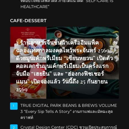
ที่ตอบโจทย์ไลฟ์สไตล์ ภายใต้แนวคิด “SELF-CARE IS
HEALTHCARE”
CAFE-DESSERT
3 ร้านอาหารจีนชั้นนำเครืออิมแพ็ค
ฉลองเทศกาลมงคลไหว้พระจันทร์ 2569
ด้วยมูนเค้กพรีเมียม “เซียนหยวน” เปิดตัว
คอลเลกชันมูนเค้กพรีเมียมเป็นครั้งแรก
จับมือ “เฮยยิน” และ “ฮ่องกงฟิชเชอร์
แมน” เปิดจองแล้ว วันนี้ถึง 25 กันยายน
2569
TRUE DIGITAL PARK BEANS & BREWS VOLUME
1
3 “Every Sip Tells A Story” งานกาแฟและมัทฉะสุด
คราฟท์
Crystal Design Center (CDC) ชวนเปิดประสบการณ์
2