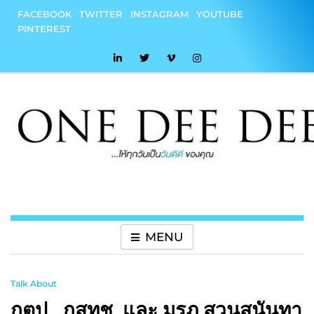
Skip
FACEBOOK
TWITTER
INSTAGRAM
YOUTUBE
to
PINTEREST
content
onedeedee
ให้ทุกวันเป็น "วันดีดี" ของคุณ
MENU
Talk About
กตป., กสทช. และ มรภ.สวนสุนันทา