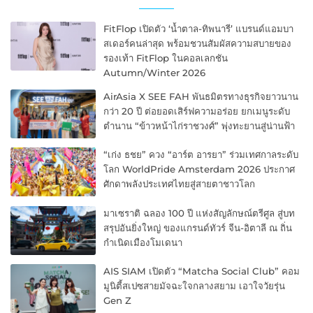
FitFlop เปิดตัว ‘น้ำตาล-ทิพนารี’ แบรนด์แอมบา
สเดอร์คนล่าสุด พร้อมชวนสัมผัสความสบายของ
รองเท้า FitFlop ในคอลเลกชัน
Autumn/Winter 2026
AirAsia X SEE FAH พันธมิตรทางธุรกิจยาวนาน
กว่า 20 ปี ต่อยอดเสิร์ฟความอร่อย ยกเมนูระดับ
ตำนาน “ข้าวหน้าไก่ราชวงศ์” พุ่งทะยานสู่น่านฟ้า
“เก่ง ธชย” ควง “อาร์ต อารยา” ร่วมเทศกาลระดับ
โลก WorldPride Amsterdam 2026 ประกาศ
ศักดาพลังประเทศไทยสู่สายตาชาวโลก
มาเซราติ ฉลอง 100 ปี แห่งสัญลักษณ์ตรีศูล สู่บท
สรุปอันยิ่งใหญ่ ของแกรนด์ทัวร์ จีน-อิตาลี ณ ถิ่น
กำเนิดเมืองโมเดนา
AIS SIAM เปิดตัว “Matcha Social Club” คอม
มูนิตี้สเปซสายมัจฉะใจกลางสยาม เอาใจวัยรุ่น
Gen Z