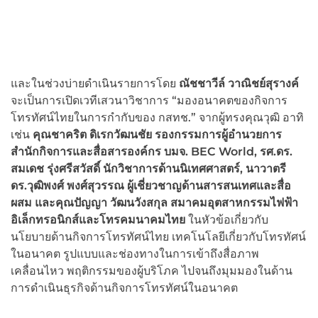
และในช่วงบ่ายดำเนินรายการโดย
ณัชชาวีล์ วาณิชย์สุรางค์
จะเป็นการเปิดเวทีเสวนาวิชาการ “มองอนาคตของกิจการ
โทรทัศน์ไทยในการกำกับของ กสทช.” จากผู้ทรงคุณวุฒิ อาทิ
เช่น
คุณชาคริต ดิเรกวัฒนชัย รอง
กรรมการผู้อำนวยการ
สำนักกิจการและสื่อสารองค์กร บมจ.
BEC World,
รศ.ดร.
สมเดช รุ่งศรีสวัสดิ์ นักวิชาการด้านนิเทศศาสตร์
,
นาวาตรี
ดร.วุฒิพงศ์ พงศ์สุวรรณ ผู้เชี่ยวชาญด้านสารสนเทศและสื่อ
ผสม และคุณปัญญา วัฒนวังสกุล สมาคมอุตสาหกรรม
ไฟฟ้า
อิเล็กทรอนิกส์และโทรคมนาคมไทย
ในหัวข้อเกี่ยวกับ
นโยบายด้านกิจการโทรทัศน์ไทย เทคโนโลยีเกี่ยวกับโทรทัศน์
ในอนาคต รูปแบบและช่องทางในการเข้าถึงสื่อภาพ
เคลื่อนไหว พฤติกรรมของผู้บริโภค ไปจนถึงมุมมองในด้าน
การดำเนินธุรกิจด้านกิจการโทรทัศน์ในอนาคต