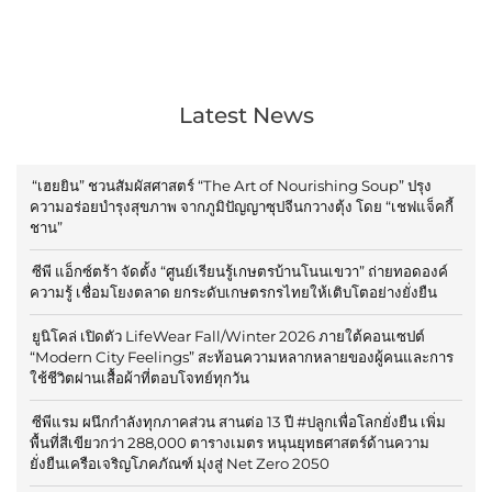
Latest News
“เฮยยิน” ชวนสัมผัสศาสตร์ “The Art of Nourishing Soup” ปรุง
ความอร่อยบำรุงสุขภาพ จากภูมิปัญญาซุปจีนกวางตุ้ง โดย “เชฟแจ็คกี้
ชาน”
ซีพี แอ็กซ์ตร้า จัดตั้ง “ศูนย์เรียนรู้เกษตรบ้านโนนเขวา” ถ่ายทอดองค์
ความรู้ เชื่อมโยงตลาด ยกระดับเกษตรกรไทยให้เติบโตอย่างยั่งยืน
ยูนิโคล่ เปิดตัว LifeWear Fall/Winter 2026 ภายใต้คอนเซปต์
“Modern City Feelings” สะท้อนความหลากหลายของผู้คนและการ
ใช้ชีวิตผ่านเสื้อผ้าที่ตอบโจทย์ทุกวัน
ซีพีแรม ผนึกกำลังทุกภาคส่วน สานต่อ 13 ปี #ปลูกเพื่อโลกยั่งยืน เพิ่ม
พื้นที่สีเขียวกว่า 288,000 ตารางเมตร หนุนยุทธศาสตร์ด้านความ
ยั่งยืนเครือเจริญโภคภัณฑ์ มุ่งสู่ Net Zero 2050