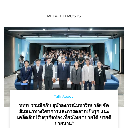
ที่สุดในประเทศไทย !!
ใหม่ล่าสุดแห่งฤดูกาล
“CSTD Thailand Dance
พร้อมประกาศศักดาแฟชั่น
Grand Prix ครั้งที่ 10” 26
ไทยใน Paris Fashion
RELATED POSTS
เม.ย. ถึง 1 พ.ค. นี้
Week และ Shanghai
Fashion Week
Talk About
ททท. ร่วมมือกับ จุฬาลงกรณ์มหาวิทยาลัย จัด
สัมมนาทางวิชาการและการตลาดเชิงรุก แนะ
เคล็ดลับปรับธุรกิจท่องเที่ยวไทย “ขายได้ ขายดี
ขายนาน”