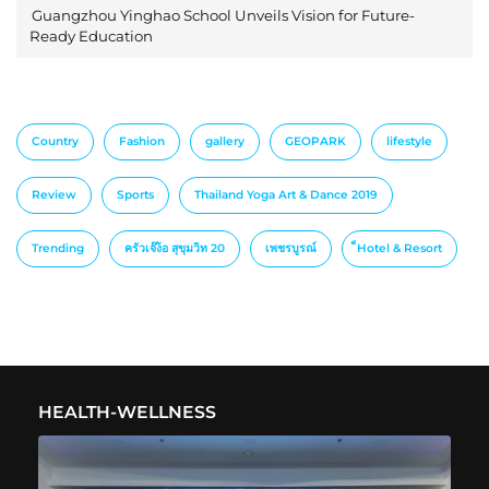
Guangzhou Yinghao School Unveils Vision for Future-
Ready Education
Country
Fashion
gallery
GEOPARK
lifestyle
Review
Sports
Thailand Yoga Art & Dance 2019
Trending
ครัวเจ๊ง้อ สุขุมวิท 20
เพชรบูรณ์
็Hotel & Resort
HEALTH-WELLNESS