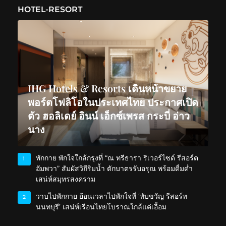
HOTEL-RESORT
IHG Hotels & Resorts เดินหน้าขยาย
พอร์ตโฟลิโอในประเทศไทย ประกาศเปิด
ตัว ฮอลิเดย์ อินน์ เอ็กซ์เพรส กระบี่ อ่าว
นาง
พักกาย พักใจใกล้กรุงที่ “ณ ทรีธารา ริเวอร์ไซด์ รีสอร์ต
1
อัมพวา” สัมผัสวิถีริมน้ำ ตักบาตรรับอรุณ พร้อมดื่มด่ำ
เสน่ห์สมุทรสงคราม
วาบไปพักกาย ย้อนเวลาไปพักใจที่ ‘ทับขวัญ รีสอร์ท
2
นนทบุรี’ เสน่ห์เรือนไทยโบราณใกล้แค่เอื้อม