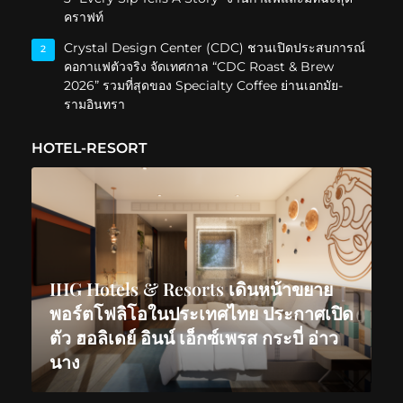
คราฟท์
Crystal Design Center (CDC) ชวนเปิดประสบการณ์
2
คอกาแฟตัวจริง จัดเทศกาล “CDC Roast & Brew
2026” รวมที่สุดของ Specialty Coffee ย่านเอกมัย-
รามอินทรา
HOTEL-RESORT
IHG Hotels & Resorts เดินหน้าขยาย
พอร์ตโฟลิโอในประเทศไทย ประกาศเปิด
ตัว ฮอลิเดย์ อินน์ เอ็กซ์เพรส กระบี่ อ่าว
นาง