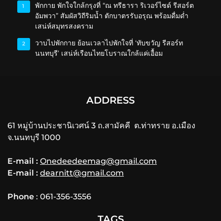
พักกาย พักใจใกล้กรุงที่ “ณ ทรีธารา ริเวอร์ไซด์ รีสอร์ต
1
อัมพวา” สัมผัสวิถีริมน้ำ ตักบาตรรับอรุณ พร้อมดื่มด่ำ
เสน่ห์สมุทรสงคราม
วาบไปพักกาย ย้อนเวลาไปพักใจที่ ‘ทับขวัญ รีสอร์ท
2
นนทบุรี’ เสน่ห์เรือนไทยโบราณใกล้แค่เอื้อม
ADDRESS
61 หมู่บ้านประชานิเวศน์ 3 ถ.สามัคคี ต.ท่าทราย อ.เมือง
จ.นนทบุรี 1000
E-mail :
Onedeedeemag@gmail.com
E-mail :
dearnitt@gmail.com
Phone
: 061-356-3556
TAGS