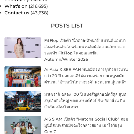
What’s on
(216,695)
Contact us
(43,638)
POSTS LIST
FitFlop เปิดตัว ‘น้ำตาล-ทิพนารี’ แบรนด์แอมบา
สเดอร์คนล่าสุด พร้อมชวนสัมผัสความสบายของ
รองเท้า FitFlop ในคอลเลกชัน
Autumn/Winter 2026
AirAsia X SEE FAH พันธมิตรทางธุรกิจยาวนาน
กว่า 20 ปี ต่อยอดเสิร์ฟความอร่อย ยกเมนูระดับ
ตำนาน “ข้าวหน้าไก่ราชวงศ์” พุ่งทะยานสู่น่านฟ้า
มาเซราติ ฉลอง 100 ปี แห่งสัญลักษณ์ตรีศูล สู่บท
สรุปอันยิ่งใหญ่ ของแกรนด์ทัวร์ จีน-อิตาลี ณ ถิ่น
กำเนิดเมืองโมเดนา
AIS SIAM เปิดตัว “Matcha Social Club” คอม
มูนิตี้สเปซสายมัจฉะใจกลางสยาม เอาใจวัยรุ่น
Gen Z