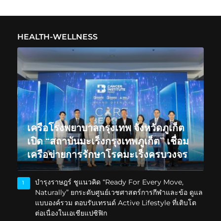
HEALTH-WELLNESS
เครือโรงพยาบาลกรุงเทพ จังหวัดภูเก็ต
เปิด “สถาบันมะเร็งกรุงเทพภูเก็ต” เชื่อม
เครือข่ายการรักษาโรคมะเร็งครบวงจร
บำรุงราษฎร์ ชูแนวคิด “Ready For Every Move,
1
Naturally” ยกระดับศูนย์เวชศาสตร์การกีฬาและข้อ ดูแล
แบบองค์รวม ตอบรับเทรนด์ Active Lifestyle ที่เติบโต
ต่อเนื่องในเอเชียแปซิฟิก