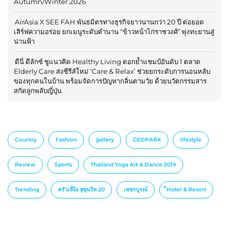
Autumn/Winter 2026
AirAsia X SEE FAH พันธมิตรทางธุรกิจยาวนานกว่า 20 ปี ต่อยอด
เสิร์ฟความอร่อย ยกเมนูระดับตำนาน “ข้าวหน้าไก่ราชวงศ์” พุ่งทะยานสู่
น่านฟ้า
ดีนี่ ดีลักซ์ ชูแนวคิด Healthy Living ตอกย้ำแชมป์อันดับ 1 ตลาด
Elderly Care ส่งซีรีส์ใหม่ ‘Care & Relax’ ช่วยยกระดับการนอนหลับ
ของทุกคนในบ้าน พร้อมจัดการปัญหากลิ่นตามวัย ด้วยนวัตกรรมสาร
สกัดลูกพลับญี่ปุ่น
Country
Fashion
gallery
GEOPARK
lifestyle
Review
Sports
Thailand Yoga Art & Dance 2019
Trending
ครัวเจ๊ง้อ สุขุมวิท 20
เพชรบูรณ์
็Hotel & Resort