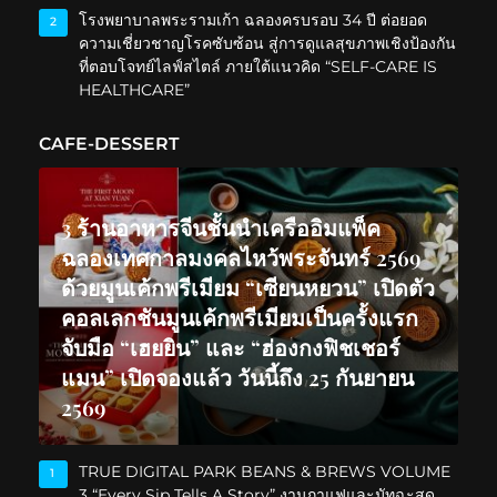
โรงพยาบาลพระรามเก้า ฉลองครบรอบ 34 ปี ต่อยอด
2
ความเชี่ยวชาญโรคซับซ้อน สู่การดูแลสุขภาพเชิงป้องกัน
ที่ตอบโจทย์ไลฟ์สไตล์ ภายใต้แนวคิด “SELF-CARE IS
HEALTHCARE”
CAFE-DESSERT
3 ร้านอาหารจีนชั้นนำเครืออิมแพ็ค
ฉลองเทศกาลมงคลไหว้พระจันทร์ 2569
ด้วยมูนเค้กพรีเมียม “เซียนหยวน” เปิดตัว
คอลเลกชันมูนเค้กพรีเมียมเป็นครั้งแรก
จับมือ “เฮยยิน” และ “ฮ่องกงฟิชเชอร์
แมน” เปิดจองแล้ว วันนี้ถึง 25 กันยายน
2569
TRUE DIGITAL PARK BEANS & BREWS VOLUME
1
3 “Every Sip Tells A Story” งานกาแฟและมัทฉะสุด