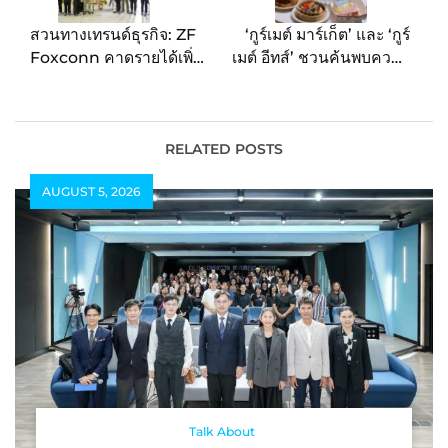
สวนทางเทรนด์ธุรกิจ: ZF
‘กูร์เมต์ มาร์เก็ต’ และ ‘กูร์
Foxconn คาดรายได้เพิ่ม
เมต์ อีทส์’ ชวนค้นพบความ
ขึ้นเป็นเท่าตัวอย่างต่อเนื่อง
อร่อยที่คาดไม่ถึง ในงาน
จนถึงปี 2029 ฉลองครบ
“GOURMET TASTIVAL
รอบ 30 ปี ผู้นำด้านโมดูล
2024” อิ่มเอมมื้อพิเศษจาก
แชสซีและโลจิสติกส์ระดับ
เชฟดัง พบกับเมนูดังทั่วไทย
RELATED POSTS
โลก ในประเทศไทย: เตรียม
AUGUST 5, 2026
เปิดตัว Axle modules
MINI Countryman ใน
เดือนตุลาคม
Talk About