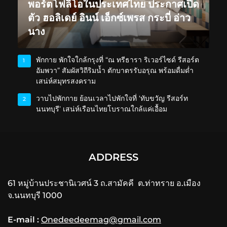
พอร์ตโฟลิโอในประเทศไทย ประกาศเปิด
ตัว ฮอลิเดย์ อินน์ เอ็กซ์เพรส กระบี่ อ่าว
นาง
พักกาย พักใจใกล้กรุงที่ “ณ ทรีธารา ริเวอร์ไซด์ รีสอร์ต
1
อัมพวา” สัมผัสวิถีริมน้ำ ตักบาตรรับอรุณ พร้อมดื่มด่ำ
เสน่ห์สมุทรสงคราม
วาบไปพักกาย ย้อนเวลาไปพักใจที่ ‘ทับขวัญ รีสอร์ท
2
นนทบุรี’ เสน่ห์เรือนไทยโบราณใกล้แค่เอื้อม
ADDRESS
61 หมู่บ้านประชานิเวศน์ 3 ถ.สามัคคี ต.ท่าทราย อ.เมือง
จ.นนทบุรี 1000
E-mail :
Onedeedeemag@gmail.com