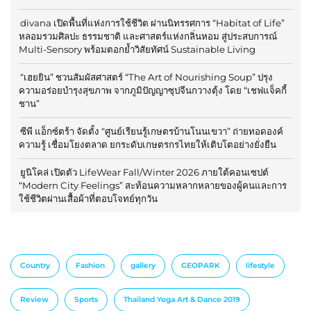
divana เปิดพื้นที่แห่งการใช้ชีวิต ผ่านนิทรรศการ “Habitat of Life”
หลอมรวมศิลปะ ธรรมชาติ และศาสตร์แห่งกลิ่นหอม สู่ประสบการณ์
Multi-Sensory พร้อมตอกย้ำวิสัยทัศน์ Sustainable Living
“เฮยยิน” ชวนสัมผัสศาสตร์ “The Art of Nourishing Soup” ปรุง
ความอร่อยบำรุงสุขภาพ จากภูมิปัญญาซุปจีนกวางตุ้ง โดย “เชฟแจ็คกี้
ชาน”
ซีพี แอ็กซ์ตร้า จัดตั้ง “ศูนย์เรียนรู้เกษตรบ้านโนนเขวา” ถ่ายทอดองค์
ความรู้ เชื่อมโยงตลาด ยกระดับเกษตรกรไทยให้เติบโตอย่างยั่งยืน
ยูนิโคล่ เปิดตัว LifeWear Fall/Winter 2026 ภายใต้คอนเซปต์
“Modern City Feelings” สะท้อนความหลากหลายของผู้คนและการ
ใช้ชีวิตผ่านเสื้อผ้าที่ตอบโจทย์ทุกวัน
Country
Fashion
gallery
GEOPARK
lifestyle
Review
Sports
Thailand Yoga Art & Dance 2019