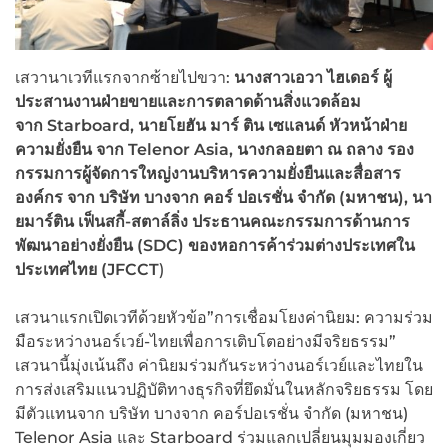
เสวานาเวทีแรกจากซ้ายไปขวา:
นางสาวเอวา ไฮเดอร์ ผู้
ประสานงานฝ่ายขายและการตลาดด้านสิ่งแวดล้อม
จาก Starboard, นายโยฮัน มาร์ ติน เซแลนด์ หัวหน้าฝ่าย
ความยั่งยืน จาก Telenor Asia, นางกลอยตา ณ ถลาง รอง
กรรมการผู้จัดการใหญ่งานบริหารความยั่งยืนและสื่อสาร
องค์กร จาก บริษัท บางจาก คอร์ ปอเรชั่น จำกัด (มหาชน), นา
ยมาร์ติน เฟ็นสกี้-สตาล์ลิ่ง ประธานคณะกรรมการด้านการ
พัฒนาอย่างยั่งยืน (SDC) ของหอการค้าร่วมต่างประเทศใน
ประเทศไทย (JFCCT
)
เสวนาแรกเปิดเวทีด้วยหัวข้อ”การเชื่อมโยงค่านิยม: ความร่วม
มือระหว่างนอร์เวย์-ไทยเพื่อการเติบโตอย่างมีจริยธรรม”
เสวนานี้มุ่งเน้นถึง ค่านิยมร่วมกันระหว่างนอร์เวย์และไทยใน
การส่งเสริมแนวปฏิบัติทางธุรกิจที่ยึดมั่นในหลักจริยธรรม โดย
มีตัวแทนจาก บริษัท บางจาก คอร์ปอเรชั่น จำกัด (มหาชน)
Telenor Asia และ Starboard ร่วมแลกเปลี่ยนมุมมองเกี่ยว