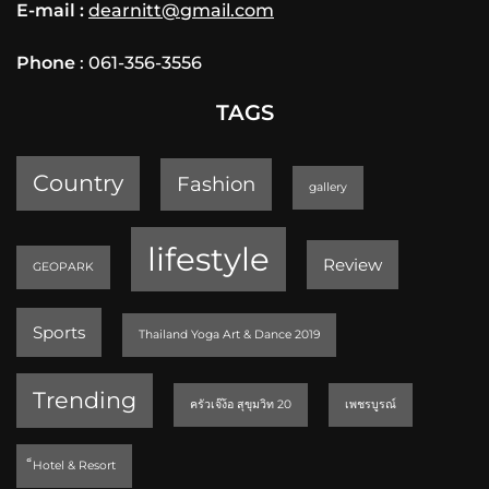
E-mail :
dearnitt@gmail.com
Phone
: 061-356-3556
TAGS
Country
Fashion
gallery
lifestyle
Review
GEOPARK
Sports
Thailand Yoga Art & Dance 2019
Trending
ครัวเจ๊ง้อ สุขุมวิท 20
เพชรบูรณ์
็Hotel & Resort