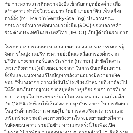
กับ การผสานแนวคิดความยั่งยืนเข้ากับกลยุทธ์องค์กร เพื่อ
สร้างความสำเร็จในระยะยาว โดยมี นายมาร์ติน เฟ็นสกี้-ส
ตาล์ลิ่ง (Mr. Martin Venzky-Stalling) ประธานคณะ
กรรมการด้านการพัฒนาอย่างยั่งยืน (SDC) ของหอการค้า
ร่วมต่างประเทศในประเทศไทย (JFCCT) เป็นผู้ดำเนินรายการ
ในระหว่างการเสวนา นางกลอยตา ณ ถลาง รองกรรมการผู้
จัดการใหญ่งานบริหารความยั่งยืนและสื่อสารองค์กรจาก
บริษัท บางจาก คอร์ปอเรชั่น จำกัด (มหาชน) ย้ำชัดในงาน
เสวนาถึงความมุ่งมั่นของบางจากฯ ในการขับเคลื่อนความ
ยั่งยืนและแนวทางแก้ไขปัญหาพลังงานอย่างมีความรับผิด
ชอบ “ที่บางจากฯ ความยั่งยืนไม่ใช่เพียงเป้าหมายที่เราต้องไป
ให้ถึง แต่เป็นรากฐานของกลยุทธ์ทางธุรกิจของเรา การที่บาง
จากฯ ลงทุนในประเทศนอร์เวย์ โดยเฉพาะผ่านความร่วมมือ
กับ OKEA สะท้อนให้เห็นถึงความมุ่งมั่นของเราในการพัฒนา
โซลูชันด้านพลังงาน ควบคู่ไปกับการส่งเสริมนวัตกรรมและ
เสริมสร้างความมั่นคงทางพลังงานในระยะยาวอย่างมีความ
รับผิดชอบ ความร่วมมือข้ามพรมแดนครั้งนี้ไม่เพียงเปิด
โอกาสให้เราพัฒนาแหล่งพลังงานสะอาดอย่างมีประสิทธิภาพ