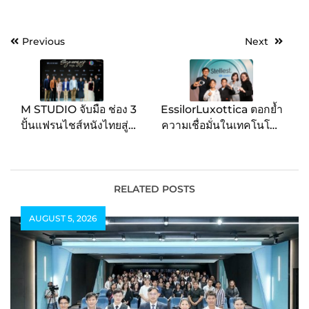
Post
Previous
Next
navigation
M STUDIO จับมือ ช่อง 3
EssilorLuxottica ตอกย้ำ
ปั้นแฟรนไชส์หนังไทยสู่
ความเชื่อมั่นในเทคโนโลยี
ตลาดโลก เปิดตัวจักรวาล
เลนส์ STELLEST® ด้วยผล
“ธี่หยด-สมิงเขาขวาง”
การศึกษาทางคลินิกระยะ
พร้อมเข้าฉายในโรง
เวลา 5 ปี เผยประสิทธิภาพ
ภาพยนตร์ทั่วโลกปีหน้า
ระยะยาวในการชะลอ
RELATED POSTS
ความก้าวหน้าของภาวะ
AUGUST 5, 2026
สายตาสั้นในเด็ก