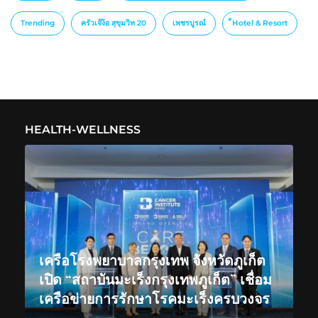
Trending
ครัวเจ๊ง้อ สุขุมวิท 20
เพชรบูรณ์
็Hotel & Resort
HEALTH-WELLNESS
เครือโรงพยาบาลกรุงเทพ จังหวัดภูเก็ต
เปิด “สถาบันมะเร็งกรุงเทพภูเก็ต” เชื่อม
เครือข่ายการรักษาโรคมะเร็งครบวงจร