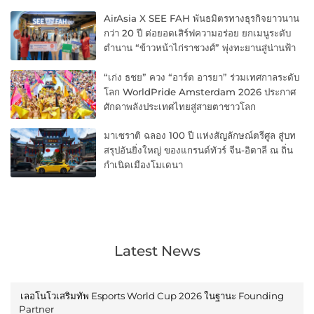
AirAsia X SEE FAH พันธมิตรทางธุรกิจยาวนาน
กว่า 20 ปี ต่อยอดเสิร์ฟความอร่อย ยกเมนูระดับ
ตำนาน “ข้าวหน้าไก่ราชวงศ์” พุ่งทะยานสู่น่านฟ้า
“เก่ง ธชย” ควง “อาร์ต อารยา” ร่วมเทศกาลระดับ
โลก WorldPride Amsterdam 2026 ประกาศ
ศักดาพลังประเทศไทยสู่สายตาชาวโลก
มาเซราติ ฉลอง 100 ปี แห่งสัญลักษณ์ตรีศูล สู่บท
สรุปอันยิ่งใหญ่ ของแกรนด์ทัวร์ จีน-อิตาลี ณ ถิ่น
กำเนิดเมืองโมเดนา
Latest News
เลอโนโวเสริมทัพ Esports World Cup 2026 ในฐานะ Founding
Partner