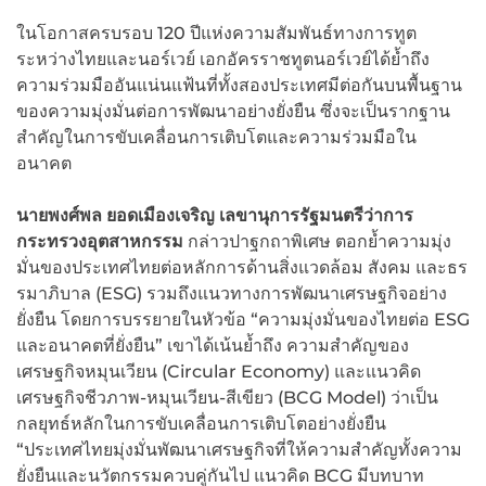
ในโอกาสครบรอบ 120 ปีแห่งความสัมพันธ์ทางการทูต
ระหว่างไทยและนอร์เวย์ เอกอัครราชทูตนอร์เวย์ได้ย้ำถึง
ความร่วมมืออันแน่นแฟ้นที่ทั้งสองประเทศมีต่อกันบนพื้นฐาน
ของความมุ่งมั่นต่อการพัฒนาอย่างยั่งยืน ซึ่งจะเป็นรากฐาน
สำคัญในการขับเคลื่อนการเติบโตและความร่วมมือใน
อนาคต
นายพงศ์พล ยอดเมืองเจริญ เลขานุการรัฐมนตรีว่าการ
กระทรวงอุตสาหกรรม
กล่าวปาฐกถาพิเศษ ตอกย้ำความมุ่ง
มั่นของประเทศไทยต่อหลักการด้านสิ่งแวดล้อม สังคม และธร
รมาภิบาล (ESG) รวมถึงแนวทางการพัฒนาเศรษฐกิจอย่าง
ยั่งยืน โดยการบรรยายในหัวข้อ “ความมุ่งมั่นของไทยต่อ ESG
และอนาคตที่ยั่งยืน” เขาได้เน้นย้ำถึง ความสำคัญของ
เศรษฐกิจหมุนเวียน (Circular Economy) และแนวคิด
เศรษฐกิจชีวภาพ-หมุนเวียน-สีเขียว (BCG Model) ว่าเป็น
กลยุทธ์หลักในการขับเคลื่อนการเติบโตอย่างยั่งยืน
“ประเทศไทยมุ่งมั่นพัฒนาเศรษฐกิจที่ให้ความสำคัญทั้งความ
ยั่งยืนและนวัตกรรมควบคู่กันไป แนวคิด BCG มีบทบาท