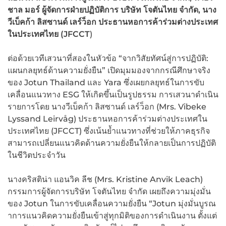
ชาล มอร์ ผู้จัดการฝ่ายปฏิบัติการ บริษัท โจตันไทย จำกัด, นาง
วีเบ็คก้า ลิสซานด์ เลร์ว็อก ประธานหอการค้าร่วมต่างประเทศ
ในประเทศไทย (JFCCT
)
ต่อด้วยเวทีเสวนาที่สองในหัวข้อ “จากวิสัยทัศน์สู่การปฏิบัติ:
แผนกลยุทธ์ด้านความยั่งยืน” เปิดมุมมองจากกรณีศึกษาจริง
ของ Jotun Thailand และ Yara ซึ่งเผยกลยุทธ์ในการขับ
เคลื่อนแนวทาง ESG ให้เกิดขึ้นเป็นรูปธรรม การเสวนาดำเนิน
รายการโดย นางวีเบ็คก้า ลิสซานด์ เลร์ว็อก (Mrs. Vibeke
Lyssand Leirvåg) ประธานหอการค้าร่วมต่างประเทศใน
ประเทศไทย (JFCCT) ซึ่งเน้นย้ำแนวทางที่ช่วยให้ภาคธุรกิจ
สามารถเปลี่ยนแนวคิดด้านความยั่งยืนให้กลายเป็นการปฏิบัติ
ในชีวิตประจำวัน
นางคริสติน่า แอนวิค ลีช (Mrs. Kristine Anvik Leach)
กรรมการผู้จัดการบริษัท โจตันไทย จำกัด เผยถึงความมุ่งมั่น
ของ Jotun ในการขับเคลื่อนความยั่งยืน “Jotun มุ่งมั่นบูรณ
าการแนวคิดความยั่งยืนเข้าสู่ทุกมิติของการดำเนินงาน ตั้งแต่