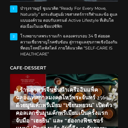
บำรุงราษฎร์ ชูแนวคิด “Ready For Every Move,
1
Naturally” ยกระดับศูนย์เวชศาสตร์การกีฬาและข้อ ดูแล
แบบองค์รวม ตอบรับเทรนด์ Active Lifestyle ที่เติบโต
ต่อเนื่องในเอเชียแปซิฟิก
โรงพยาบาลพระรามเก้า ฉลองครบรอบ 34 ปี ต่อยอด
2
ความเชี่ยวชาญโรคซับซ้อน สู่การดูแลสุขภาพเชิงป้องกัน
ที่ตอบโจทย์ไลฟ์สไตล์ ภายใต้แนวคิด “SELF-CARE IS
HEALTHCARE”
CAFE-DESSERT
3 ร้านอาหารจีนชั้นนำเครืออิมแพ็ค
ฉลองเทศกาลมงคลไหว้พระจันทร์ 2569
ด้วยมูนเค้กพรีเมียม “เซียนหยวน” เปิดตัว
คอลเลกชันมูนเค้กพรีเมียมเป็นครั้งแรก
จับมือ “เฮยยิน” และ “ฮ่องกงฟิชเชอร์
แมน” เปิดจองแล้ว วันนี้ถึง 25 กันยายน