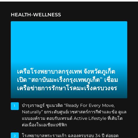
HEALTH-WELLNESS
เครือโรงพยาบาลกรุงเทพ จังหวัดภูเก็ต
เปิด “สถาบันมะเร็งกรุงเทพภูเก็ต” เชื่อม
เครือข่ายการรักษาโรคมะเร็งครบวงจร
บำรุงราษฎร์ ชูแนวคิด “Ready For Every Move,
1
Naturally” ยกระดับศูนย์เวชศาสตร์การกีฬาและข้อ ดูแล
แบบองค์รวม ตอบรับเทรนด์ Active Lifestyle ที่เติบโต
ต่อเนื่องในเอเชียแปซิฟิก
โรงพยาบาลพระรามเก้า ฉลองครบรอบ 34 ปี ต่อยอด
2