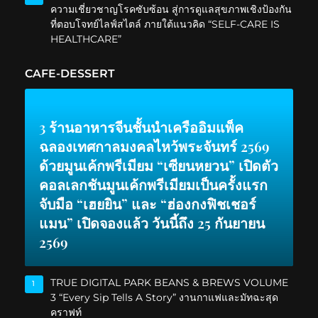
ความเชี่ยวชาญโรคซับซ้อน สู่การดูแลสุขภาพเชิงป้องกัน
ที่ตอบโจทย์ไลฟ์สไตล์ ภายใต้แนวคิด “SELF-CARE IS
HEALTHCARE”
CAFE-DESSERT
3 ร้านอาหารจีนชั้นนำเครืออิมแพ็ค
ฉลองเทศกาลมงคลไหว้พระจันทร์ 2569
ด้วยมูนเค้กพรีเมียม “เซียนหยวน” เปิดตัว
คอลเลกชันมูนเค้กพรีเมียมเป็นครั้งแรก
จับมือ “เฮยยิน” และ “ฮ่องกงฟิชเชอร์
แมน” เปิดจองแล้ว วันนี้ถึง 25 กันยายน
2569
TRUE DIGITAL PARK BEANS & BREWS VOLUME
1
3 “Every Sip Tells A Story” งานกาแฟและมัทฉะสุด
คราฟท์