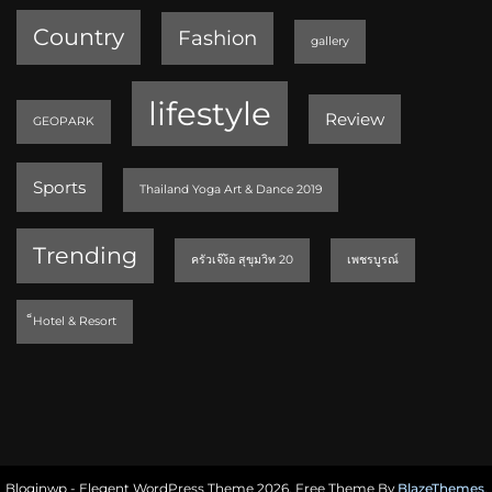
Country
Fashion
gallery
lifestyle
Review
GEOPARK
Sports
Thailand Yoga Art & Dance 2019
Trending
ครัวเจ๊ง้อ สุขุมวิท 20
เพชรบูรณ์
็Hotel & Resort
Bloginwp - Elegent WordPress Theme 2026. Free Theme By
BlazeThemes
.