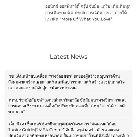
ออนิกซ์ ฮอสพิทาลิตี้ กรุ๊ป จับมือ แกร็บ เติมเต็มทุก
การเดินทาง ด้วยประสบการณ์ที่มากกว่า ภายใต้
แนวคิด “More Of What You Love”
Latest News
วช. เดินหน้าขับเคลื่อน “รางวัลธัชชา” ยกย่องผู้สร้างคุณูปการด้าน
สังคมศาสตร์ มนุษยศาสตร์ และศิลปกรรมศาสตร์ สร้างแรงบันดาลใจ
และต่อยอดงานวิจัยสู่การพัฒนาประเทศ
ททท. ร่วมมือกับ จุฬาลงกรณ์มหาวิทยาลัย จัดสัมมนาทางวิชาการและ
การตลาดเชิงรุก แนะเคล็ดลับปรับธุรกิจท่องเที่ยวไทย “ขายได้ ขายดี
ขายนาน”
เอ็ม บี เค เซ็นเตอร์ จัดพิธีมอบวุฒิบัตรโครงการ “มัคคุเทศก์น้อย
Junior Guide@MBK Center” จับมือ ครุศาสตร์ จุฬาฯ และเขต
ปทุมวัน ส่งต่อทักษะแห่งอนาคต ปั้นเยาวชนเจ้าบ้านที่ดีสู่เมืองท่องเที่ยว