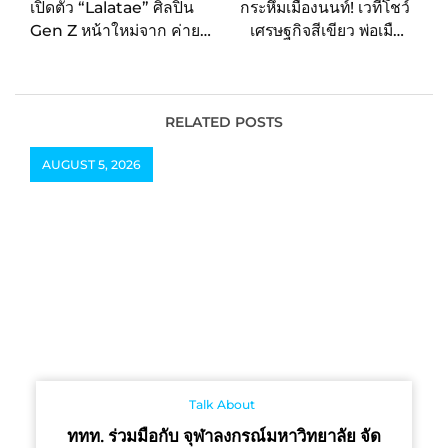
เปิดตัว “Lalatae” ศิลปิน
กระหึ่มเมืองนนท์! เวทีโชว์
Gen Z หน้าใหม่จาก ค่าย
เศรษฐกิจสีเขียว พ่อเมือง
Wanlove Music ส่ง
นนท์ชวนคนเมืองร่วม
ซิงเกิลเดบิวต์ “คงอีกสักพัก
กระตุ้นเศรษฐกิจ ในงาน
(Endless)” พาคนฟังดำดิ่ง
“Best & Green of Non
สู่ห้วงอารมณ์ลึก
2026” ชูภาพลักษณ์เมือง
RELATED POSTS
น่าอยู่ ดันของดีเมืองนนท์สู่
AUGUST 5, 2026
ตลาดยุคใหม่
Talk About
ททท. ร่วมมือกับ จุฬาลงกรณ์มหาวิทยาลัย จัด