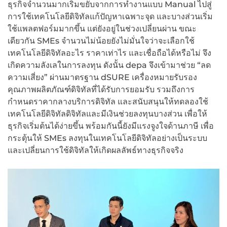
ธุรกิจจำนวนมากเริ่มขยับจากการทำงานแบบ Manual ไปสู่
การใช้เทคโนโลยีดิจิทัลแก้ปัญหาเฉพาะจุด และบางส่วนเริ่ม
ใช้แพลตฟอร์มมากขึ้น แต่ยังอยู่ในช่วงเปลี่ยนผ่าน ขณะ
เดียวกัน SMEs จำนวนไม่น้อยยังไม่มั่นใจว่าจะเลือกใช้
เทคโนโลยีดิจิทัลอะไร ราคาเท่าไร และเชื่อถือได้หรือไม่ จึง
เกิดความลังเลในการลงทุน ดังนั้น depa จึงเข้ามาช่วย “ลด
ความเสี่ยง” ผ่านมาตรฐาน dSURE เครื่องหมายรับรอง
คุณภาพผลิตภัณฑ์ดิจิทัลที่ได้รับการยอมรับ รวมถึงการ
กำหนดราคากลางบริการดิจิทัล และสนับสนุนให้ทดลองใช้
เทคโนโลยีดิจิทัลดิจิทัลและมีเงินช่วยลงทุนบางส่วน เพื่อให้
ธุรกิจเริ่มต้นได้ง่ายขึ้น พร้อมกันนี้ยังมีแรงจูงใจด้านภาษี เพื่อ
กระตุ้นให้ SMEs ลงทุนในเทคโนโลยีดิจิทัลอย่างเป็นระบบ
และเปลี่ยนการใช้ดิจิทัลให้เกิดผลลัพธ์ทางธุรกิจจริง