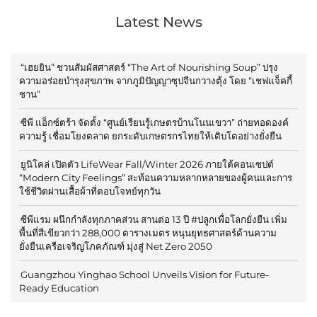
Latest News
“เฮยยิน” ชวนสัมผัสศาสตร์ “The Art of Nourishing Soup” ปรุง
ความอร่อยบำรุงสุขภาพ จากภูมิปัญญาซุปจีนกวางตุ้ง โดย “เชฟแจ็คกี้
ชาน”
ซีพี แอ็กซ์ตร้า จัดตั้ง “ศูนย์เรียนรู้เกษตรบ้านโนนเขวา” ถ่ายทอดองค์
ความรู้ เชื่อมโยงตลาด ยกระดับเกษตรกรไทยให้เติบโตอย่างยั่งยืน
ยูนิโคล่ เปิดตัว LifeWear Fall/Winter 2026 ภายใต้คอนเซปต์
“Modern City Feelings” สะท้อนความหลากหลายของผู้คนและการ
ใช้ชีวิตผ่านเสื้อผ้าที่ตอบโจทย์ทุกวัน
ซีพีแรม ผนึกกำลังทุกภาคส่วน สานต่อ 13 ปี #ปลูกเพื่อโลกยั่งยืน เพิ่ม
พื้นที่สีเขียวกว่า 288,000 ตารางเมตร หนุนยุทธศาสตร์ด้านความ
ยั่งยืนเครือเจริญโภคภัณฑ์ มุ่งสู่ Net Zero 2050
Guangzhou Yinghao School Unveils Vision for Future-
Ready Education