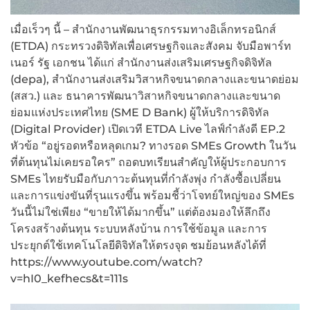
เมื่อเร็วๆ นี้ – สำนักงานพัฒนาธุรกรรมทางอิเล็กทรอนิกส์
(ETDA) กระทรวงดิจิทัลเพื่อเศรษฐกิจและสังคม จับมือพาร์ท
เนอร์ รัฐ เอกชน ได้แก่ สำนักงานส่งเสริมเศรษฐกิจดิจิทัล
(depa), สำนักงานส่งเสริมวิสาหกิจขนาดกลางและขนาดย่อม
(สสว.) และ ธนาคารพัฒนาวิสาหกิจขนาดกลางและขนาด
ย่อมแห่งประเทศไทย (SME D Bank) ผู้ให้บริการดิจิทัล
(Digital Provider) เปิดเวที ETDA Live ไลฟ์กำลังดี EP.2
หัวข้อ “อยู่รอดหรือหลุดเกม? ทางรอด SMEs Growth ในวัน
ที่ต้นทุนไม่เคยรอใคร” ถอดบทเรียนสำคัญให้ผู้ประกอบการ
SMEs ไทยรับมือกับภาวะต้นทุนที่กำลังพุ่ง กำลังซื้อเปลี่ยน
และการแข่งขันที่รุนแรงขึ้น พร้อมชี้ว่าโจทย์ใหญ่ของ SMEs
วันนี้ไม่ใช่เพียง “ขายให้ได้มากขึ้น” แต่ต้องมองให้ลึกถึง
โครงสร้างต้นทุน ระบบหลังบ้าน การใช้ข้อมูล และการ
ประยุกต์ใช้เทคโนโลยีดิจิทัลให้ตรงจุด ชมย้อนหลังได้ที่
https://www.youtube.com/watch?
v=hI0_kefhecs&t=111s