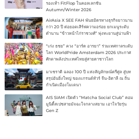
รองเท้า FitFlop ในคอลเลกชัน
Autumn/Winter 2026
AirAsia X SEE FAH พันธมิตรทางธุรกิจยาวนาน
กว่า 20 ปี ต่อยอดเสิร์ฟความอร่อย ยกเมนูระดับ
ตำนาน “ข้าวหน้าไก่ราชวงศ์” พุ่งทะยานสู่น่านฟ้า
“เก่ง ธชย” ควง “อาร์ต อารยา” ร่วมเทศกาลระดับ
โลก WorldPride Amsterdam 2026 ประกาศ
ศักดาพลังประเทศไทยสู่สายตาชาวโลก
มาเซราติ ฉลอง 100 ปี แห่งสัญลักษณ์ตรีศูล สู่บท
สรุปอันยิ่งใหญ่ ของแกรนด์ทัวร์ จีน-อิตาลี ณ ถิ่น
กำเนิดเมืองโมเดนา
AIS SIAM เปิดตัว “Matcha Social Club” คอม
มูนิตี้สเปซสายมัจฉะใจกลางสยาม เอาใจวัยรุ่น
Gen Z