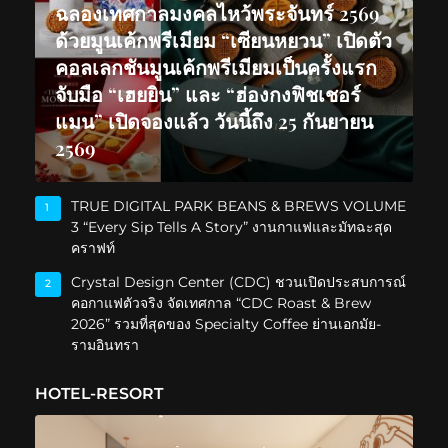
ฉลองเทศกาลมงคลไหว้พระจันทร์ 2569
ด้วยมูนเค้กพรีเมียม “เซียนหยวน” เปิดตัว
คอลเลกชันมูนเค้กพรีเมียมเป็นครั้งแรก
จับมือ “เฮยยิน” และ “ฮ่องกงฟิชเชอร์
แมน” เปิดจองแล้ว วันนี้ถึง 25 กันยายน
2569
TRUE DIGITAL PARK BEANS & BREWS VOLUME
1
3 “Every Sip Tells A Story” งานกาแฟและมัทฉะสุด
คราฟท์
Crystal Design Center (CDC) ชวนเปิดประสบการณ์
2
คอกาแฟตัวจริง จัดเทศกาล “CDC Roast & Brew
2026” รวมที่สุดของ Specialty Coffee ย่านเอกมัย-
รามอินทรา
HOTEL-RESORT