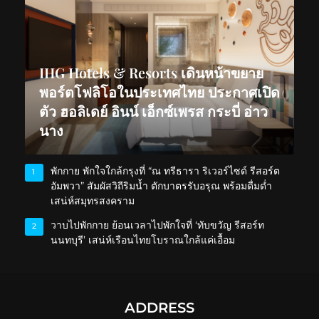
IHG Hotels & Resorts เดินหน้าขยาย
พอร์ตโฟลิโอในประเทศไทย ประกาศเปิด
ตัว ฮอลิเดย์ อินน์ เอ็กซ์เพรส กระบี่ อ่าว
นาง
พักกาย พักใจใกล้กรุงที่ “ณ ทรีธารา ริเวอร์ไซด์ รีสอร์ต
1
อัมพวา” สัมผัสวิถีริมน้ำ ตักบาตรรับอรุณ พร้อมดื่มด่ำ
เสน่ห์สมุทรสงคราม
วาบไปพักกาย ย้อนเวลาไปพักใจที่ ‘ทับขวัญ รีสอร์ท
2
นนทบุรี’ เสน่ห์เรือนไทยโบราณใกล้แค่เอื้อม
ADDRESS