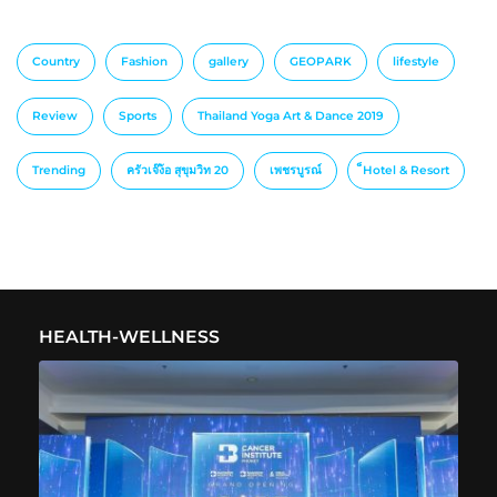
Country
Fashion
gallery
GEOPARK
lifestyle
Review
Sports
Thailand Yoga Art & Dance 2019
Trending
ครัวเจ๊ง้อ สุขุมวิท 20
เพชรบูรณ์
็Hotel & Resort
HEALTH-WELLNESS