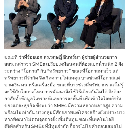
ขณะที่
ว่าที่ร้อยเอก ดร.วฤษฎิ์ อินทร์มา ผู้ช่วยผู้อำนวยการ
สสว.
กล่าวว่า SMEs เปรียบเหมือนคนที่ต้องแบกน้ำหนัก 2 ฝั่ง
ระหว่าง “โอกาส” กับ “ทรัพยากร” ขณะที่โอกาสมาเร็ว แต่
ทรัพยากรมีจำกัด จึงเกิดความไม่สมดุล บางช่วงมีโอกาสแต่
ขาดเงิน คน หรือเครื่องมือ ขณะที่บางช่วงมีทรัพยากร แต่ไม่รู้
จะใช้กับโอกาสไหน การพัฒนาจึงใช้วิธีเดียวกันไม่ได้ จึงต้อง
อาศัยทั้งข้อมูลวิเคราะห์และการลงพื้นที่ เพื่อเข้าใจโจทย์จริง
ของแต่ละธุรกิจ ซึ่งพบว่า SMEs มีความหลากหลายสูง ความ
พร้อมไม่เท่ากัน บางกลุ่มมีศักยภาพแต่โครงสร้างยังเปราะบาง
หากพัฒนาไม่ตรงจุดอาจยิ่งเพิ่มต้นทุน ขณะที่เทคโนโลยี
ดิจิทัลสำหรับ SMEs ที่มีทุนจำกัด ก็อาจไม่ใช่คำตอบเสมอไป