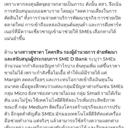
เพราะหากลงทุนผิดจุดอาจกลายเป็นภาระ ดังนั้น สสว. จึงเน้น
การสนับสนุนแบบเฉพาะราย โดยมุ่ง “ลดความเสี่ยงในการ
ตัดสินใจ” ทั้งการร่วมจ่ายค่าบริการพัฒนาธุรกิจ การช่วยเปิด
ตลาดใหม่ การเข้าถึงแหล่งเงินทุนต้นทุนต่ำ และการดึงพาร์ท
เนอร์ที่มีความเชี่ยวชาญเข้ามาช่วยให้ SMEs เลือกทางได้
แม่นยำขึ้น
ด้าน
นางสาวสุชาดา โคตรสิน รองผู้อำนวยการ ฝ่ายพัฒนา
และสนับสนุนผู้ประกอบการ SME D Bank
ระบุว่า SMEs
จำนวนมากกำลังเจอปัญหากำไรบาง ต้นทุนเพิ่ม แต่ขึ้นราคา
ขายไม่ได้ เพราะกำลังซื้อไม่เอื้อ ทำให้แม้มีรายได้ แต่
Margin ลดลงเรื่อยๆ และกระทบโอกาสเข้าถึงเงินทุนใน
อนาคต เมื่อดูลงลึกพบว่าแต่ละกลุ่มมีปัญหาต่างกันเช่น SMEs
กลุ่ม Micro ยังหาช่องทางขายไม่เจอ กลุ่ม Small รายได้เริ่ม
ตัน และไม่รู้จะใช้เทคโนโลยีดิจิทัลอะไรเพิ่มประสิทธิภาพ
ขณะที่ กลุ่ม Medium ติดเรื่องโครงสร้างธุรกิจและการปรับ
ตัว อีกจุดสำคัญคือ SMEs มักมองเทคโนโลยีดิจิทัลแค่เครื่อง
มือช่วยทำงาน แต่จริงๆ แล้วสามารถใช้สร้างความแตกต่าง
เพิ่มมูลค่า และหนีการแข่งขันด้านราคาได้ และอีกหลายธุรกิจ