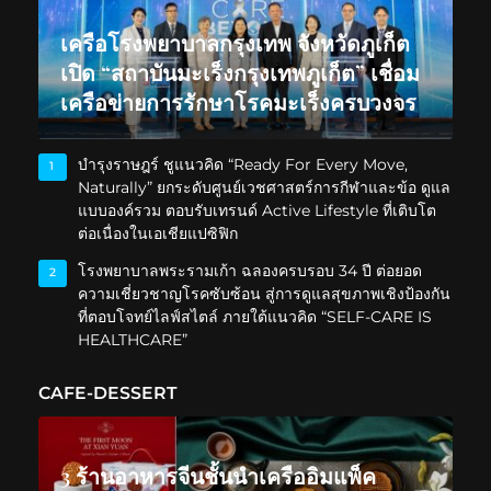
เครือโรงพยาบาลกรุงเทพ จังหวัดภูเก็ต
เปิด “สถาบันมะเร็งกรุงเทพภูเก็ต” เชื่อม
เครือข่ายการรักษาโรคมะเร็งครบวงจร
บำรุงราษฎร์ ชูแนวคิด “Ready For Every Move,
1
Naturally” ยกระดับศูนย์เวชศาสตร์การกีฬาและข้อ ดูแล
แบบองค์รวม ตอบรับเทรนด์ Active Lifestyle ที่เติบโต
ต่อเนื่องในเอเชียแปซิฟิก
โรงพยาบาลพระรามเก้า ฉลองครบรอบ 34 ปี ต่อยอด
2
ความเชี่ยวชาญโรคซับซ้อน สู่การดูแลสุขภาพเชิงป้องกัน
ที่ตอบโจทย์ไลฟ์สไตล์ ภายใต้แนวคิด “SELF-CARE IS
HEALTHCARE”
CAFE-DESSERT
3 ร้านอาหารจีนชั้นนำเครืออิมแพ็ค