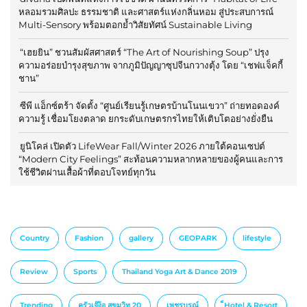
หลอมรวมศิลปะ ธรรมชาติ และศาสตร์แห่งกลิ่นหอม สู่ประสบการณ์
Multi-Sensory พร้อมตอกย้ำวิสัยทัศน์ Sustainable Living
“เฮยยิน” ชวนสัมผัสศาสตร์ “The Art of Nourishing Soup” ปรุง
ความอร่อยบำรุงสุขภาพ จากภูมิปัญญาซุปจีนกวางตุ้ง โดย “เชฟแจ็คกี้
ชาน”
ซีพี แอ็กซ์ตร้า จัดตั้ง “ศูนย์เรียนรู้เกษตรบ้านโนนเขวา” ถ่ายทอดองค์
ความรู้ เชื่อมโยงตลาด ยกระดับเกษตรกรไทยให้เติบโตอย่างยั่งยืน
ยูนิโคล่ เปิดตัว LifeWear Fall/Winter 2026 ภายใต้คอนเซปต์
“Modern City Feelings” สะท้อนความหลากหลายของผู้คนและการ
ใช้ชีวิตผ่านเสื้อผ้าที่ตอบโจทย์ทุกวัน
Country
Fashion
gallery
GEOPARK
lifestyle
Review
Sports
Thailand Yoga Art & Dance 2019
Trending
ครัวเจ๊ง้อ สุขุมวิท 20
เพชรบูรณ์
็Hotel & Resort