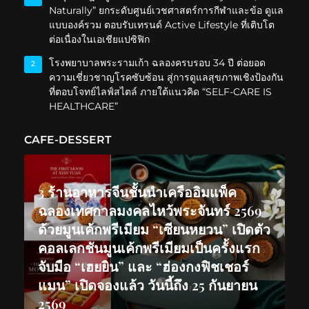
Naturally” ยกระดับศูนย์เวชศาสตร์การกีฬาและข้อ ดูแล
แบบองค์รวม ตอบรับเทรนด์ Active Lifestyle ที่เติบโต
ต่อเนื่องในเอเชียแปซิฟิก
โรงพยาบาลพระรามเก้า ฉลองครบรอบ 34 ปี ต่อยอด
2
ความเชี่ยวชาญโรคซับซ้อน สู่การดูแลสุขภาพเชิงป้องกัน
ที่ตอบโจทย์ไลฟ์สไตล์ ภายใต้แนวคิด “SELF-CARE IS
HEALTHCARE”
CAFE-DESSERT
3 ร้านอาหารจีนชั้นนำเครืออิมแพ็ค
ฉลองเทศกาลมงคลไหว้พระจันทร์ 2569
ด้วยมูนเค้กพรีเมียม “เซียนหยวน” เปิดตัว
คอลเลกชันมูนเค้กพรีเมียมเป็นครั้งแรก
จับมือ “เฮยยิน” และ “ฮ่องกงฟิชเชอร์
แมน” เปิดจองแล้ว วันนี้ถึง 25 กันยายน
2569