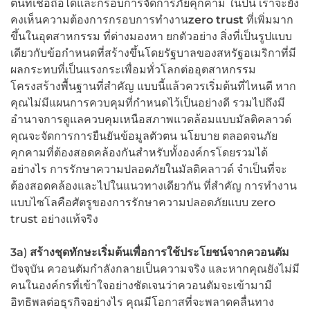
ตนที่เชื่อถือได้และกรอบการจัดการภัยคุกคาม ในปีนี้ เราจะยัง
คงเห็นความต้องการกรอบการทำงาน
zero trust
ที่เพิ่มมาก
ขึ้นในอุตสาหกรรม ที่ต่างมองหา ยกตัวอย่าง สิ่งที่เป็นรูปแบบ
เดียวกับข้อกำหนดที่สร้างขึ้นโดยรัฐบาลของสหรัฐอเมริกาที่มี
ผลกระทบที่เป็นแรงกระเพื่อมทั่วโลกต่ออุตสาหกรรม
โครงสร้างพื้นฐานที่สำคัญ แบบนี้แล้วควรเริ่มต้นที่ไหนดี หาก
คุณไม่มีแผนการควบคุมที่กำหนดไว้เป็นอย่างดี รวมไปถึงมี
อำนาจการดูแลควบคุมเหนือสภาพแวดล้อมแบบมัลติคลาวด์
คุณจะจัดการการยืนยันข้อมูลตัวตน นโยบาย ตลอดจนภัย
คุกคามที่ต้องสอดคล้องกันสำหรับทั้งองค์กรโดยรวมได้
อย่างไร การรักษาความปลอดภัยในมัลติคลาวด์ จำเป็นที่จะ
ต้องสอดคล้องและไปในแนวทางเดียวกัน ที่สำคัญ การทำงาน
แบบไซโลคือศัตรูของการรักษาความปลอดภัยแบบ zero
trust
อย่างแท้จริง
3a
)
สร้างชุดทักษะเริ่มต้นเพื่อการใช้ประโยชน์จากควอนตัม
ปัจจุบัน ควอนตัมกำลังกลายเป็นความจริง และหากคุณยังไม่มี
คนในองค์กรที่เข้าใจอย่างชัดเจนว่าควอนตัมจะเข้ามามี
อิทธิพลต่อธุรกิจอย่างไร คุณมีโอกาสที่จะพลาดคลื่นทาง