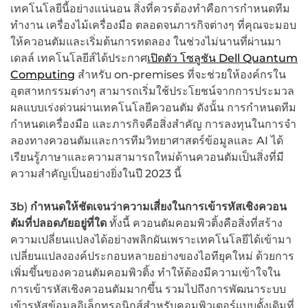
เทคโนโลยีนี้อย่างแน่นอน สิ่งที่ควรต้องทำคือการกำหนดทีม
ทำงาน เครื่องไม้เครื่องมือ ตลอดจนภารกิจต่างๆ ที่คุณจะมอบ
ให้ควอนตัมและเริ่มต้นการทดลอง ในช่วงไม่นานที่ผ่านมา
เดลล์ เทคโนโลยีส์ได้ประกาศ
เปิดตัว โซลูชัน Dell Quantum
Computing
สำหรับ on-premises
ที่จะช่วยให้องค์กรใน
อุตสาหกรรมต่างๆ สามารถเริ่มใช้ประโยชน์จากการประมวล
ผลแบบเร่งด่วนผ่านเทคโนโลยีควอนตัม ดังนั้น การกำหนดทีม
กำหนดเครื่องมือ และภารกิจคือสิ่งสำคัญ การลงทุนในการจำ
ลองทางควอนตัมและการทีมวิทยาศาสตร์ข้อมูลและ AI ได้
เรียนรู้ภาษาและความสามารถใหม่ด้านควอนตัมเป็นสิ่งที่มี
ความสำคัญเป็นอย่างยิ่งในปี 2023 นี้
3b
)
กำหนดให้ชัดเจนว่าความเสี่ยงในการเข้ารหัสเชิงควอน
ตัมที่ปลอดภัยอยู่ที่ใด
ทั้งนี้ ควอนตัมคอมพิวติ้งคือสิ่งที่สร้าง
ความเปลี่ยนแปลงได้อย่างพลิกผันเพราะเทคโนโลยีได้เข้ามา
เปลี่ยนแปลงองค์ประกอบหลายอย่างของไอทียุคใหม่ ด้วยการ
เพิ่มขึ้นของควอนตัมคอมพิวติ้ง ทำให้ต้องมีความเข้าใจใน
การเข้ารหัสเชิงควอนตัมมากขึ้น รวมไปถึงการพัฒนาระบบ
เข้ารหัสข้อมูลอิเล็กทรอนิกส์สำหรับคอมพิวเตอร์แบบดั้งเดิมที่