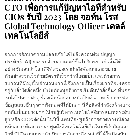
CTO เพื่อการแก้ปัญหาไอทีสำหรับ
CIOs รับปี 2023 โดย จอห์น โรส
Global Technology Officer เดลล์
เทคโนโลยีส์
จากการรักษาความปลอดภัย ไล่ไปถึงควอนตัม ปัญญา
ประดิษฐ์ (AI) จนกระทั่งระบบเอดจ์ขึ้นไปยังคลาวด์ เห็นได้
อย่างชัดเจนว่าโลกดิจิทัลของเรากำลังพัฒนาและขยาย
ตัวอย่างรวดเร็วด้วยอัตราที่เร็วกว่าที่เคยเป็น และด้วยการ
รบกวนที่มีอยู่เป็นจำนวนมากนี้ จึงกลายเป็นเรื่องยากที่จะจดจ่อ
อยู่กับสิ่งใดสิ่งหนึ่ง ยังไม่ต้องพูดถึงการเริ่มต้นทำสิ่งอื่นๆ ที่นอก
เหนือไปจากเฝ้าดูเรื่องเล็กน้อยอย่างบิต ไบต์ ความเร็ว การฟีด
ข้อมูลและอื่นๆ จากทั้งหมดที่ได้ยินมา นี่คือสิ่งที่กำลังสร้างแรง
กดดันเป็นอย่างมากให้กับผู้บริหารเทคโนโลยีสารสนเทศระดับ
สูง หรือ CIOs
ดังนั้น ในปีนี้ แทนที่จะพูดถึงการคาดการณ์ล่วง
หน้าอย่างที่เคย เรามาพูดถึงสี่เทคโนโลยีเกิดใหม่ที่สำคัญและ
สิ่งที่ CIOs สามารถดำเนินการจัดการสิ่งเหล่านี้ได้ในปัจจุบัน