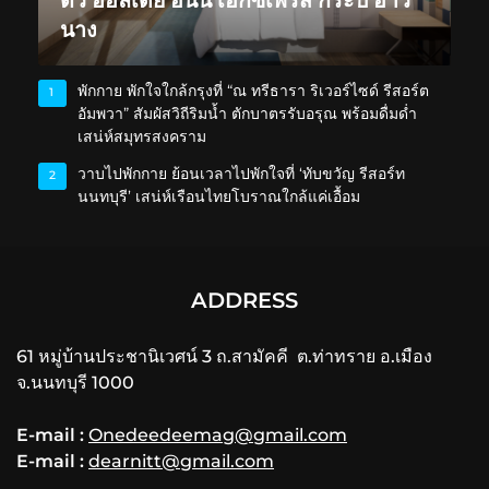
นาง
พักกาย พักใจใกล้กรุงที่ “ณ ทรีธารา ริเวอร์ไซด์ รีสอร์ต
1
อัมพวา” สัมผัสวิถีริมน้ำ ตักบาตรรับอรุณ พร้อมดื่มด่ำ
เสน่ห์สมุทรสงคราม
วาบไปพักกาย ย้อนเวลาไปพักใจที่ ‘ทับขวัญ รีสอร์ท
2
นนทบุรี’ เสน่ห์เรือนไทยโบราณใกล้แค่เอื้อม
ADDRESS
61 หมู่บ้านประชานิเวศน์ 3 ถ.สามัคคี ต.ท่าทราย อ.เมือง
จ.นนทบุรี 1000
E-mail :
Onedeedeemag@gmail.com
E-mail :
dearnitt@gmail.com