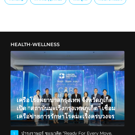
HEALTH-WELLNESS
เครือโรงพยาบาลกรุงเทพ จังหวัดภูเก็ต
เปิด “สถาบันมะเร็งกรุงเทพภูเก็ต” เชื่อม
เครือข่ายการรักษาโรคมะเร็งครบวงจร
บำรุงราษฎร์ ชูแนวคิด “Ready For Every Move,
1