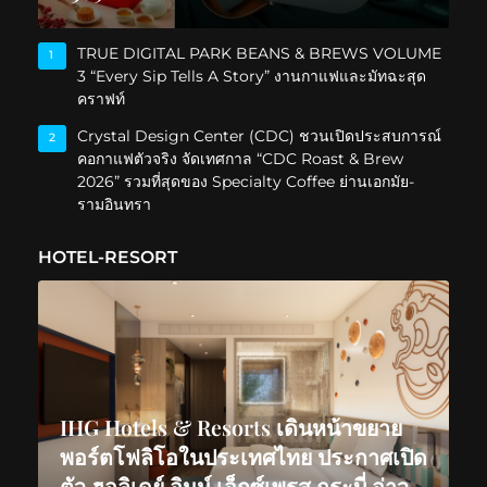
TRUE DIGITAL PARK BEANS & BREWS VOLUME
1
3 “Every Sip Tells A Story” งานกาแฟและมัทฉะสุด
คราฟท์
Crystal Design Center (CDC) ชวนเปิดประสบการณ์
2
คอกาแฟตัวจริง จัดเทศกาล “CDC Roast & Brew
2026” รวมที่สุดของ Specialty Coffee ย่านเอกมัย-
รามอินทรา
HOTEL-RESORT
IHG Hotels & Resorts เดินหน้าขยาย
พอร์ตโฟลิโอในประเทศไทย ประกาศเปิด
ตัว ฮอลิเดย์ อินน์ เอ็กซ์เพรส กระบี่ อ่าว