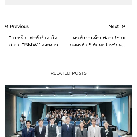
Post
Previous
Next
navigation
“แมทธิว” พาทัวร์ เอาใจ
คนทำงานห้ามพลาด! ร่วม
สาวก “BMW” จอยงาน
ถอดรหัส 5 ทักษะสำหรับคน
“BIMMERMEET5” รวม
ทำงานยุคใหม่จากผู้บริหาร
ตัวท็อปกว่า 400 คัน
บริษัทชั้นนำ โดย TUXSA
ปริญญาโทออนไลน์จาก
ธรรมศาสตร์และ
RELATED POSTS
SkillLane และ 8 บรรทัด
ครึ่ง