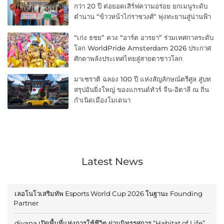
กว่า 20 ปี ต่อยอดเสิร์ฟความอร่อย ยกเมนูระดับ
ตำนาน “ข้าวหน้าไก่ราชวงศ์” พุ่งทะยานสู่น่านฟ้า
“เก่ง ธชย” ควง “อาร์ต อารยา” ร่วมเทศกาลระดับ
โลก WorldPride Amsterdam 2026 ประกาศ
ศักดาพลังประเทศไทยสู่สายตาชาวโลก
มาเซราติ ฉลอง 100 ปี แห่งสัญลักษณ์ตรีศูล สู่บท
สรุปอันยิ่งใหญ่ ของแกรนด์ทัวร์ จีน-อิตาลี ณ ถิ่น
กำเนิดเมืองโมเดนา
Latest News
เลอโนโวเสริมทัพ Esports World Cup 2026 ในฐานะ Founding
Partner
divana เปิดพื้นที่แห่งการใช้ชีวิต ผ่านนิทรรศการ “Habitat of Life”