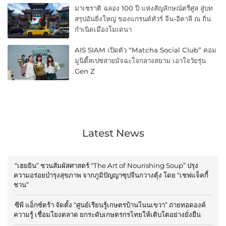
มาเซราติ ฉลอง 100 ปี แห่งสัญลักษณ์ตรีศูล สู่บท
สรุปอันยิ่งใหญ่ ของแกรนด์ทัวร์ จีน-อิตาลี ณ ถิ่น
กำเนิดเมืองโมเดนา
AIS SIAM เปิดตัว “Matcha Social Club” คอม
มูนิตี้สเปซสายมัจฉะใจกลางสยาม เอาใจวัยรุ่น
Gen Z
Latest News
“เฮยยิน” ชวนสัมผัสศาสตร์ “The Art of Nourishing Soup” ปรุง
ความอร่อยบำรุงสุขภาพ จากภูมิปัญญาซุปจีนกวางตุ้ง โดย “เชฟแจ็คกี้
ชาน”
ซีพี แอ็กซ์ตร้า จัดตั้ง “ศูนย์เรียนรู้เกษตรบ้านโนนเขวา” ถ่ายทอดองค์
ความรู้ เชื่อมโยงตลาด ยกระดับเกษตรกรไทยให้เติบโตอย่างยั่งยืน