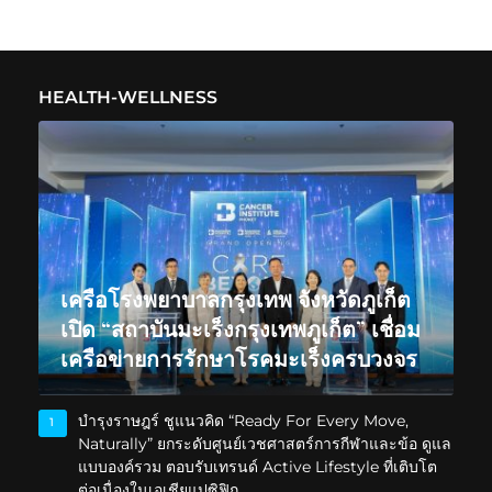
HEALTH-WELLNESS
เครือโรงพยาบาลกรุงเทพ จังหวัดภูเก็ต
เปิด “สถาบันมะเร็งกรุงเทพภูเก็ต” เชื่อม
เครือข่ายการรักษาโรคมะเร็งครบวงจร
บำรุงราษฎร์ ชูแนวคิด “Ready For Every Move,
1
Naturally” ยกระดับศูนย์เวชศาสตร์การกีฬาและข้อ ดูแล
แบบองค์รวม ตอบรับเทรนด์ Active Lifestyle ที่เติบโต
ต่อเนื่องในเอเชียแปซิฟิก