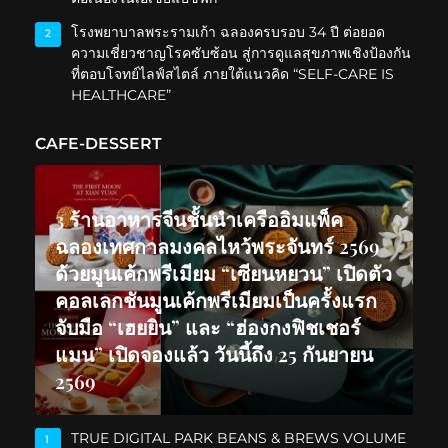
โรงพยาบาลพระรามเก้า ฉลองครบรอบ 34 ปี ต่อยอด
2
ความเชี่ยวชาญโรคซับซ้อน สู่การดูแลสุขภาพเชิงป้องกัน
ที่ตอบโจทย์ไลฟ์สไตล์ ภายใต้แนวคิด “SELF-CARE IS
HEALTHCARE”
CAFE-DESSERT
3 ร้านอาหารจีนชั้นนำเครืออิมแพ็ค
ฉลองเทศกาลมงคลไหว้พระจันทร์ 2569
ด้วยมูนเค้กพรีเมียม “เซียนหยวน” เปิดตัว
คอลเลกชันมูนเค้กพรีเมียมเป็นครั้งแรก
จับมือ “เฮยยิน” และ “ฮ่องกงฟิชเชอร์
แมน” เปิดจองแล้ว วันนี้ถึง 25 กันยายน
2569
TRUE DIGITAL PARK BEANS & BREWS VOLUME
1