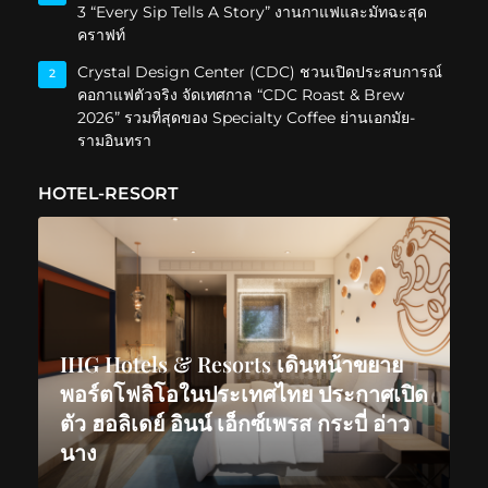
3 “Every Sip Tells A Story” งานกาแฟและมัทฉะสุด
คราฟท์
Crystal Design Center (CDC) ชวนเปิดประสบการณ์
2
คอกาแฟตัวจริง จัดเทศกาล “CDC Roast & Brew
2026” รวมที่สุดของ Specialty Coffee ย่านเอกมัย-
รามอินทรา
HOTEL-RESORT
IHG Hotels & Resorts เดินหน้าขยาย
พอร์ตโฟลิโอในประเทศไทย ประกาศเปิด
ตัว ฮอลิเดย์ อินน์ เอ็กซ์เพรส กระบี่ อ่าว
นาง