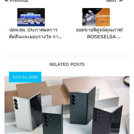
Post
Previous
Next
navigation
ปตท.สผ. ประกาศผลการ
ยอดขายพิสูจน์คุณภาพ!
ตัดสินและมอบรางวัล การ
ROSESELSA ส่ง
ประกวดนวัตกรรมอนุรักษ์
“CERAMICS MK2” ครอง
ทรัพยากรทางทะเล
ใจผู้ใช้ชาวไทย พร้อมเปิด
โครงการ PTTEP
ตัวรุ่นใหม่ “CAMBRIAN”
Teenergy ปีที่ 10
หูฟังครอบหูตัดเสียงรบกวน
RELATED POSTS
อย่างเป็นทางการใน
JULY 24, 2026
ประเทศไทย