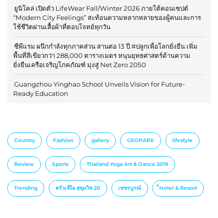
ยูนิโคล่ เปิดตัว LifeWear Fall/Winter 2026 ภายใต้คอนเซปต์
“Modern City Feelings” สะท้อนความหลากหลายของผู้คนและการ
ใช้ชีวิตผ่านเสื้อผ้าที่ตอบโจทย์ทุกวัน
ซีพีแรม ผนึกกำลังทุกภาคส่วน สานต่อ 13 ปี #ปลูกเพื่อโลกยั่งยืน เพิ่ม
พื้นที่สีเขียวกว่า 288,000 ตารางเมตร หนุนยุทธศาสตร์ด้านความ
ยั่งยืนเครือเจริญโภคภัณฑ์ มุ่งสู่ Net Zero 2050
Guangzhou Yinghao School Unveils Vision for Future-
Ready Education
Country
Fashion
gallery
GEOPARK
lifestyle
Review
Sports
Thailand Yoga Art & Dance 2019
Trending
ครัวเจ๊ง้อ สุขุมวิท 20
เพชรบูรณ์
็Hotel & Resort