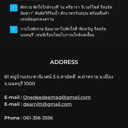
พักกาย พักใจใกล้กรุงที่ “ณ ทรีธารา ริเวอร์ไซด์ รีสอร์ต
1
อัมพวา” สัมผัสวิถีริมน้ำ ตักบาตรรับอรุณ พร้อมดื่มด่ำ
เสน่ห์สมุทรสงคราม
วาบไปพักกาย ย้อนเวลาไปพักใจที่ ‘ทับขวัญ รีสอร์ท
2
นนทบุรี’ เสน่ห์เรือนไทยโบราณใกล้แค่เอื้อม
ADDRESS
61 หมู่บ้านประชานิเวศน์ 3 ถ.สามัคคี ต.ท่าทราย อ.เมือง
จ.นนทบุรี 1000
E-mail :
Onedeedeemag@gmail.com
E-mail :
dearnitt@gmail.com
Phone
: 061-356-3556