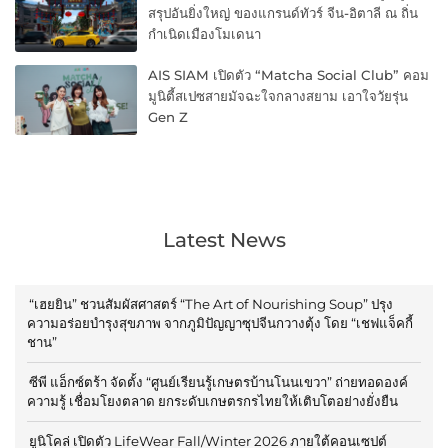
สรุปอันยิ่งใหญ่ ของแกรนด์ทัวร์ จีน-อิตาลี ณ ถิ่น
กำเนิดเมืองโมเดนา
AIS SIAM เปิดตัว “Matcha Social Club” คอม
มูนิตี้สเปซสายมัจฉะใจกลางสยาม เอาใจวัยรุ่น
Gen Z
Latest News
“เฮยยิน” ชวนสัมผัสศาสตร์ “The Art of Nourishing Soup” ปรุง
ความอร่อยบำรุงสุขภาพ จากภูมิปัญญาซุปจีนกวางตุ้ง โดย “เชฟแจ็คกี้
ชาน”
ซีพี แอ็กซ์ตร้า จัดตั้ง “ศูนย์เรียนรู้เกษตรบ้านโนนเขวา” ถ่ายทอดองค์
ความรู้ เชื่อมโยงตลาด ยกระดับเกษตรกรไทยให้เติบโตอย่างยั่งยืน
ยูนิโคล่ เปิดตัว LifeWear Fall/Winter 2026 ภายใต้คอนเซปต์