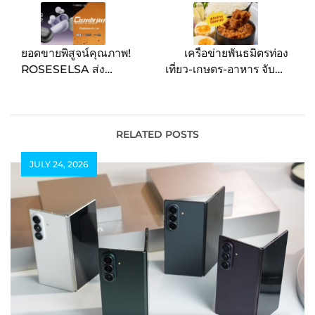
ยอดขายพิสูจน์คุณภาพ!
เครือข่ายพันธมิตรท่อง
ROSESELSA ส่ง
เที่ยว-เกษตร-อาหาร จับมือ
“CERAMICS MK2” ครอง
ต่อยอด “น้ำพริกแม่ปราณี”
ใจผู้ใช้ชาวไทย พร้อมเปิด
สืบสานมรดกรสชาติอาหาร
ตัวรุ่นใหม่ “CAMBRIAN”
ไทย
หูฟังครอบหูตัดเสียงรบกวน
RELATED POSTS
อย่างเป็นทางการใน
JULY 24, 2026
ประเทศไทย