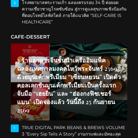
โรงพยาบาลพระรามเก้า ฉลองครบรอบ 34 ปี ต่อยอด
2
ความเชี่ยวชาญโรคซับซ้อน สู่การดูแลสุขภาพเชิงป้องกัน
ที่ตอบโจทย์ไลฟ์สไตล์ ภายใต้แนวคิด “SELF-CARE IS
HEALTHCARE”
CAFE-DESSERT
3 ร้านอาหารจีนชั้นนำเครืออิมแพ็ค
ฉลองเทศกาลมงคลไหว้พระจันทร์ 2569
ด้วยมูนเค้กพรีเมียม “เซียนหยวน” เปิดตัว
คอลเลกชันมูนเค้กพรีเมียมเป็นครั้งแรก
จับมือ “เฮยยิน” และ “ฮ่องกงฟิชเชอร์
แมน” เปิดจองแล้ว วันนี้ถึง 25 กันยายน
2569
TRUE DIGITAL PARK BEANS & BREWS VOLUME
1
3 “Every Sip Tells A Story” งานกาแฟและมัทฉะสุด