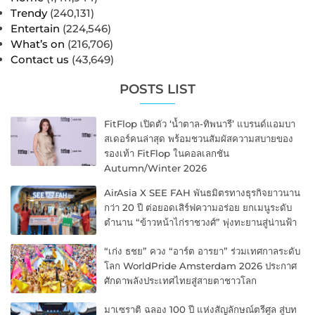
Trendy
(240,131)
Entertain
(224,546)
What’s on
(216,706)
Contact us
(43,649)
POSTS LIST
FitFlop เปิดตัว ‘น้ำตาล-ทิพนารี’ แบรนด์แอมบา
สเดอร์คนล่าสุด พร้อมชวนสัมผัสความสบายของ
รองเท้า FitFlop ในคอลเลกชัน
Autumn/Winter 2026
AirAsia X SEE FAH พันธมิตรทางธุรกิจยาวนาน
กว่า 20 ปี ต่อยอดเสิร์ฟความอร่อย ยกเมนูระดับ
ตำนาน “ข้าวหน้าไก่ราชวงศ์” พุ่งทะยานสู่น่านฟ้า
“เก่ง ธชย” ควง “อาร์ต อารยา” ร่วมเทศกาลระดับ
โลก WorldPride Amsterdam 2026 ประกาศ
ศักดาพลังประเทศไทยสู่สายตาชาวโลก
มาเซราติ ฉลอง 100 ปี แห่งสัญลักษณ์ตรีศูล สู่บท