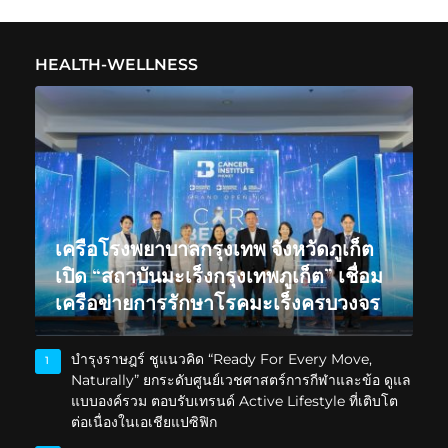
HEALTH-WELLNESS
เครือโรงพยาบาลกรุงเทพ จังหวัดภูเก็ต
เปิด “สถาบันมะเร็งกรุงเทพภูเก็ต” เชื่อม
เครือข่ายการรักษาโรคมะเร็งครบวงจร
บำรุงราษฎร์ ชูแนวคิด “Ready For Every Move,
1
Naturally” ยกระดับศูนย์เวชศาสตร์การกีฬาและข้อ ดูแล
แบบองค์รวม ตอบรับเทรนด์ Active Lifestyle ที่เติบโต
ต่อเนื่องในเอเชียแปซิฟิก