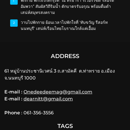
พักกาย พักใจใกล้กรุงที่ “ณ ทรีธารา ริเวอร์ไซด์ รีสอร์ต
1
อัมพวา” สัมผัสวิถีริมน้ำ ตักบาตรรับอรุณ พร้อมดื่มด่ำ
เสน่ห์สมุทรสงคราม
วาบไปพักกาย ย้อนเวลาไปพักใจที่ ‘ทับขวัญ รีสอร์ท
2
นนทบุรี’ เสน่ห์เรือนไทยโบราณใกล้แค่เอื้อม
ADDRESS
61 หมู่บ้านประชานิเวศน์ 3 ถ.สามัคคี ต.ท่าทราย อ.เมือง
จ.นนทบุรี 1000
E-mail :
Onedeedeemag@gmail.com
E-mail :
dearnitt@gmail.com
Phone
: 061-356-3556
TAGS