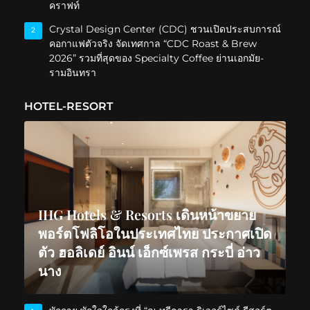
คราฟท์
Crystal Design Center (CDC) ชวนเปิดประสบการณ์
2
คอกาแฟตัวจริง จัดเทศกาล “CDC Roast & Brew
2026” รวมที่สุดของ Specialty Coffee ย่านเอกมัย-
รามอินทรา
HOTEL-RESORT
IHG Hotels & Resorts เดินหน้าขยาย
พอร์ตโฟลิโอในประเทศไทย ประกาศเปิด
ตัว ฮอลิเดย์ อินน์ เอ็กซ์เพรส กระบี่ อ่าว
นาง