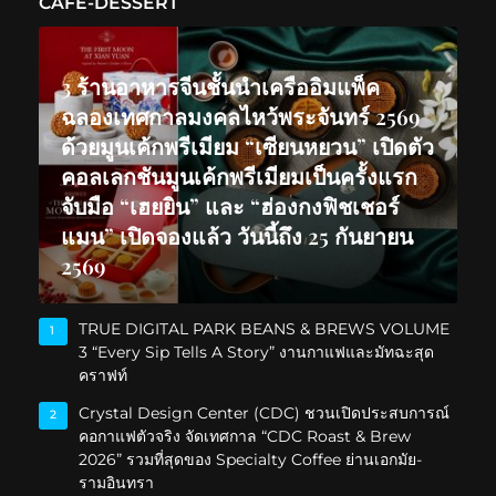
CAFE-DESSERT
3 ร้านอาหารจีนชั้นนำเครืออิมแพ็ค
ฉลองเทศกาลมงคลไหว้พระจันทร์ 2569
ด้วยมูนเค้กพรีเมียม “เซียนหยวน” เปิดตัว
คอลเลกชันมูนเค้กพรีเมียมเป็นครั้งแรก
จับมือ “เฮยยิน” และ “ฮ่องกงฟิชเชอร์
แมน” เปิดจองแล้ว วันนี้ถึง 25 กันยายน
2569
TRUE DIGITAL PARK BEANS & BREWS VOLUME
1
3 “Every Sip Tells A Story” งานกาแฟและมัทฉะสุด
คราฟท์
Crystal Design Center (CDC) ชวนเปิดประสบการณ์
2
คอกาแฟตัวจริง จัดเทศกาล “CDC Roast & Brew
2026” รวมที่สุดของ Specialty Coffee ย่านเอกมัย-
รามอินทรา