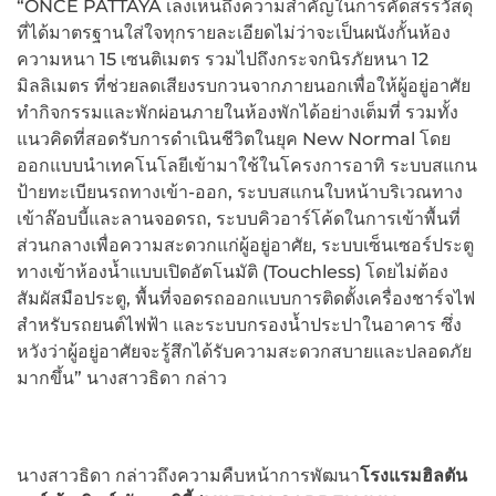
“ONCE PATTAYA เล็งเห็นถึงความสำคัญในการคัดสรรวัสดุ
ที่ได้มาตรฐานใส่ใจทุกรายละเอียดไม่ว่าจะเป็นผนังกั้นห้อง
ความหนา 15 เซนติเมตร รวมไปถึงกระจกนิรภัยหนา 12
มิลลิเมตร ที่ช่วยลดเสียงรบกวนจากภายนอกเพื่อให้ผู้อยู่อาศัย
ทำกิจกรรมและพักผ่อนภายในห้องพักได้อย่างเต็มที่ รวมทั้ง
แนวคิดที่สอดรับการดำเนินชีวิตในยุค New Normal โดย
ออกแบบนำเทคโนโลยีเข้ามาใช้ในโครงการอาทิ ระบบสแกน
ป้ายทะเบียนรถทางเข้า-ออก, ระบบสแกนใบหน้าบริเวณทาง
เข้าล๊อบบี้และลานจอดรถ, ระบบคิวอาร์โค้ดในการเข้าพื้นที่
ส่วนกลางเพื่อความสะดวกแก่ผู้อยู่อาศัย, ระบบเซ็นเซอร์ประตู
ทางเข้าห้องน้ำแบบเปิดอัตโนมัติ (Touchless) โดยไม่ต้อง
สัมผัสมือประตู, พื้นที่จอดรถออกแบบการติดตั้งเครื่องชาร์จไฟ
สำหรับรถยนต์ไฟฟ้า และระบบกรองน้ำประปาในอาคาร ซึ่ง
หวังว่าผู้อยู่อาศัยจะรู้สึกได้รับความสะดวกสบายและปลอดภัย
มากขึ้น” นางสาวธิดา กล่าว
นางสาวธิดา กล่าวถึงความคืบหน้าการพัฒนา
โรงแรมฮิลตัน