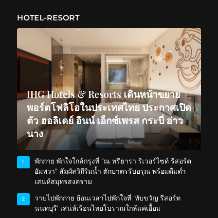
HOTEL-RESORT
IHG Hotels & Resorts เดินหน้าขยาย
พอร์ตโฟลิโอในประเทศไทย ประกาศเปิด
ตัว ฮอลิเดย์ อินน์ เอ็กซ์เพรส กระบี่ อ่าว
นาง
พักกาย พักใจใกล้กรุงที่ “ณ ทรีธารา ริเวอร์ไซด์ รีสอร์ต
1
อัมพวา” สัมผัสวิถีริมน้ำ ตักบาตรรับอรุณ พร้อมดื่มด่ำ
เสน่ห์สมุทรสงคราม
วาบไปพักกาย ย้อนเวลาไปพักใจที่ ‘ทับขวัญ รีสอร์ท
2
นนทบุรี’ เสน่ห์เรือนไทยโบราณใกล้แค่เอื้อม