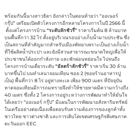
พร้อมกันนี้นางสาวธิดา ยังกล่าวในตอนท้ายว่า “ออเนอร์
กรุ๊ป” เตรียมเปิดตัวโครงการอีกหลายโครงการในปี 2566 นี้
ตั้งแต่โครงการบ้าน
“ระดับลักชัวรี่”
ราคาเริ่มต้น 8 ล้านบาท
บนพื้นที่กว่า 32 ไร่ ตั้งอยู่บริเวณรอบอ่างเก็บน้ำมาบประชัน ซึ่ง
เป็นสถานที่สำคัญมากสำหรับเมืองพัทยาเพราะเป็นอ่างเก็บน้ำ
ที่ใช้ผลิตน้ำประปา และยังมีสวนสาธารณะขนาดใหญ่เพื่อให้
ประชาชนได้ออกกำลังกาย และพักผ่อนหย่อนใจ ไปจนถึง
โครงการบ้านเดี่ยวระดับ
“อัลตร้าลักชัวรี่”
ราคาเริ่ม 30 ล้าน
บาทขึ้นไป บนทำเลนาจอมเทียน ซอย 2 (ซอยร้านอาหารปู
เป็น) พื้นที่กว่า 8 ไร่ อยู่ห่างทะเล เพียง 900 เมตร ที่ปัจจุบัน
หาดจอมเทียนมีการถมทรายจึงทำให้ชายหาดมีความกว้างถึง
40 เมตร ซึ่งทั้ง 2 โครงการอยู่ระหว่างการพัฒนาทำให้มั่นใจ
ได้เลยว่า “ออเนอร์ กรุ๊ป” มีแผนในการพัฒนาอสังหาริมทรัพย์
ในเครืออย่างต่อเนื่องเพื่อตอบรับความต้องการของลูกค้าทั้ง
ชาวไทย ชาวต่างชาติ และการเติบโตเขตเศรษฐกิจพิเศษภาค
ตะวันออก EEC