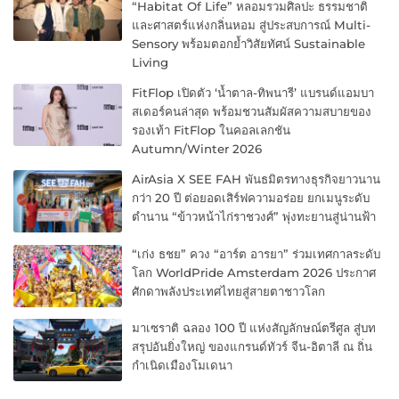
“Habitat Of Life” หลอมรวมศิลปะ ธรรมชาติ
และศาสตร์แห่งกลิ่นหอม สู่ประสบการณ์ Multi-
Sensory พร้อมตอกย้ำวิสัยทัศน์ Sustainable
Living
FitFlop เปิดตัว ‘น้ำตาล-ทิพนารี’ แบรนด์แอมบา
สเดอร์คนล่าสุด พร้อมชวนสัมผัสความสบายของ
รองเท้า FitFlop ในคอลเลกชัน
Autumn/Winter 2026
AirAsia X SEE FAH พันธมิตรทางธุรกิจยาวนาน
กว่า 20 ปี ต่อยอดเสิร์ฟความอร่อย ยกเมนูระดับ
ตำนาน “ข้าวหน้าไก่ราชวงศ์” พุ่งทะยานสู่น่านฟ้า
“เก่ง ธชย” ควง “อาร์ต อารยา” ร่วมเทศกาลระดับ
โลก WorldPride Amsterdam 2026 ประกาศ
ศักดาพลังประเทศไทยสู่สายตาชาวโลก
มาเซราติ ฉลอง 100 ปี แห่งสัญลักษณ์ตรีศูล สู่บท
สรุปอันยิ่งใหญ่ ของแกรนด์ทัวร์ จีน-อิตาลี ณ ถิ่น
กำเนิดเมืองโมเดนา