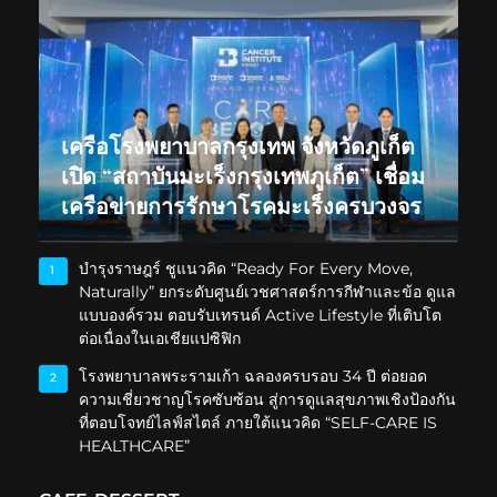
เครือโรงพยาบาลกรุงเทพ จังหวัดภูเก็ต
เปิด “สถาบันมะเร็งกรุงเทพภูเก็ต” เชื่อม
เครือข่ายการรักษาโรคมะเร็งครบวงจร
บำรุงราษฎร์ ชูแนวคิด “Ready For Every Move,
1
Naturally” ยกระดับศูนย์เวชศาสตร์การกีฬาและข้อ ดูแล
แบบองค์รวม ตอบรับเทรนด์ Active Lifestyle ที่เติบโต
ต่อเนื่องในเอเชียแปซิฟิก
โรงพยาบาลพระรามเก้า ฉลองครบรอบ 34 ปี ต่อยอด
2
ความเชี่ยวชาญโรคซับซ้อน สู่การดูแลสุขภาพเชิงป้องกัน
ที่ตอบโจทย์ไลฟ์สไตล์ ภายใต้แนวคิด “SELF-CARE IS
HEALTHCARE”