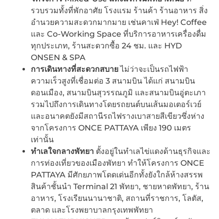
รวบรวมทั้งที่พักอาศัย โรงแรม ร้านค้า ร้านอาหาร สิ่ง
อำนวยความสะดวกมากมาย เช่นคาเฟ่ Hey! Coffee
และ Co-Working Space ที่บริการอาหารเครื่องดื่ม
ทุกประเภท, ร้านสะดวกซื้อ 24 ชม. และ HYD
ONSEN & SPA
การเดินทางที่สะดวกสบาย
ไม่ว่าจะเป็นรถไฟฟ้า
ความเร็วสูงที่เชื่อมต่อ 3 สนามบิน ได้แก่ สนามบิน
ดอนเมือง, สนามบินสุวรรณภูมิ และสนามบินอู่ตะเภา
รวมไปถึงการเดินทางโดยรถยนต์บนเส้นมอเตอร์เวย์
และอนาคตยังมีสถานีรถไฟรางเบาสายสีเขียวซึ่งห่าง
จากโครงการ ONCE PATTAYA เพียง 190 เมตร
เท่านั้น
ทำเลใจกลางพัทยา
ตั้งอยู่ในทำเลไข่แดงด้านธุรกิจและ
การท่องเที่ยวของเมืองพัทยา ทำให้โครงการ ONCE
PATTAYA มีศักยภาพโดดเด่นอีกทั้งยังใกล้ห้างสรรพ
สินค้าชั้นนำ Terminal 21 พัทยา, ชายหาดพัทยา, ร้าน
อาหาร, โรงเรียนนานาชาติ, สถานที่ราชการ, โลตัส,
ตลาด และโรงพยาบาลกรุงเทพพัทยา