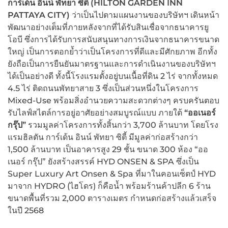
การ์เด้น อินน์ พัทยา ซิตี้ (
HILTON GARDEN INN
PATTAYA CITY)
ว่าเป็นไปตามแผนงานของบริษัทฯ เดินหน้า
พัฒนาอย่างเต็มที่ภายหลังจากที่ได้รับสินเชื่อจากธนาคารยู
โอบี ซึ่งการได้รับการสนับสนุนทางการเงินจากธนาคารขนาด
ใหญ่ เป็นการตอกย้ำว่าเป็นโครงการที่ดีและมีศักยภาพ อีกทั้ง
ยังถือเป็นการยืนยันมาตรฐานและการดำเนินงานของบริษัทฯ
ได้เป็นอย่างดี ทั้งนี้โรงแรมตั้งอยู่บนเนื้อที่ดิน 2 ไร่ จากทั้งหมด
4.5 ไร่ ติดถนนพัทยาสาย 3 ซึ่งเป็นส่วนหนึ่งในโครงการ
Mixed-Use พร้อมสิ่งอำนวยความสะดวกต่างๆ ครบครันตอบ
รับไลฟ์สไตล์การอยู่อาศัยอย่างสมบูรณ์แบบ ภายใต้
“ออเนอร์
กรุ๊ป”
รวมมูลค่าโครงการทั้งสิ้นกว่า 3,700 ล้านบาท โดยโรง
แรมฮิลตัน การ์เด้น อินน์ พัทยา ซิตี้ มีมูลค่าก่อสร้างกว่า
1,500 ล้านบาท เป็นอาคารสูง 29 ชั้น ขนาด 300 ห้อง “ออ
เนอร์ กรุ๊ป” ยังสร้างสรรค์ HYD ONSEN & SPA ซึ่งเป็น
Super Luxury Art Onsen & Spa ที่มาในคอนเซ็ตป์ HYD
มาจาก HYDRO (ไฮโดร) ก็คือน้ำ พร้อมร้านค้าปลีก 6 ร้าน
ขนาดพื้นที่รวม 2,000 ตารางเมตร กำหนดก่อสร้างแล้วเสร็จ
ในปี 2568