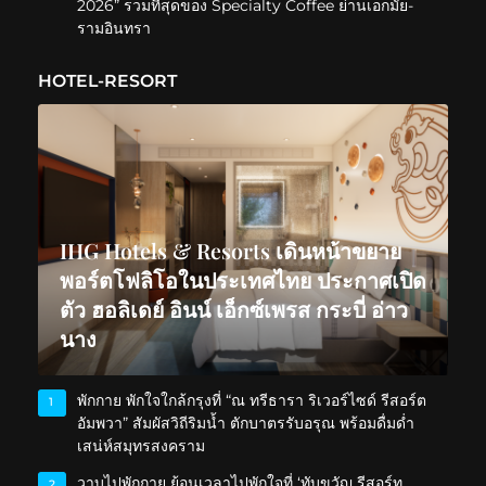
2026” รวมที่สุดของ Specialty Coffee ย่านเอกมัย-
รามอินทรา
HOTEL-RESORT
IHG Hotels & Resorts เดินหน้าขยาย
พอร์ตโฟลิโอในประเทศไทย ประกาศเปิด
ตัว ฮอลิเดย์ อินน์ เอ็กซ์เพรส กระบี่ อ่าว
นาง
พักกาย พักใจใกล้กรุงที่ “ณ ทรีธารา ริเวอร์ไซด์ รีสอร์ต
1
อัมพวา” สัมผัสวิถีริมน้ำ ตักบาตรรับอรุณ พร้อมดื่มด่ำ
เสน่ห์สมุทรสงคราม
วาบไปพักกาย ย้อนเวลาไปพักใจที่ ‘ทับขวัญ รีสอร์ท
2