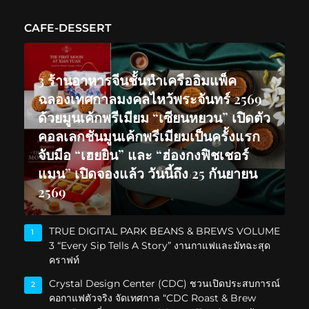
CAFE-DESSERT
3 ร้านอาหารจีนชั้นนำเครืออิมแพ็ค
ฉลองเทศกาลมงคลไหว้พระจันทร์ 2569
ด้วยมูนเค้กพรีเมียม “เซียนหยวน” เปิดตัว
คอลเลกชันมูนเค้กพรีเมียมเป็นครั้งแรก
จับมือ “เฮยยิน” และ “ฮ่องกงฟิชเชอร์
แมน” เปิดจองแล้ว วันนี้ถึง 25 กันยายน
2569
TRUE DIGITAL PARK BEANS & BREWS VOLUME
1
3 “Every Sip Tells A Story” งานกาแฟและมัทฉะสุด
คราฟท์
Crystal Design Center (CDC) ชวนเปิดประสบการณ์
2
คอกาแฟตัวจริง จัดเทศกาล “CDC Roast & Brew