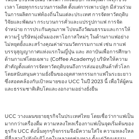
เวลา โดยทุกกระบวนการผลิต ตั้งแต่การเพาะปลูก มีส่วนร่วม
ในการผลิตกาแฟท้องถิ่นในแต่ละประเทศ การจัดหาวัตถุดิบ
วิจัยและพัฒนา กระบวนการคั่วและแปรรูปกาแฟ การจัด
จำหน่าย การประกันคุณภาพ ไปจนถึงวัฒนธรรมและการให้
ความรู้ บริษัทมุ่งมั่นมองหาโอกาสใหม่ๆ ในด้านกาแฟอย่าง
ไม่หยุดยั้งและสร้างคุณค่าผ่านนวัตกรรมกาแฟ เช่น กาแฟ
บรรจุสุญญากาศแห่งแรกในญี่ปุ่น และ สถาบันเพื่อการศึกษา
ด้านกาแฟโดยเฉพาะ (Coffee Academy) บริษัทให้ความ
สำคัญตั้งแต่การจัดหาวัตถุดิบจนถึงการส่งมอบสินค้าทั่วโลก
โดยสนับสนุนความยั่งยืนของอุตสาหกรรมกาแฟในระยะยาว
ซึ่งสอดคล้องกับเป้าหมายของ UCC ในปี 2023 นี้ เพื่อให้ผู้คน
และธรรมชาติเติบโตและงอกงามอย่างยั่งยืน
UCC วางแผนขยายธุรกิจในประเทศไทย โดยเชื่อว่ากาแฟเป็น
มากกว่าเครื่องดื่ม ความหลงใหลเรื่องกาแฟเป็นจุดเริ่มต้นของ
ธุรกิจ UCC ดังนั้นทุกๆกิจกรรมจึงมีความใส่ใจ ความหลงใหล
ที่สื่อสารไปยังผู้บริโภคในหลายๆช่องทาง ตั้งแต่วัฒนธรรม