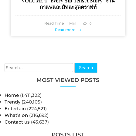
VOLUME 3 “Every Sip Tells A Story” งาน
กาแฟและมัทฉะสุดคราฟท์
Read Time:
1
Min
0
Read more
Search
MOST VIEWED POSTS
Home
(1,411,322)
Trendy
(240,105)
Entertain
(224,521)
What’s on
(216,692)
Contact us
(43,637)
POSTS LIST