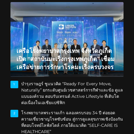
เครือโรงพยาบาลกรุงเทพ จังหวัดภูเก็ต
เปิด “สถาบันมะเร็งกรุงเทพภูเก็ต” เชื่อม
เครือข่ายการรักษาโรคมะเร็งครบวงจร
บำรุงราษฎร์ ชูแนวคิด “Ready For Every Move,
1
Naturally” ยกระดับศูนย์เวชศาสตร์การกีฬาและข้อ ดูแล
แบบองค์รวม ตอบรับเทรนด์ Active Lifestyle ที่เติบโต
ต่อเนื่องในเอเชียแปซิฟิก
โรงพยาบาลพระรามเก้า ฉลองครบรอบ 34 ปี ต่อยอด
2
ความเชี่ยวชาญโรคซับซ้อน สู่การดูแลสุขภาพเชิงป้องกัน
ที่ตอบโจทย์ไลฟ์สไตล์ ภายใต้แนวคิด “SELF-CARE IS
HEALTHCARE”