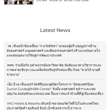
Latest News
วช. เดินหน้าขับเคลื่อน “รางวัลธัชชา” ยกย่องผู้สร้างคุณูปการด้าน
สังคมศาสตร์ มนุษยศาสตร์ และศิลปกรรมศาสตร์ สร้างแรงบันดาลใจ
และต่อยอดงานวิจัยสู่การพัฒนาประเทศ
ททท. ร่วมมือกับ จุฬาลงกรณ์มหาวิทยาลัย จัดสัมมนาทางวิชาการและ
การตลาดเชิงรุก แนะเคล็ดลับปรับธุรกิจท่องเที่ยวไทย “ขายได้ ขายดี
ขายนาน”
เอ็ม บี เค เซ็นเตอร์ จัดพิธีมอบวุฒิบัตรโครงการ “มัคคุเทศก์น้อย
Junior Guide@MBK Center” จับมือ ครุศาสตร์ จุฬาฯ และเขต
ปทุมวัน ส่งต่อทักษะแห่งอนาคต ปั้นเยาวชนเจ้าบ้านที่ดีสู่เมืองท่องเที่ยว
IHG Hotels & Resorts เดินหน้าขยายพอร์ตโฟลิโอในประเทศไทย
ประกาศเปิดตัว ฮอลิเดย์ อินน์ เอ็กซ์เพรส กระบี่ อ่าวนาง