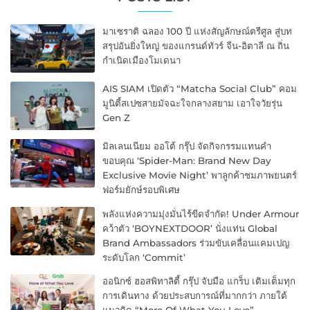
มาเซราติ ฉลอง 100 ปี แห่งสัญลักษณ์ตรีศูล สู่บท
สรุปอันยิ่งใหญ่ ของแกรนด์ทัวร์ จีน-อิตาลี ณ ถิ่น
กำเนิดเมืองโมเดนา
AIS SIAM เปิดตัว “Matcha Social Club” คอม
มูนิตี้สเปซสายมัจฉะใจกลางสยาม เอาใจวัยรุ่น
Gen Z
มิลเลนเนียม ออโต้ กรุ๊ป จัดกิจกรรมแทนคำ
ขอบคุณ ‘Spider-Man: Brand New Day
Exclusive Movie Night’ พาลูกค้าชมภาพยนตร์
ฟอร์มยักษ์รอบพิเศษ
พลังแห่งความมุ่งมั่นไร้ขีดจำกัด! Under Armour
คว้าตัว ‘BOYNEXTDOOR’ นั่งแท่น Global
Brand Ambassadors ร่วมขับเคลื่อนแคมเปญ
ระดับโลก ‘Commit’
ออนิกซ์ ฮอสพิทาลิตี้ กรุ๊ป จับมือ แกร็บ เติมเต็มทุก
การเดินทาง ด้วยประสบการณ์ที่มากกว่า ภายใต้
แนวคิด “More Of What You Love”