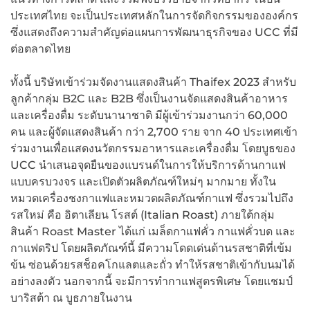
ประเทศไทย จะเป็นประเทศหลักในการจัดกิจกรรมขององค์กร
ซึ่งแสดงถึงความสำคัญต่อแผนการพัฒนาธุรกิจของ UCC ที่มี
ต่อตลาดไทย
ทั้งนี้ บริษัทเข้าร่วมจัดงานแสดงสินค้า Thaifex 2023 สำหรับ
ลูกค้ากลุ่ม B2C และ B2B ซึ่งเป็นงานจัดแสดงสินค้าอาหาร
และเครื่องดื่ม ระดับนานาชาติ มีผู้เข้าร่วมงานกว่า 60,000
คน และผู้จัดแสดงสินค้า กว่า 2,700 ราย จาก 40 ประเทศเข้า
ร่วมงานเพื่อแสดงนวัตกรรมอาหารและเครื่องดื่ม โดยบูธของ
UCC นำเสนอจุดยืนของแบรนด์ในการให้บริการด้านกาแฟ
แบบครบวงจร และเปิดตัวผลิตภัณฑ์ใหม่ๆ มากมาย ทั้งใน
หมวดเครื่องชงกาแฟและหมวดผลิตภัณฑ์กาแฟ ซึ่งรวมไปถึง
รสใหม่ คือ อิตาเลียน โรสต์ (Italian Roast) ภายใต้กลุ่ม
สินค้า Roast Master ได้แก่ เมล็ดกาแฟคั่ว กาแฟคั่วบด และ
กาแฟดริป โดยผลิตภัณฑ์นี้ มีความโดดเด่นด้านรสชาติที่เข้ม
ข้น ซ่อนด้วยรสช็อคโกแลตและถั่ว ทำให้รสชาติเข้ากับนมได้
อย่างลงตัว นอกจากนี้ จะมีการทำกาแฟสูตรพิเศษ โดยแชมป์
บาริสต้า ณ บูธภายในงาน