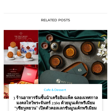
Mixed-Use Project คอน
18% ต่อยอดธุรกิจสุขภาพ
โด Mixed-Use ระดับ
เดินหน้าส่งมอบการอยู่
Ultra-Luxury บนทำเล
อาศัยที่ “อยู่ดี มีสุข”
ศักยภาพ
RELATED POSTS
Cafe & Dessert
3 ร้านอาหารจีนชั้นนำเครืออิมแพ็ค ฉลองเทศกาล
มงคลไหว้พระจันทร์ 2569 ด้วยมูนเค้กพรีเมียม
“เซียนหยวน” เปิดตัวคอลเลกชันมูนเค้กพรีเมียม