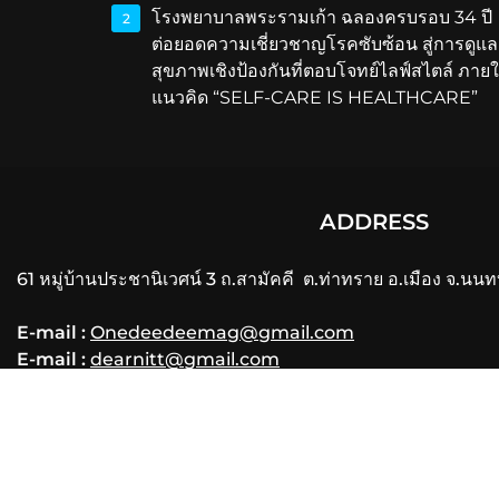
โรงพยาบาลพระรามเก้า ฉลองครบรอบ 34 ปี
2
ต่อยอดความเชี่ยวชาญโรคซับซ้อน สู่การดูแล
สุขภาพเชิงป้องกันที่ตอบโจทย์ไลฟ์สไตล์ ภายใ
แนวคิด “SELF-CARE IS HEALTHCARE”
ADDRESS
61 หมู่บ้านประชานิเวศน์ 3 ถ.สามัคคี ต.ท่าทราย อ.เมือง จ.นนท
E-mail :
Onedeedeemag@gmail.com
E-mail :
dearnitt@gmail.com
Phone
: 061-356-3556