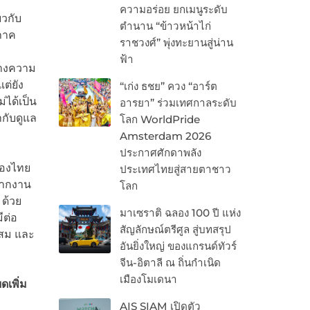
ความอร่อย ยกเมนูระดับ
วกับ
ตำนาน “ข้าวหน้าไก่
ภาค
ราชวงศ์” พุ่งทะยานสู่น่าน
ฟ้า
ร้างความ
ต่ยัง
“เก่ง ธชย” ควง “อาร์ต
่ได้เป็น
อารยา” ร่วมเทศกาลระดับ
กับดูแล
โลก WorldPride
Amsterdam 2026
ประกาศศักดาพลัง
ของไทย
ประเทศไทยสู่สายตาชาว
จากงาน
โลก
ด้วย
มาเซราติ ฉลอง 100 ปี แห่ง
ีต่อ
สัญลักษณ์ตรีศูล สู่บทสรุป
ะสม และ
อันยิ่งใหญ่ ของแกรนด์ทัวร์
จีน-อิตาลี ณ ถิ่นกำเนิด
เมืองโมเดนา
เพิ่ม
AIS SIAM เปิดตัว