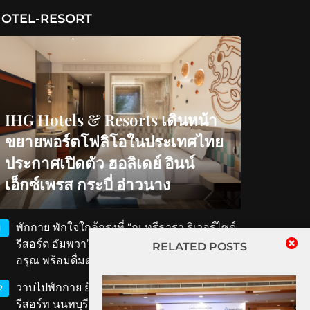
OTEL-RESORT
IHG Hotels & Resorts เดินหน้า
ขยายพอร์ตโฟลิโอในประเทศไทย
ประกาศเปิดตัว ฮอลิเดย์ อินน์
เอ็กซ์เพรส กระบี่ อ่าวนาง
พักกาย พักใจใกล้กรุงที่ “ณ ทรีธารา ริเวอร์ไซด์
1
รีสอร์ต อัมพวา” สัมผัสวิถีริมน้ำ ตักบาตรรับ
RELATED POSTS
อรุณ พร้อมดื่มด่ำเสน่ห์สมุทรสงคราม
วาบไปพักกาย ย้อนเวลาไปพักใจที่ ‘ทับขวัญ
2
รีสอร์ท นนทบุรี’ เสน่ห์เรือนไทยโบราณใกล้แค่