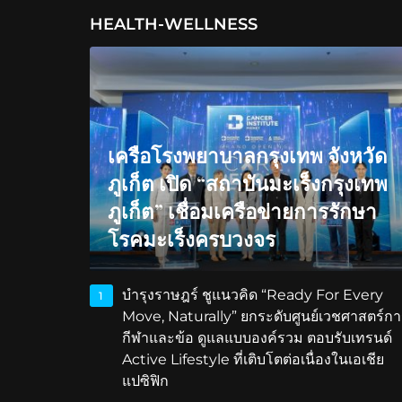
HEALTH-WELLNESS
เครือโรงพยาบาลกรุงเทพ จังหวัด
ภูเก็ต เปิด “สถาบันมะเร็งกรุงเทพ
ภูเก็ต” เชื่อมเครือข่ายการรักษา
โรคมะเร็งครบวงจร
บำรุงราษฎร์ ชูแนวคิด “Ready For Every
1
Move, Naturally” ยกระดับศูนย์เวชศาสตร์กา
กีฬาและข้อ ดูแลแบบองค์รวม ตอบรับเทรนด์
Active Lifestyle ที่เติบโตต่อเนื่องในเอเชีย
แปซิฟิก