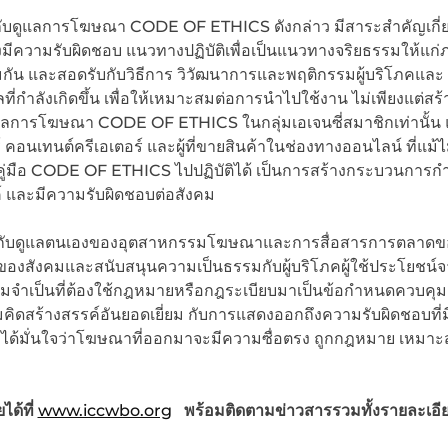
ับดูแลการโฆษณา CODE OF ETHICS ดังกล่าว มีสาระสำคัญเกี่ย
วามรับผิดชอบ แนวทางปฏิบัติเพื่อเป็นแนวทางจริยธรรมให้แก่
มกัน และสอดรับกับวิธีการ วิวัฒนาการและพฤติกรรมผู้บริโภคและ
ที่กำลังเกิดขึ้น เพื่อให้เหมาะสมต่อการนำไปใช้งาน ไม่เพียงแต่ส
ลการโฆษณา CODE OF ETHICS ในกลุ่มเอเจนซี่สมาชิกเท่านั้น แ
์ คอนเทนต์ครีเอเตอร์ และผู้ที่ขายสินค้าในช่องทางออนไลน์ ที่แม้ไม
ือ CODE OF ETHICS ไปปฏิบัติได้ เป็นการสร้างกระบวนการกำ
รค์ และมีความรับผิดชอบต่อสังคม
ารกำกับดูแลตนเองของอุตสาหกรรมโฆษณาและการสื่อสารการตลาด
ของสังคมและสนับสนุนความเป็นธรรมกับผู้บริโภคผู้ใช้ประโยชน์
ำเป็นที่ต้องใช้กฎหมายหรือกฎระเบียบมาเป็นข้อกำหนดควบคุม 
ิดสร้างสรรค์อันยอดเยี่ยม กับการแสดงออกถึงความรับผิดชอบที่ม
ิโภคได้มั่นใจว่าโฆษณาที่ออกมาจะมีความซื่อตรง ถูกกฎหมาย เหมา
ด้ที่
www.iccwbo.org
พร้อมติดตามข่าวสารรวมทั้งรายละเอียด