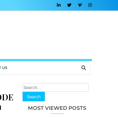
T US
ODE
Search
ล
MOST VIEWED POSTS