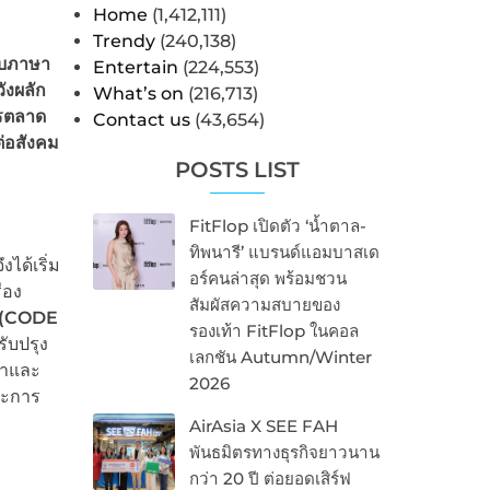
Home
(1,412,111)
Trendy
(240,138)
ับภาษา
Entertain
(224,553)
ังผลัก
What’s on
(216,713)
ารตลาด
Contact us
(43,654)
ต่อสังคม
POSTS LIST
FitFlop เปิดตัว ‘น้ำตาล-
ทิพนารี’ แบรนด์แอมบาสเด
ได้เริ่ม
อร์คนล่าสุด พร้อมชวน
่อง
สัมผัสความสบายของ
(
CODE
รองเท้า FitFlop ในคอล
ับปรุง
เลกชัน Autumn/Winter
ณาและ
2026
ละการ
AirAsia X SEE FAH
พันธมิตรทางธุรกิจยาวนาน
กว่า 20 ปี ต่อยอดเสิร์ฟ