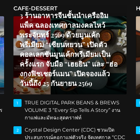
CAFE-DESSERT
H
3 ร้านอาหารจีนชั้นนำเครืออิม
แพ็ค ฉลองเทศกาลมงคลไหว้
พระจันทร์ 2569 ด้วยมูนเค้ก
พรีเมียม “เซียนหยวน” เปิดตัว
คอลเลกชันมูนเค้กพรีเมียมเป็น
ครั้งแรก จับมือ “เฮยยิน” และ “ฮ่อ
งกงฟิชเชอร์แมน” เปิดจองแล้ว
วันนี้ถึง 25 กันยายน 2569
TRUE DIGITAL PARK BEANS & BREWS
1
ร
VOLUME 3 “Every Sip Tells A Story” งาน
กาแฟและมัทฉะสุดคราฟท์
Crystal Design Center (CDC) ชวนเปิด
2
ประสบการณ์คอกาแฟตัวจริง จัดเทศกาล “CDC