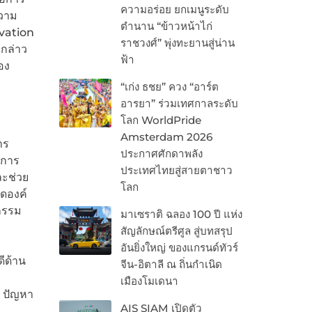
ความอร่อย ยกเมนูระดับ
ความ
ตำนาน “ข้าวหน้าไก่
vation
ราชวงศ์” พุ่งทะยานสู่น่าน
 กล่าว
ฟ้า
อง
“เก่ง ธชย” ควง “อาร์ต
อารยา” ร่วมเทศกาลระดับ
โลก WorldPride
Amsterdam 2026
าร
ประกาศศักดาพลัง
งการ
ประเทศไทยสู่สายตาชาว
ละช่วย
โลก
ดองค์
ตกรรม
มาเซราติ ฉลอง 100 ปี แห่ง
สัญลักษณ์ตรีศูล สู่บทสรุป
อันยิ่งใหญ่ ของแกรนด์ทัวร์
ดีด้าน
จีน-อิตาลี ณ ถิ่นกำเนิด
เมืองโมเดนา
น ปัญหา
AIS SIAM เปิดตัว