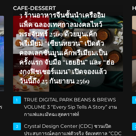
CAFE-DESSERT
H
3 ร้านอาหารจีนชั้นนำเครืออิม
แพ็ค ฉลองเทศกาลมงคลไหว้
พระจันทร์ 2569 ด้วยมูนเค้ก
พรีเมียม “เซียนหยวน” เปิดตัว
คอลเลกชันมูนเค้กพรีเมียมเป็น
ครั้งแรก จับมือ “เฮยยิน” และ “ฮ่อ
งกงฟิชเชอร์แมน” เปิดจองแล้ว
วันนี้ถึง 25 กันยายน 2569
TRUE DIGITAL PARK BEANS & BREWS
1
ร
VOLUME 3 “Every Sip Tells A Story” งาน
กาแฟและมัทฉะสุดคราฟท์
Crystal Design Center (CDC) ชวนเปิด
2
ประสบการณ์คอกาแฟตัวจริง จัดเทศกาล “CDC