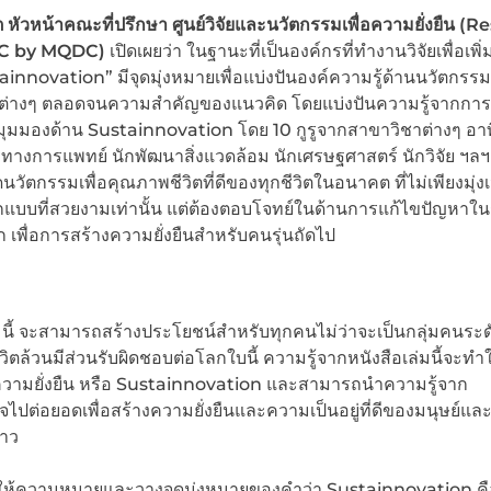
ต หัวหน้าคณะที่ปรึกษา ศูนย์วิจัยและนวัตกรรมเพื่อความยั่งยืน (
Re
SC
by MQDC
)
เปิดเผยว่า ในฐานะที่เป็นองค์กรที่ทำงานวิจัยเพื่อเพิ่
stainnovation” มีจุดมุ่งหมายเพื่อแบ่งปันองค์ความรู้ด้านนวัตกรรมเ
ิติต่างๆ ตลอดจนความสำคัญของแนวคิด โดยแบ่งปันความรู้จากการว
ดมุมมองด้าน Sustainnovation โดย 10 กูรูจากสาขาวิชาต่างๆ อาท
งการแพทย์ นักพัฒนาสิ่งแวดล้อม นักเศรษฐศาสตร์ นักวิจัย ฯลฯ เ
รรมเพื่อคุณภาพชีวิตที่ดีของทุกชีวิตในอนาคต ที่ไม่เพียงมุ่งเน
บที่สวยงามเท่านั้น แต่ต้องตอบโจทย์ในด้านการแก้ไขปัญหาใน
 เพื่อการสร้างความยั่งยืนสำหรับคนรุ่นถัดไป
่มนี้ จะสามารถสร้างประโยชน์สำหรับทุกคนไม่ว่าจะเป็นกลุ่มคนระ
ตล้วนมีส่วนรับผิดชอบต่อโลกใบนี้ ความรู้จากหนังสือเล่มนี้จะทำใ
วามยั่งยืน หรือ Sustainnovation และสามารถนำความรู้จาก
ปต่อยอดเพื่อสร้างความยั่งยืนและความเป็นอยู่ที่ดีของมนุษย์และท
าว
SC) ให้ความหมายและวางจุดมุ่งหมายของคำว่า Sustainnovation ค