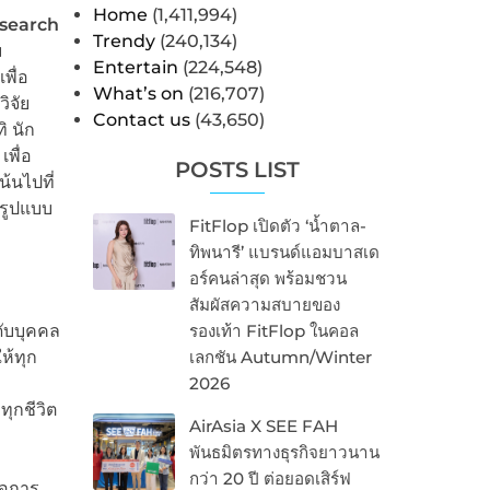
Home
(1,411,994)
search
Trendy
(240,134)
ม
Entertain
(224,548)
พื่อ
What’s on
(216,707)
ิจัย
Contact us
(43,650)
ิ นัก
พื่อ
POSTS LIST
้นไปที่
รูปแบบ
FitFlop เปิดตัว ‘น้ำตาล-
ทิพนารี’ แบรนด์แอมบาสเด
อร์คนล่าสุด พร้อมชวน
สัมผัสความสบายของ
ดับบุคคล
รองเท้า FitFlop ในคอล
ห้ทุก
เลกชัน Autumn/Winter
2026
ุกชีวิต
AirAsia X SEE FAH
พันธมิตรทางธุรกิจยาวนาน
กว่า 20 ปี ต่อยอดเสิร์ฟ
ือการ