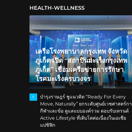
HEALTH-WELLNESS
เครือโรงพยาบาลกรุงเทพ จังหวัด
ภูเก็ต เปิด “สถาบันมะเร็งกรุงเทพ
ภูเก็ต” เชื่อมเครือข่ายการรักษา
โรคมะเร็งครบวงจร
บำรุงราษฎร์ ชูแนวคิด “Ready For Every
1
Move, Naturally” ยกระดับศูนย์เวชศาสตร์กา
กีฬาและข้อ ดูแลแบบองค์รวม ตอบรับเทรนด์
Active Lifestyle ที่เติบโตต่อเนื่องในเอเชีย
แปซิฟิก