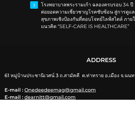
โรงพยาบาลพระรามเก้า ฉลองครบรอบ 34 ปี
2
ต่อยอดความเชี่ยวชาญโรคซับซ้อน สู่การดูแล
สุขภาพเชิงป้องกันที่ตอบโจทย์ไลฟ์สไตล์ ภายใ
แนวคิด “SELF-CARE IS HEALTHCARE”
ADDRESS
61 หมู่บ้านประชานิเวศน์ 3 ถ.สามัคคี ต.ท่าทราย อ.เมือง จ.นนท
E-mail :
Onedeedeemag@gmail.com
E-mail :
dearnitt@gmail.com
Phone
: 061-356-3556