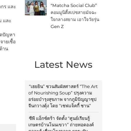
“Matcha Social Club”
ากร และ
คอมมูนิตี้สเปซสายมัจฉะ
ใจกลางสยาม เอาใจวัยรุ่น
ม และ
Gen Z
ลดปัญหา
จายเชื้อ
ด้าน
Latest News
“เฮยยิน” ชวนสัมผัสศาสตร์ “The Art
of Nourishing Soup” ปรุงความ
อร่อยบำรุงสุขภาพ จากภูมิปัญญาซุป
จีนกวางตุ้ง โดย “เชฟแจ็คกี้ ชาน”
ซีพี แอ็กซ์ตร้า จัดตั้ง “ศูนย์เรียนรู้
เกษตรบ้านโนนเขวา” ถ่ายทอดองค์