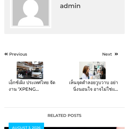
admin
Post
Previous
Next
navigation
เอ็กซ์เผิง ประเทศไทย จัด
เห็นจุดดำลอยวูบวาบ อย่า
งาน ‘XPENG
นิ่งนอนใจ อาจไม่ใช่แค่
ROADSHOW 2025’ เชิญ
สายตาพร่ามัว แพทย์เตือน
ชวนสัมผัสอนาคตแห่ง AI
ระวัง “โรควุ้นตาเสื่อม” ภัย
MOBILITY ผ่านยานยนต์
เงียบของคนวัย 50+ เสี่ยง
ไฟฟ้าอัจฉริยะ รุ่น G6 และ
จอตาฉีกขาดหลุดลอก
RELATED POSTS
X9 อย่างใกล้ชิด พร้อมข้อ
AUGUST 3, 2026
เสนอสุดพิเศษแห่งปี