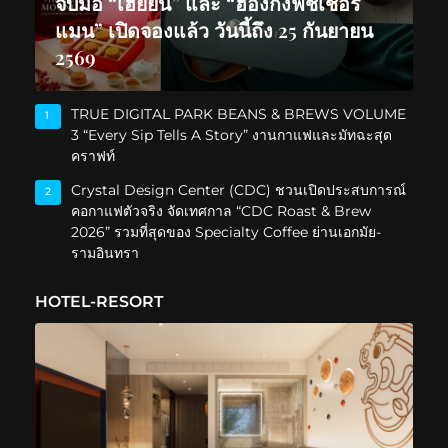
จับมือ “เฮยยิน” และ “ฮ่องกงฟิชเชอร์
แมน” เปิดจองแล้ว วันนี้ถึง 25 กันยายน
2569
TRUE DIGITAL PARK BEANS & BREWS VOLUME
1
3 “Every Sip Tells A Story” งานกาแฟและมัทฉะสุด
คราฟท์
Crystal Design Center (CDC) ชวนเปิดประสบการณ์
2
คอกาแฟตัวจริง จัดเทศกาล “CDC Roast & Brew
2026” รวมที่สุดของ Specialty Coffee ย่านเอกมัย-
รามอินทรา
HOTEL-RESORT