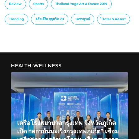
Review
Sports
Thailand Yoga Art & Dance 2019
Trending
ครัวเจ๊ง้อ สุขุมวิท 20
เพชรบูรณ์
็Hotel & Resort
HEALTH-WELLNESS
เครือโรงพยาบาลกรุงเทพ จังหวัดภูเก็ต
เปิด “สถาบันมะเร็งกรุงเทพภูเก็ต” เชื่อม