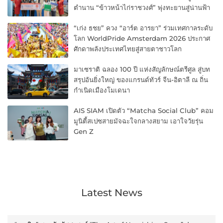
ตำนาน “ข้าวหน้าไก่ราชวงศ์” พุ่งทะยานสู่น่านฟ้า
“เก่ง ธชย” ควง “อาร์ต อารยา” ร่วมเทศกาลระดับ
โลก WorldPride Amsterdam 2026 ประกาศ
ศักดาพลังประเทศไทยสู่สายตาชาวโลก
มาเซราติ ฉลอง 100 ปี แห่งสัญลักษณ์ตรีศูล สู่บท
สรุปอันยิ่งใหญ่ ของแกรนด์ทัวร์ จีน-อิตาลี ณ ถิ่น
กำเนิดเมืองโมเดนา
AIS SIAM เปิดตัว “Matcha Social Club” คอม
มูนิตี้สเปซสายมัจฉะใจกลางสยาม เอาใจวัยรุ่น
Gen Z
Latest News