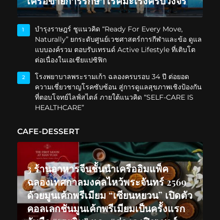
เครือข่ายการรักษาโรคมะเร็งครบวงจร
บำรุงราษฎร์ ชูแนวคิด “Ready For Every Move,
1
Naturally” ยกระดับศูนย์เวชศาสตร์การกีฬาและข้อ ดูแล
แบบองค์รวม ตอบรับเทรนด์ Active Lifestyle ที่เติบโต
ต่อเนื่องในเอเชียแปซิฟิก
โรงพยาบาลพระรามเก้า ฉลองครบรอบ 34 ปี ต่อยอด
2
ความเชี่ยวชาญโรคซับซ้อน สู่การดูแลสุขภาพเชิงป้องกัน
ที่ตอบโจทย์ไลฟ์สไตล์ ภายใต้แนวคิด “SELF-CARE IS
HEALTHCARE”
CAFE-DESSERT
3 ร้านอาหารจีนชั้นนำเครืออิมแพ็ค
ฉลองเทศกาลมงคลไหว้พระจันทร์ 2569
ด้วยมูนเค้กพรีเมียม “เซียนหยวน” เปิดตัว
คอลเลกชันมูนเค้กพรีเมียมเป็นครั้งแรก