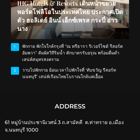
IHG Hotels & Resorts เดินหน้าขยาย
พอร์ตโฟลิโอในประเทศไทย ประกาศเปิด
ตัว ฮอลิเดย์ อินน์ เอ็กซ์เพรส กระบี่ อ่าว
นาง
พักกาย พักใจใกล้กรุงที่ “ณ ทรีธารา ริเวอร์ไซด์ รีสอร์ต
1
อัมพวา” สัมผัสวิถีริมน้ำ ตักบาตรรับอรุณ พร้อมดื่มด่ำ
เสน่ห์สมุทรสงคราม
วาบไปพักกาย ย้อนเวลาไปพักใจที่ ‘ทับขวัญ รีสอร์ท
2
นนทบุรี’ เสน่ห์เรือนไทยโบราณใกล้แค่เอื้อม
ADDRESS
61 หมู่บ้านประชานิเวศน์ 3 ถ.สามัคคี ต.ท่าทราย อ.เมือง
จ.นนทบุรี 1000