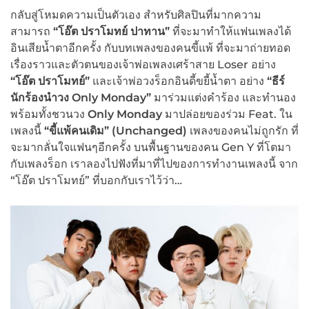
กลับสู่โหมดความเป็นตัวเอง สำหรับศิลปินที่มากความ
สามารถ
“โอ๊ต ปราโมทย์ ปาทาน”
ที่จะมาทำให้แฟนเพลงได้
อินเสียน้ำตาอีกครั้ง กับบทเพลงของคนขี้แพ้ ที่จะมาถ่ายทอด
เรื่องราวและตัวตนของเจ้าพ่อเพลงเศร้าสาย Loser อย่าง
“โอ๊ต ปราโมทย์”
และเจ้าพ่อวงร็อกอินดี้ขยี้น้ำตา อย่าง
“ธีร์
นักร้องนำวง
Only Monday”
มาร่วมแต่งคำร้อง และทำนอง
พร้อมทั้งชวนวง
Only Monday
มาปล่อยของร่วม Feat. ใน
เพลงนี้
“ขี้แพ้คนเดิม” (
Unchanged)
เพลงของคนไม่ถูกรัก ที่
จะมากลั่นใจแฟนๆอีกครั้ง บนพื้นฐานของคน Gen Y ที่โตมา
กับเพลงร็อก เราลองไปฟังที่มาที่ไปของการทำงานเพลงนี้ จาก
“โอ๊ต ปราโมทย์” ที่บอกกับเราไว้ว่า…