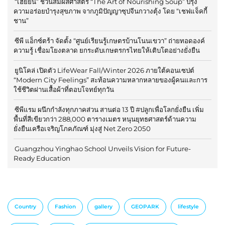
“เฮยยิน” ชวนสัมผัสศาสตร์ “The Art of Nourishing Soup” ปรุง
ความอร่อยบำรุงสุขภาพ จากภูมิปัญญาซุปจีนกวางตุ้ง โดย “เชฟแจ็คกี้
ชาน”
ซีพี แอ็กซ์ตร้า จัดตั้ง “ศูนย์เรียนรู้เกษตรบ้านโนนเขวา” ถ่ายทอดองค์
ความรู้ เชื่อมโยงตลาด ยกระดับเกษตรกรไทยให้เติบโตอย่างยั่งยืน
ยูนิโคล่ เปิดตัว LifeWear Fall/Winter 2026 ภายใต้คอนเซปต์
“Modern City Feelings” สะท้อนความหลากหลายของผู้คนและการ
ใช้ชีวิตผ่านเสื้อผ้าที่ตอบโจทย์ทุกวัน
ซีพีแรม ผนึกกำลังทุกภาคส่วน สานต่อ 13 ปี #ปลูกเพื่อโลกยั่งยืน เพิ่ม
พื้นที่สีเขียวกว่า 288,000 ตารางเมตร หนุนยุทธศาสตร์ด้านความ
ยั่งยืนเครือเจริญโภคภัณฑ์ มุ่งสู่ Net Zero 2050
Guangzhou Yinghao School Unveils Vision for Future-
Ready Education
Country
Fashion
gallery
GEOPARK
lifestyle