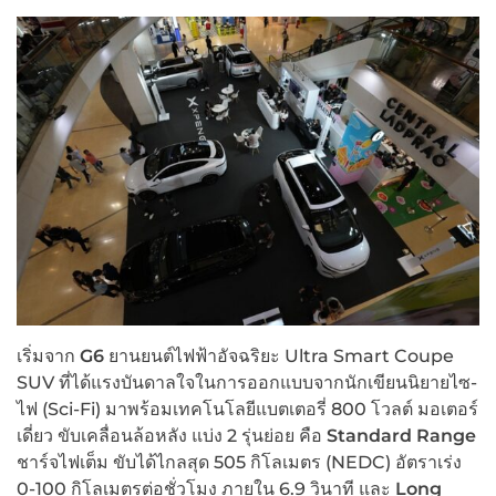
เริ่มจาก
G6
ยานยนต์ไฟฟ้าอัจฉริยะ Ultra Smart Coupe
SUV ที่ได้แรงบันดาลใจในการออกแบบจากนักเขียนนิยายไซ-
ไฟ (Sci-Fi) มาพร้อมเทคโนโลยีแบตเตอรี่ 800 โวลต์ มอเตอร์
เดี่ยว ขับเคลื่อนล้อหลัง แบ่ง 2 รุ่นย่อย คือ
Standard Range
ชาร์จไฟเต็ม ขับได้ไกลสุด 505 กิโลเมตร (NEDC) อัตราเร่ง
0-100 กิโลเมตรต่อชั่วโมง ภายใน 6.9 วินาที และ
Long