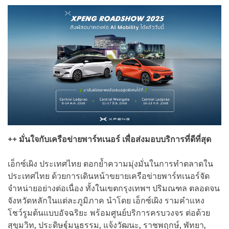
++ มั่นใจกับเครือข่ายพาร์ทเนอร์ เพื่อส่งมอบบริการที่ดีที่สุด
เอ็กซ์เผิง ประเทศไทย ตอกย้ำความมุ่งมั่นในการทำตลาดใน
ประเทศไทย ด้วยการเดินหน้าขยายเครือข่ายพาร์ทเนอร์จัด
จำหน่ายอย่างต่อเนื่อง ทั้งในเขตกรุงเทพฯ ปริมณฑล ตลอดจน
จังหวัดหลักในแต่ละภูมิภาค นำโดย เอ็กซ์เผิง รามคำแหง
โชว์รูมต้นแบบอัจฉริยะ พร้อมศูนย์บริการครบวงจร ต่อด้วย
สุขุมวิท, ประดิษฐ์มนูธรรม, แจ้งวัฒนะ, ราชพฤกษ์, พัทยา,