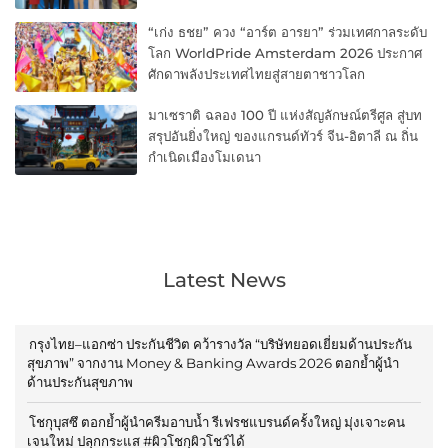
“เก่ง ธชย” ควง “อาร์ต อารยา” ร่วมเทศกาลระดับ
โลก WorldPride Amsterdam 2026 ประกาศ
ศักดาพลังประเทศไทยสู่สายตาชาวโลก
มาเซราติ ฉลอง 100 ปี แห่งสัญลักษณ์ตรีศูล สู่บท
สรุปอันยิ่งใหญ่ ของแกรนด์ทัวร์ จีน-อิตาลี ณ ถิ่น
กำเนิดเมืองโมเดนา
Latest News
กรุงไทย–แอกซ่า ประกันชีวิต คว้ารางวัล “บริษัทยอดเยี่ยมด้านประกัน
สุขภาพ” จากงาน Money & Banking Awards 2026 ตอกย้ำผู้นำ
ด้านประกันสุขภาพ
โชกุบุสซึ ตอกย้ำผู้นำครีมอาบน้ำ รีเฟรชแบรนด์ครั้งใหญ่ มุ่งเจาะคน
เจนใหม่ ปลุกกระแส #ผิวโชกุผิวโชว์ได้