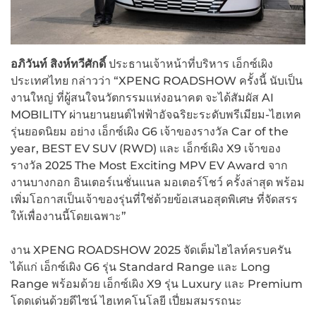
อภิวันท์ สิงห์ทวีศักดิ์
ประธานเจ้าหน้าที่บริหาร เอ็กซ์เผิง
ประเทศไทย กล่าวว่า “XPENG ROADSHOW ครั้งนี้ นับเป็น
งานใหญ่ ที่ผู้สนใจนวัตกรรมแห่งอนาคต จะได้สัมผัส AI
MOBILITY ผ่านยานยนต์ไฟฟ้าอัจฉริยะระดับพรีเมียม-ไฮเทค
รุ่นยอดนิยม อย่าง เอ็กซ์เผิง G6 เจ้าของรางวัล Car of the
year, BEST EV SUV (RWD) และ เอ็กซ์เผิง X9 เจ้าของ
รางวัล 2025 The Most Exciting MPV EV Award จาก
งานบางกอก อินเตอร์เนชั่นแนล มอเตอร์โชว์ ครั้งล่าสุด พร้อม
เพิ่มโอกาสเป็นเจ้าของรุ่นที่ใช่ด้วยข้อเสนอสุดพิเศษ ที่จัดสรร
ให้เพื่องานนี้โดยเฉพาะ”
งาน XPENG ROADSHOW 2025 จัดเต็มไฮไลท์ครบครัน
ได้แก่ เอ็กซ์เผิง G6 รุ่น Standard Range และ Long
Range พร้อมด้วย เอ็กซ์เผิง X9 รุ่น Luxury และ Premium
โดดเด่นด้วยดีไซน์ ไฮเทคโนโลยี เปี่ยมสมรรถนะ