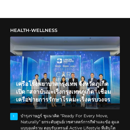
HEALTH-WELLNESS
เครือโรงพยาบาลกรุงเทพ จังหวัดภูเก็ต
เปิด “สถาบันมะเร็งกรุงเทพภูเก็ต” เชื่อม
เครือข่ายการรักษาโรคมะเร็งครบวงจร
บำรุงราษฎร์ ชูแนวคิด “Ready For Every Move,
1
Naturally” ยกระดับศูนย์เวชศาสตร์การกีฬาและข้อ ดูแล
แบบองค์รวม ตอบรับเทรนด์ Active Lifestyle ที่เติบโต