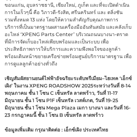
ขอนแก่น, อุบลราชธานี, เชียงใหม่, ภูเก็ต และที่จะเปิดดำเนิน
การในเร็วๆนี้ คือ วิภาวดี-รังสิต, ศรีนครินทร์ และ ตลิ่งชัน
รวมทั้งหมด 13 แห่ง โดยให้ความสำคัญกับคุณภาพการ
บริการที่เป็นมาตรฐานผสานเครื่องมืออันทันสมัย และคลังเก็บ
อะไหล่ ‘XPENG Parts Center’ บริเวณถนนบางนา-ตราด
ที่มีการจัดเก็บอะไหล่เพียบพร้อมและเป็นระบบ เพื่อ
ประสิทธิภาพการให้บริการและความพึงพอใจของลูกค้า
พร้อมเดินหน้าขยายเครือข่ายพร้อมศูนย์บริการมาตรฐาน เพื่อ
การดูแลลูกค้าอย่างทั่วถึง
เชิญสัมผัสยานยนต์ไฟฟ้าอัจฉริยะระดับพรีเมียม
–
ไฮเทค
‘
เอ็กซ์
เผิง
’
ในงาน
XPENG ROADSHOW 2025ระหว่างวันที่ 8-14
พฤษภาคม ชั้น 1 โซน C เช็นทรัล ลาดพร้าว, วันที่ 11-17
มิถุนายน ชั้น 1 โซน P1F เซ็นทรัล เวสต์เกต
, วันที่ 19-25
มิถุนายน ชั้น 1 โซน Mega Plaza เมกา บางนา
และวันที่
16-
23 กรกฎาคมนี้ ชั้น 1 โซน B เซ็นทรัล ลาดพร้าว
ข้อมูลเพิ่มเติม กรุณาติดต่อ
: เอ็กซ์เผิง ประเทศไทย