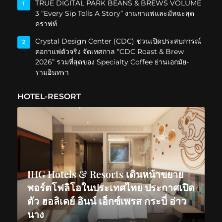
TRUE DIGITAL PARK BEANS & BREWS VOLUME
1
3 “Every Sip Tells A Story” งานกาแฟและมัทฉะสุด
คราฟท์
Crystal Design Center (CDC) ชวนเปิดประสบการณ์
2
คอกาแฟตัวจริง จัดเทศกาล “CDC Roast & Brew
2026” รวมที่สุดของ Specialty Coffee ย่านเอกมัย-
รามอินทรา
HOTEL-RESORT
IHG Hotels & Resorts เดินหน้าขยาย
พอร์ตโฟลิโอในประเทศไทย ประกาศเปิด
ตัว ฮอลิเดย์ อินน์ เอ็กซ์เพรส กระบี่ อ่าว
นาง