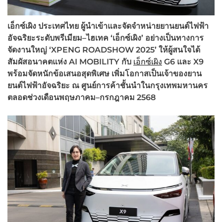
เอ็กซ์เผิง ประเทศไทย ผู้นำเข้าและจัดจำหน่ายยานยนต์ไฟฟ้า
อัจฉริยะระดับพรีเมียม
–
ไฮเทค
‘
เอ็กซ์เผิง
’
อย่างเป็นทางการ
จัดงานใหญ่
‘XPENG ROADSHOW 2025’ ให้ผู้สนใจได้
สัมผัสอนาคตแห่ง AI MOBILITY กับ
เอ็กซ์เผิง
G6 และ X9
พร้อมจัดหนักข้อเสนอสุดพิเศษ เพิ่มโอกาสเป็นเจ้าของยาน
ยนต์ไฟฟ้าอัจฉริยะ ณ ศูนย์การค้าชั้นนำในกรุงเทพมหานคร
ตลอดช่วงเดือนพฤษภาคม–กรกฎาคม 2568