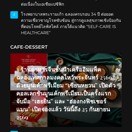
ต่อเนื่องในเอเชียแปซิฟิก
โรงพยาบาลพระรามเก้า ฉลองครบรอบ 34 ปี ต่อยอด
2
ความเชี่ยวชาญโรคซับซ้อน สู่การดูแลสุขภาพเชิงป้องกัน
ที่ตอบโจทย์ไลฟ์สไตล์ ภายใต้แนวคิด “SELF-CARE IS
HEALTHCARE”
CAFE-DESSERT
3 ร้านอาหารจีนชั้นนำเครืออิมแพ็ค
ฉลองเทศกาลมงคลไหว้พระจันทร์ 2569
ด้วยมูนเค้กพรีเมียม “เซียนหยวน” เปิดตัว
คอลเลกชันมูนเค้กพรีเมียมเป็นครั้งแรก
จับมือ “เฮยยิน” และ “ฮ่องกงฟิชเชอร์
แมน” เปิดจองแล้ว วันนี้ถึง 25 กันยายน
2569