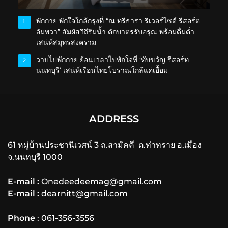
พักกาย พักใจใกล้กรุงที่ “ณ ทรีธารา ริเวอร์ไซด์ รีสอร์ต
1
อัมพวา” สัมผัสวิถีริมน้ำ ตักบาตรรับอรุณ พร้อมดื่มด่ำ
เสน่ห์สมุทรสงคราม
วาบไปพักกาย ย้อนเวลาไปพักใจที่ ‘ทับขวัญ รีสอร์ท
2
นนทบุรี’ เสน่ห์เรือนไทยโบราณใกล้แค่เอื้อม
ADDRESS
61 หมู่บ้านประชานิเวศน์ 3 ถ.สามัคคี ต.ท่าทราย อ.เมือง
จ.นนทบุรี 1000
E-mail :
Onedeedeemag@gmail.com
E-mail :
dearnitt@gmail.com
Phone
: 061-356-3556