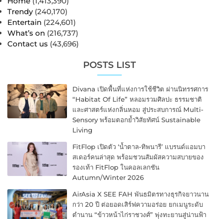
Home
(1,413,390)
Trendy
(240,170)
Entertain
(224,601)
What’s on
(216,737)
Contact us
(43,696)
POSTS LIST
Divana เปิดพื้นที่แห่งการใช้ชีวิต ผ่านนิทรรศการ
“Habitat Of Life” หลอมรวมศิลปะ ธรรมชาติ
และศาสตร์แห่งกลิ่นหอม สู่ประสบการณ์ Multi-
Sensory พร้อมตอกย้ำวิสัยทัศน์ Sustainable
Living
FitFlop เปิดตัว ‘น้ำตาล-ทิพนารี’ แบรนด์แอมบา
สเดอร์คนล่าสุด พร้อมชวนสัมผัสความสบายของ
รองเท้า FitFlop ในคอลเลกชัน
Autumn/Winter 2026
AirAsia X SEE FAH พันธมิตรทางธุรกิจยาวนาน
กว่า 20 ปี ต่อยอดเสิร์ฟความอร่อย ยกเมนูระดับ
ตำนาน “ข้าวหน้าไก่ราชวงศ์” พุ่งทะยานสู่น่านฟ้า