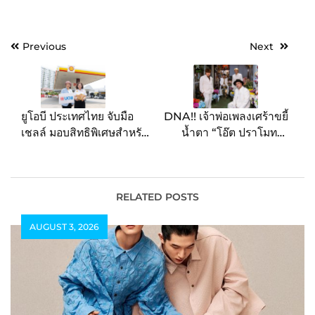
Post
Previous
Next
navigation
ยูโอบี ประเทศไทย จับมือ
DNA!! เจ้าพ่อเพลงเศร้าขยี้
เชลล์ มอบสิทธิพิเศษสำหรับ
น้ำตา “โอ๊ต ปราโมทย์”
ผู้ใช้รถ กับแคมเปญเติม
ชวน “Only Monday”
น้ำมันสุดคุ้มสำหรับผู้ถือ
ร่วมฟีทซิงเกิลใหม่ ทัชใจ
บัตรเครดิตยูโอบี
คนแพ้.. เพลง “ขี้แพ้คน
เดิม” (Unchanged)
RELATED POSTS
AUGUST 3, 2026