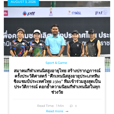
AUGUST 3, 2026
Sport & Game
สมาคมกีฬาเทนนิสสูงอายุไทย สร้างปรากฏการณ์
ครั้งประวัติศาสตร์ “ศึกเทนนิสสูงอายุประเภททีม
ชิงแชมป์ประเทศไทย 2569” ทีมเข้าร่วมสูงสุดเป็น
ประวัติการณ์ ตอกย้ำความนิยมกีฬาเทนนิสในทุก
ช่วงวัย
Read Time:
1
Min
0
Read more