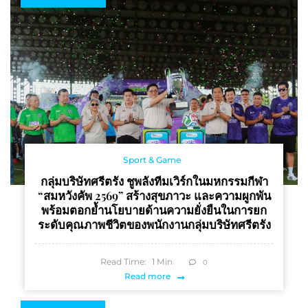
เซลล์ผิว1 ดูอ่อนเยาว์ลงถึง
5 ปีใน 4 สัปดาห์*
Sport & Game
กลุ่มบริษัทศรีตรัง ชูพลังทีมเวิร์กในมหกรรมกีฬา
“สมหวังคัพ 2569” สร้างสุขภาวะ และความผูกพัน
พร้อมตอกย้ำนโยบายด้านความยั่งยืนในการยก
ระดับคุณภาพชีวิตของพนักงานกลุ่มบริษัทศรีตรัง
Read Time:
1
Min
0
Read more