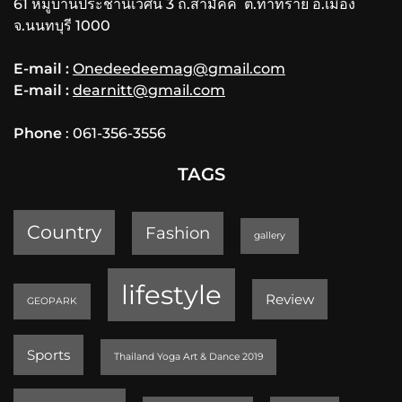
61 หมู่บ้านประชานิเวศน์ 3 ถ.สามัคคี ต.ท่าทราย อ.เมือง
จ.นนทบุรี 1000
E-mail :
Onedeedeemag@gmail.com
E-mail :
dearnitt@gmail.com
Phone
: 061-356-3556
TAGS
Country
Fashion
gallery
lifestyle
Review
GEOPARK
Sports
Thailand Yoga Art & Dance 2019