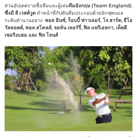
ส่วนอัปเดตรายชื่อทีมและผู้เล่น
ทีมอังกฤษ (
Team England)
ซึ่งมี ลี เวสต์วูด
ทำหน้าที่กัปตันทีมประกอบด้วยนักฟุตบอล
ระดับตำนานอย่าง
พอล อินซ์
, ร็อบบี้ ฟาวเลอร์, โจ ฮาร์ต, ธีโอ
วัลคอตต์, พอล สโคลส์, จอห์น เทอร์รี่, ฟิล แจกีเอลกา, เท็ดดี
เชอริงแฮม และ ฟิล โจนส์