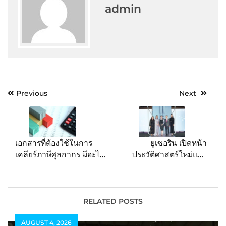
admin
Post
Previous
Next
navigation
เอกสารที่ต้องใช้ในการ
ยูเซอริน เปิดหน้า
เคลียร์ภาษีศุลกากร มีอะไร
ประวัติศาสตร์ใหม่แห่ง
บ้าง?
วงการลดเลือนริ้วรอยด้วย
“EUCERIN
EPICELLINE® SERUM”
ตัวช่วยเปิดสวิตซ์ความอ่อน
RELATED POSTS
เยาว์ให้ผิว จัดการ 10
AUGUST 4, 2026
สัญญาณแห่งวัย+ ลึกระดับ