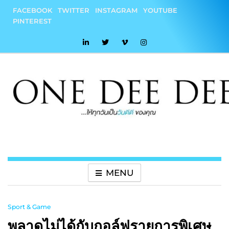
Skip
FACEBOOK
TWITTER
INSTAGRAM
YOUTUBE
to
PINTEREST
content
onedeedee
ให้ทุกวันเป็น "วันดีดี" ของคุณ
MENU
Sport & Game
พลาดไม่ได้กับกอล์ฟรายการพิเศษ