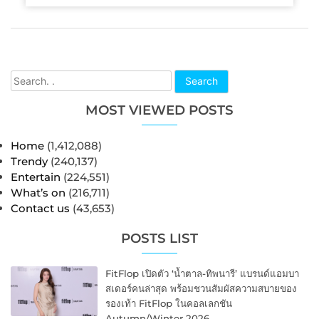
Search
MOST VIEWED POSTS
Home
(1,412,088)
Trendy
(240,137)
Entertain
(224,551)
What’s on
(216,711)
Contact us
(43,653)
POSTS LIST
FitFlop เปิดตัว ‘น้ำตาล-ทิพนารี’ แบรนด์แอมบา
สเดอร์คนล่าสุด พร้อมชวนสัมผัสความสบายของ
รองเท้า FitFlop ในคอลเลกชัน
Autumn/Winter 2026