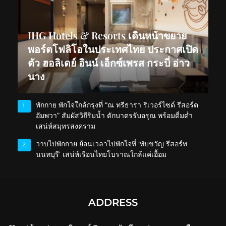
IHG Hotels & Resorts เดินหน้าขยาย
พอร์ตโฟลิโอในประเทศไทย ประกาศเปิด
ตัว ฮอลิเดย์ อินน์ เอ็กซ์เพรส กระบี่ อ่าว
นาง
พักกาย พักใจใกล้กรุงที่ “ณ ทรีธารา ริเวอร์ไซด์ รีสอร์ต
1
อัมพวา” สัมผัสวิถีริมน้ำ ตักบาตรรับอรุณ พร้อมดื่มด่ำ
เสน่ห์สมุทรสงคราม
วาบไปพักกาย ย้อนเวลาไปพักใจที่ ‘ทับขวัญ รีสอร์ท
2
นนทบุรี’ เสน่ห์เรือนไทยโบราณใกล้แค่เอื้อม
ADDRESS