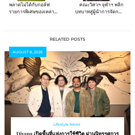
พลาดไม่ได้กับกอล์ฟ
คณะวิศวฯ จุฬาฯ พลิก
รายการพิเศษของเหล่า
บทบาทสู่ผู้นำการจัดการ
ไอคอนฟุตบอลระดับ
ด้านคาร์บอน ประกาศ
ตำนาน Reignwood
ความร่วมมือองค์กรชั้นนำ
Icons of Football 1-2
พร้อมเพิ่มกลุ่มคนทักษะสูง
มี.ค. นี้
การจัดการการ
RELATED POSTS
เปลี่ยนแปลงสภาพภูมิ
AUGUST 8, 2026
อากาศ-สิ่งแวดล้อมใน
โครงการ CHULA
LEARN-DO-SHARE
PLUS หวังแก้เกมโลกรวน!!
Lifestyle News
Divana เปิดพื้นที่แห่งการใช้ชีวิต ผ่านนิทรรศการ