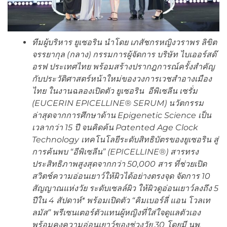
ทีมผู้บริหาร ยูเซอริน นำโดย เภสัชกรหญิงวราพร ลิขิต
จรรยากุล (กลาง) กรรมการผู้จัดการ บริษัท ไบเออร์สด๊
อรฟ ประเทศไทย พร้อมสร้างปรากฎการณ์ครั้งสำคัญ
กับประวัติศาสตร์หน้าใหม่ของวงการเวชสำอางเมือง
ไทย ในงานฉลองเปิดตัว ยูเซอริน อีพิเซลีน เซรั่ม
(
EUCERIN EPICELLINE® SERUM)
นวัตกรรม
ล่าสุดจากการศึกษาด้าน
Epigenetic Science
เป็น
เวลากว่า 15 ปี จนคิดค้น
Patented Age Clock
Technology
เทคโนโลยีระดับสิทธิบัตรของยูเซอริน สู่
การค้นพบ
“
อีพิเซลีน
” (EPICELLINE®)
สารทรง
ประสิทธิภาพสูงสุดจากกว่า 50
,
000 สาร ที่ช่วยเปิด
สวิตช์ความอ่อนเยาว์ให้ผิวได้อย่างตรงจุด จัดการ 10
สัญญาณแห่งวัย ระดับเซลล์ผิว ให้ผิวดูอ่อนเยาว์ลงถึง 5
ปีใน 4 สัปดาห์* พร้อมเปิดตัว
“
คิมเบอร์ลี่ แอน โวลเท
ลมัส
”
พรีเซนเตอร์ตัวแทนผู้หญิงที่ใส่ใจดูแลตัวเอง
พร้อมคงความอ่อนเยาว์ของช่วงวัย
30
โดยมี นพ.