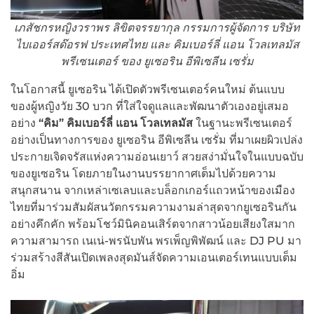
เภสัชกรหญิงวราพร ลิขิตจรรยากุล กรรมการผู้จัดการ บริษัท
ไบเออร์สด๊อรฟ ประเทศไทย และ คิมเบอร์ลี่ แอน โวลเทลมัส
พรีเซนเตอร์ ของ ยูเซอริน อีพิเซลีน เซรั่ม
ในโอกาสนี้ ยูเซอริน ได้เปิดตัวพรีเซนเตอร์คนใหม่ ต้นแบบ
ของผู้หญิงวัย 30 บวก ที่ใส่ใจดูแลและพัฒนาตัวเองอยู่เสมอ
อย่าง
“คิม” คิมเบอร์ลี่ แอน โวลเทลมัส
ในฐานะพรีเซนเตอร์
อย่างเป็นทางการของ ยูเซอริน อีพิเซลีน เซรั่ม ที่มาเผยผิวเปล่ง
ประกายเจิดจรัสแห่งความอ่อนเยาว์ สวยสง่ามั่นใจในแบบฉบับ
ของยูเซอริน โดยภายในงานบรรยากาศเต็มไปด้วยความ
สนุกสนาน จากเหล่าเซเลบและบล็อกเกอร์แถวหน้าของเมือง
ไทยที่มาร่วมสัมผัสนวัตกรรมความงามล่าสุดจากยูเซอรินกัน
อย่างคึกคัก พร้อมโชว์มินิคอนเสิร์ตจากสาวน้อยเสียงใสมาก
ความสามารถ เนเน่-พรนับพัน พรเพ็ญพิพัฒน์ และ DJ PU มา
ร่วมสร้างสีสันเปิดเพลงสุดมันส์จัดความเอนเตอร์เทนแบบเต็ม
อิ่ม