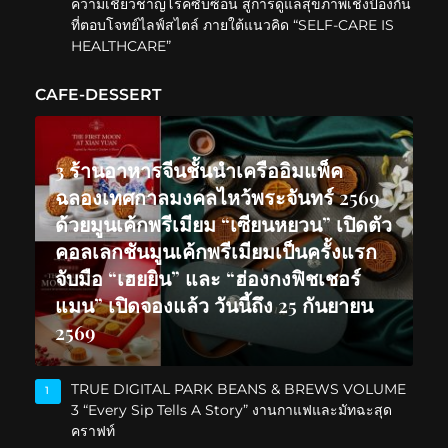
ความเชี่ยวชาญโรคซับซ้อน สู่การดูแลสุขภาพเชิงป้องกัน
ที่ตอบโจทย์ไลฟ์สไตล์ ภายใต้แนวคิด “SELF-CARE IS
HEALTHCARE”
CAFE-DESSERT
3 ร้านอาหารจีนชั้นนำเครืออิมแพ็ค
ฉลองเทศกาลมงคลไหว้พระจันทร์ 2569
ด้วยมูนเค้กพรีเมียม “เซียนหยวน” เปิดตัว
คอลเลกชันมูนเค้กพรีเมียมเป็นครั้งแรก
จับมือ “เฮยยิน” และ “ฮ่องกงฟิชเชอร์
แมน” เปิดจองแล้ว วันนี้ถึง 25 กันยายน
2569
TRUE DIGITAL PARK BEANS & BREWS VOLUME
1
3 “Every Sip Tells A Story” งานกาแฟและมัทฉะสุด
คราฟท์