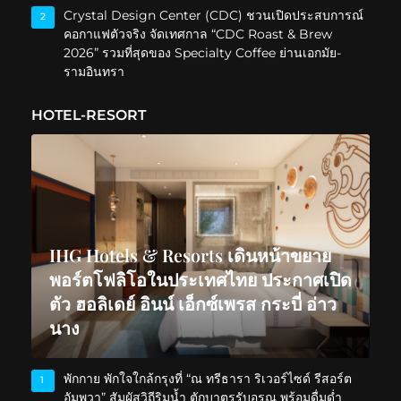
Crystal Design Center (CDC) ชวนเปิดประสบการณ์
2
คอกาแฟตัวจริง จัดเทศกาล “CDC Roast & Brew
2026” รวมที่สุดของ Specialty Coffee ย่านเอกมัย-
รามอินทรา
HOTEL-RESORT
IHG Hotels & Resorts เดินหน้าขยาย
พอร์ตโฟลิโอในประเทศไทย ประกาศเปิด
ตัว ฮอลิเดย์ อินน์ เอ็กซ์เพรส กระบี่ อ่าว
นาง
พักกาย พักใจใกล้กรุงที่ “ณ ทรีธารา ริเวอร์ไซด์ รีสอร์ต
1
อัมพวา” สัมผัสวิถีริมน้ำ ตักบาตรรับอรุณ พร้อมดื่มด่ำ