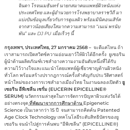
จินดา โรจนเมธินทร์ นายกสมาคมแพทย์ผิวหนังแห่ง
ประเทศไทย และผู้อำนวยการโรงพยาบาลราชวิถี มา
แบ่งปันข้อมูลเกี่ยวกับการดูแลผิว พร้อมมินิคอนเสิร์ต
จากสาวน้อยเสียงใสมากความสามารถ
“
เนเน่ พรนับ
พัน
”
และ
DJ PU
เมื่อเร็วๆ นี้
กรุงเทพฯ, ประเทศไทย,
27 มกราคม 2568
–
จะดีแค่ไหน ถ้า
เราสามารถเปิดสวิตซ์ความอ่อนเยาว์ให้ผิวได้อีกครั้ง ยูเซอริน
ผู้นำด้านผลิตภัณฑ์เวชสำอางความงามอันดับหนึ่งที่ได้รับ
ความไว้วางใจและแนะนำโดยแพทย์ผู้เชี่ยวชาญด้านผิวหนัง
ทั่วโลก พร้อมสร้างปรากฎการณ์ครั้งสำคัญกับประวัติศาสตร์
หน้าใหม่ของวงการเวชสำอางเมืองไทย ในงานฉลองเปิดตัว
ยู
เซอริน อีพิเซลีน เซรั่ม
(
EUCERIN EPICELLINE®
SERUM)
นวัตกรรมล่าสุดในการจัดการปัญหาผิวแห่งวัยได้
อย่างตรงจุด
ที่พัฒนาจากการศึกษาด้าน
Epigenetic
Science เป็นเวลากว่า 15 ปี จนสามารถคิดค้น Patented
Age Clock Technology เทคโนโลยีระดับสิทธิบัตรของยู
เซอริน จนนำไปสู่การค้นพบ “อีพิเซลีน” (EPICELLINE®)