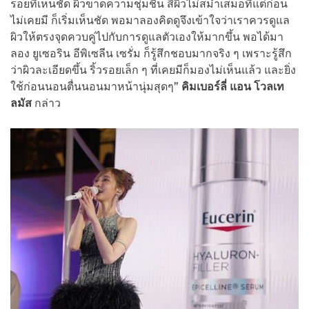
รอยที่เห็นชัด ผิวขาดความชุ่มชื้น สีผิวไม่สม่ำเสมอที่แต่ก่อน
ไม่เคยมี ก็เริ่มเห็นชัด พอมาลองคิดดูจึงเข้าใจว่าเราควรดูแล
ผิวให้ตรงจุดควบคู่ไปกับการดูแลตัวเองให้มากขึ้น พอได้มา
ลอง ยูเซอริน อีพิเซลีน เซรั่ม ก็รู้สึกชอบมากจริง ๆ เพราะรู้สึก
ว่าผิวละเอียดขึ้น ริ้วรอยเล็ก ๆ ที่เคยมีก็มองไม่เห็นแล้ว และยิ่ง
ใช้ก่อนนอนตื่นนอนมาหน้านุ่มสุดๆ”
คิมเบอร์ลี่ แอน โวลเท
ลมัส
กล่าว