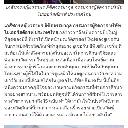
เภสัชกรหญิงวราพร ลิขิตจรรยากุล กรรมการผู้จัดการ บริษัท
ไบเออร์สด๊อรฟ ประเทศไทย
เภสัชกรหญิงวราพร ลิขิตจรรยากุล กรรมการผู้จัดการ บริษัท
ไบเออร์สด๊อรฟ ประเทศไทย
กล่าวว่า “ถือเป็นความยิ่งใหญ่
ที่สุดของปีนี้ ที่เราได้เปิดหน้าประวัติศาสตร์ใหม่ของยูเซอริน
กับการเปิดตัวผลิตภัณฑ์ล่าสุดอย่าง ยูเซอริน อีพิเซลีน เซรั่ม ที่
สะท้อนให้เห็นถึงความมุ่งมั่นของเราในการศึกษาวิจัยและ
พัฒนานวัตกรรมใหม่ๆ อย่างต่อเนื่อง เพื่อตอบโจทย์ความ
ต้องการของผู้บริโภคและยกระดับคุณภาพชีวิตให้กับทุกคน
โดยเฉพาะผู้ที่ใส่ใจในการดูแลผิวให้แลดูอ่อนกว่าวัย คงความ
เยาว์วัยแบบที่เห็นผลได้จริง ยูเซอริน อีพิเซลีน เซรั่ม นี้เป็นอีก
หนึ่งความภาคภูมิใจของเราเพราะนวัตกรรมที่ผ่านการศึกษา
มาอย่างยาวนาน พร้อมบทพิสูจน์ที่ได้รับการตีพิมพ์ในวารสาร
ทางวิชาการมากถึง 15 ฉบับ ทำให้เรามั่นใจในประสิทธิภาพ
ของผลิตภัณฑ์นี้ว่าสามารถลดเลือนริ้วรอย ช่วยเปิดสวิตซ์
ความอ่อนเยาว์ให้ผิว สามารถอวดผิวสวยได้อย่างมั่นใจ”