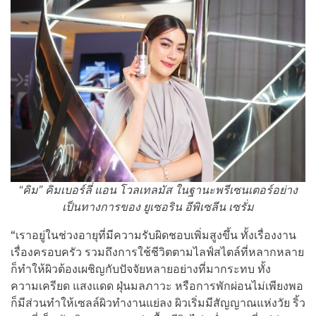
“คิม” คิมเบอร์ลี่ แอน โวลเทลมัส ในฐานะพรีเซนเตอร์อย่าง
เป็นทางการของ ยูเซอริน อีพิเซลีน เซรั่ม
“เราอยู่ในช่วงอายุที่มีความรับผิดชอบเพิ่มสูงขึ้น ทั้งเรื่องงาน
เรื่องครอบครัว รวมถึงการใช้ชีวิตตามไลฟ์สไตล์ที่หลากหลาย
ก็ทำให้ผิวต้องเผชิญกับปัจจัยหลายอย่างที่มากระทบ ทั้ง
ความเครียด แสงแดด ฝุ่นมลภาวะ หรือการพักผ่อนไม่เพียงพอ
ก็มีส่วนทำให้เซลล์ผิวทำงานแย่ลง ผิวเริ่มมีสัญญาณแห่งวัย ริ้ว