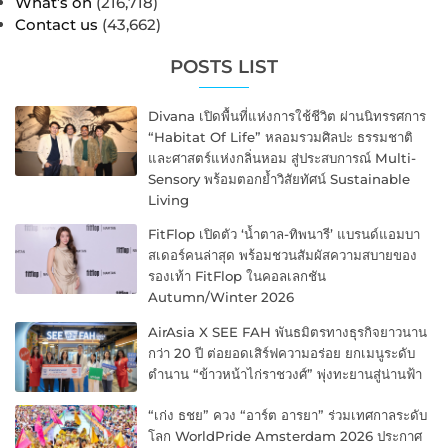
What’s on
(216,718)
Contact us
(43,662)
POSTS LIST
Divana เปิดพื้นที่แห่งการใช้ชีวิต ผ่านนิทรรศการ
“Habitat Of Life” หลอมรวมศิลปะ ธรรมชาติ
และศาสตร์แห่งกลิ่นหอม สู่ประสบการณ์ Multi-
Sensory พร้อมตอกย้ำวิสัยทัศน์ Sustainable
Living
FitFlop เปิดตัว ‘น้ำตาล-ทิพนารี’ แบรนด์แอมบา
สเดอร์คนล่าสุด พร้อมชวนสัมผัสความสบายของ
รองเท้า FitFlop ในคอลเลกชัน
Autumn/Winter 2026
AirAsia X SEE FAH พันธมิตรทางธุรกิจยาวนาน
กว่า 20 ปี ต่อยอดเสิร์ฟความอร่อย ยกเมนูระดับ
ตำนาน “ข้าวหน้าไก่ราชวงศ์” พุ่งทะยานสู่น่านฟ้า
“เก่ง ธชย” ควง “อาร์ต อารยา” ร่วมเทศกาลระดับ
โลก WorldPride Amsterdam 2026 ประกาศ