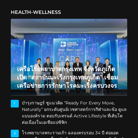
HEALTH-WELLNESS
เครือโรงพยาบาลกรุงเทพ จังหวัดภูเก็ต
เปิด “สถาบันมะเร็งกรุงเทพภูเก็ต” เชื่อม
เครือข่ายการรักษาโรคมะเร็งครบวงจร
บำรุงราษฎร์ ชูแนวคิด “Ready For Every Move,
1
Naturally” ยกระดับศูนย์เวชศาสตร์การกีฬาและข้อ ดูแล
แบบองค์รวม ตอบรับเทรนด์ Active Lifestyle ที่เติบโต
ต่อเนื่องในเอเชียแปซิฟิก
โรงพยาบาลพระรามเก้า ฉลองครบรอบ 34 ปี ต่อยอด
2