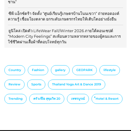
ชาน”
ซีพี แอ็กซ์ตร้า จัดตั้ง “ศูนย์เรียนรู้เกษตรบ้านโนนเขวา” ถ่ายทอดองค์
ความรู้ เชื่อมโยงตลาด ยกระดับเกษตรกรไทยให้เติบโตอย่างยั่งยืน
ยูนิโคล่ เปิดตัว LifeWear Fall/Winter 2026 ภายใต้คอนเซปต์
“Modern City Feelings” สะท้อนความหลากหลายของผู้คนและการ
ใช้ชีวิตผ่านเสื้อผ้าที่ตอบโจทย์ทุกวัน
Country
Fashion
gallery
GEOPARK
lifestyle
Review
Sports
Thailand Yoga Art & Dance 2019
Trending
ครัวเจ๊ง้อ สุขุมวิท 20
เพชรบูรณ์
็Hotel & Resort