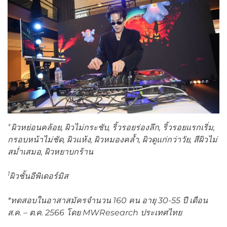
+
ผิวหย่อนคล้อย
,
ผิวไม่กระชับ
,
ริ้วรอยร่องลึก
,
ริ้วรอยแรกเริ่ม
,
กรอบหน้าไม่ชัด
,
ผิวแห้ง
,
ผิวหมองคล้ำ
,
ผิวดูแก่กว่าวัย
,
สีผิวไม่
สม่ำเสมอ
,
ผิวหยาบกร้าน
1
ผิวชั้นอีพิเดอร์มิส
*
ทดสอบในอาสาสมัครจำนวน 160 คน อายุ 30-55
ปี เดือน
ส.ค.
– ต.ค. 2566 โดย
MWResearch
ประเทศไทย