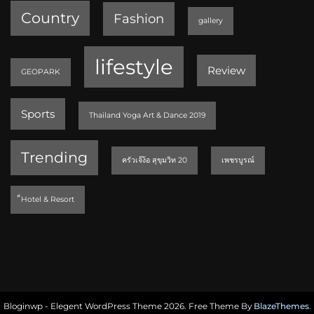
Country
Fashion
gallery
lifestyle
Review
GEOPARK
Sports
Thailand Yoga Art & Dance 2019
Trending
ครัวเจ๊ง้อ สุขุมวิท 20
เพชรบูรณ์
็Hotel & Resort
Bloginwp - Elegent WordPress Theme 2026. Free Theme By
BlazeThemes
.