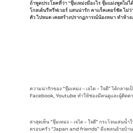
ถ้าพูดประโยคที่ว่า “จุ๊มเหม่งมีอะไร จุ๊มแม่งพูดไม่ได้”
โกลเด้นรีทรีฟเวอร์ แสนน่ารัก คาแร็คเตอร์ชัด ไม่ว
ตัว ไปหมด เคยสร้างปรากฏการณ์น้องหมา ทำห้างแตกมา
ความน่ารักของ “จุ๊มเหม่ง – เจได – ใจดี” ได้กลายเ
Facebook, Youtube ทำให้ช่องมีคนดูและผู้ติดต
ล่าสุดเห็น “จุ๊มเหม่ง – เจได – ใจดี” กระโจนเล่นน้
ครอบครัว “Japan and friends” มีแพลนย้ายบ้านใหม