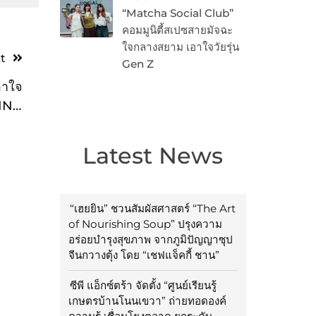
“Matcha Social Club”
คอมมูนิตี้สเปซสายมัจฉะ
ใจกลางสยาม เอาใจวัยรุ่น
t
Gen Z
อาใจ
ING
์ดัง
 1.7
Latest News
บาท!
“เฮยยิน” ชวนสัมผัสศาสตร์ “The Art
of Nourishing Soup” ปรุงความ
อร่อยบำรุงสุขภาพ จากภูมิปัญญาซุป
จีนกวางตุ้ง โดย “เชฟแจ็คกี้ ชาน”
ซีพี แอ็กซ์ตร้า จัดตั้ง “ศูนย์เรียนรู้
เกษตรบ้านโนนเขวา” ถ่ายทอดองค์