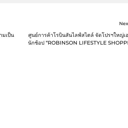
Nex
วามเป็น
ศูนย์การค้าโรบินสันไลฟ์สไตล์ จัดโปรฯใหญ่เ
นักช้อป “ROBINSON LIFESTYLE SHOPP
EXTREME” #ช้อปสุดตัว ยกขบวนสินค้าแบรนด
ลดสูงสุด 70% แจกสนั่นของรางวัลมูลค่ากว่า
ล้าน