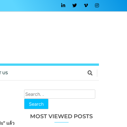
T US
Search
MOST VIEWED POSTS
s” แล้ว