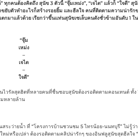
 ทุกคนต้องคิดถึง สุนัข 3 ตัวนี้ “จุ๊มเหม่ง”, “เจได” แล้วก็ “ใจดี” สุนั
่าขยับตัวทำอะไรก็สร้างรอยยิ้ม และฮีลใจ คนที่ติดตามความน่ารักข
แล้วด้วย เรียกว่าขึ้นแท่นสุนัขเซเล็บคนดังชั่วข้ามอันดับ 1 ในเ
“จุ๊ม
เหม่ง
–
เจได
–
ใจดี”
ป็นไวรัลสุดฮิตที่หลายคนที่ชื่นชอบสุนัขต้องรอติดตามคอนเทนต์ ทั้ง
ามหลายล้าน
ำในสระว่ายน้ำ ที่ “โครงการบ้านชวนชม 5 ไทรน้อย-นนทบุรี” ไม่รู้ว่า
่หรือเปล่า ต้องรอติดตามคลิปน่ารักๆ ของอินฟลูสุนัขสุดฮีลใจ “จ