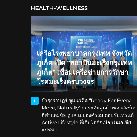
HEALTH-WELLNESS
เครือโรงพยาบาลกรุงเทพ จังหวัด
ภูเก็ต เปิด “สถาบันมะเร็งกรุงเทพ
ภูเก็ต” เชื่อมเครือข่ายการรักษา
โรคมะเร็งครบวงจร
บำรุงราษฎร์ ชูแนวคิด “Ready For Every
1
Move, Naturally” ยกระดับศูนย์เวชศาสตร์กา
กีฬาและข้อ ดูแลแบบองค์รวม ตอบรับเทรนด์
Active Lifestyle ที่เติบโตต่อเนื่องในเอเชีย
แปซิฟิก