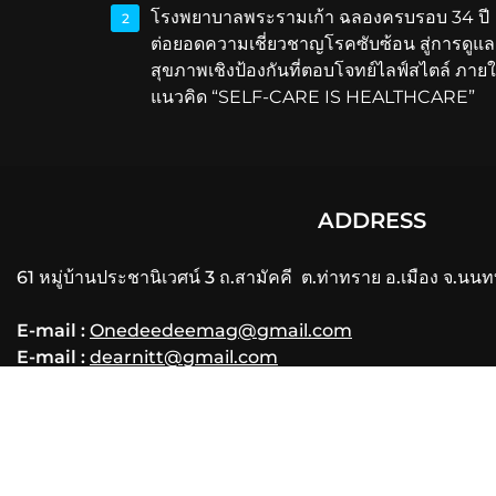
โรงพยาบาลพระรามเก้า ฉลองครบรอบ 34 ปี
2
ต่อยอดความเชี่ยวชาญโรคซับซ้อน สู่การดูแล
สุขภาพเชิงป้องกันที่ตอบโจทย์ไลฟ์สไตล์ ภายใ
แนวคิด “SELF-CARE IS HEALTHCARE”
ADDRESS
61 หมู่บ้านประชานิเวศน์ 3 ถ.สามัคคี ต.ท่าทราย อ.เมือง จ.นนท
E-mail :
Onedeedeemag@gmail.com
E-mail :
dearnitt@gmail.com
Phone
: 061-356-3556