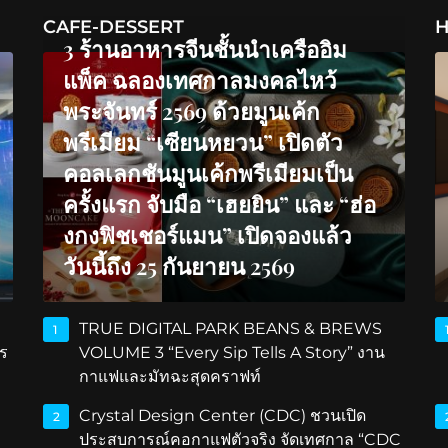
CAFE-DESSERT
H
3 ร้านอาหารจีนชั้นนำเครืออิม
แพ็ค ฉลองเทศกาลมงคลไหว้
พระจันทร์ 2569 ด้วยมูนเค้ก
พรีเมียม “เซียนหยวน” เปิดตัว
คอลเลกชันมูนเค้กพรีเมียมเป็น
ครั้งแรก จับมือ “เฮยยิน” และ “ฮ่อ
งกงฟิชเชอร์แมน” เปิดจองแล้ว
วันนี้ถึง 25 กันยายน 2569
TRUE DIGITAL PARK BEANS & BREWS
1
ร
VOLUME 3 “Every Sip Tells A Story” งาน
กาแฟและมัทฉะสุดคราฟท์
Crystal Design Center (CDC) ชวนเปิด
2
ประสบการณ์คอกาแฟตัวจริง จัดเทศกาล “CDC