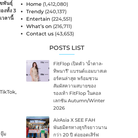
ขพันธุ์
Home
(1,412,080)
องทั้ง 3
Trendy
(240,137)
วลานี้
Entertain
(224,551)
What’s on
(216,711)
Contact us
(43,653)
POSTS LIST
FitFlop เปิดตัว ‘น้ำตาล-
ทิพนารี’ แบรนด์แอมบาสเด
อร์คนล่าสุด พร้อมชวน
สัมผัสความสบายของ
 TikTok,
รองเท้า FitFlop ในคอล
เลกชัน Autumn/Winter
2026
AirAsia X SEE FAH
พันธมิตรทางธุรกิจยาวนาน
ุ๊ม
กว่า 20 ปี ต่อยอดเสิร์ฟ