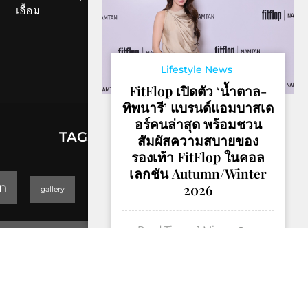
เอื้อม
Lifestyle News
FitFlop เปิดตัว ‘น้ำตาล-
ทิพนารี’ แบรนด์แอมบาสเด
อร์คนล่าสุด พร้อมชวน
TAGS
สัมผัสความสบายของ
รองเท้า FitFlop ในคอล
เลกชัน Autumn/Winter
lifestyle
n
2026
gallery
GEOPARK
Read Time:
1
Min
Trending
0
Thailand Yoga Art & Dance 2019
Read more
็Hotel & Resort