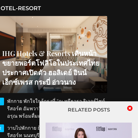
OTEL-RESORT
IHG Hotels & Resorts เดินหน้า
ขยายพอร์ตโฟลิโอในประเทศไทย
ประกาศเปิดตัว ฮอลิเดย์ อินน์
เอ็กซ์เพรส กระบี่ อ่าวนาง
พักกาย พักใจใกล้กรุงที่ “ณ ทรีธารา ริเวอร์ไซด์
1
รีสอร์ต อัมพวา” สัมผัสวิถีริมน้ำ ตักบาตรรับ
RELATED POSTS
อรุณ พร้อมดื่มด่ำเสน่ห์สมุทรสงคราม
วาบไปพักกาย ย้อนเวลาไปพักใจที่ ‘ทับขวัญ
2
รีสอร์ท นนทบุรี’ เสน่ห์เรือนไทยโบราณใกล้แค่