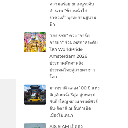
ความอร่อย ยกเมนูระดับ
ตำนาน “ข้าวหน้าไก่
ราชวงศ์” พุ่งทะยานสู่น่าน
ฟ้า
“เก่ง ธชย” ควง “อาร์ต
อารยา” ร่วมเทศกาลระดับ
โลก WorldPride
Amsterdam 2026
ประกาศศักดาพลัง
ประเทศไทยสู่สายตาชาว
โลก
มาเซราติ ฉลอง 100 ปี แห่ง
สัญลักษณ์ตรีศูล สู่บทสรุป
อันยิ่งใหญ่ ของแกรนด์ทัวร์
จีน-อิตาลี ณ ถิ่นกำเนิด
เมืองโมเดนา
AIS SIAM เปิดตัว