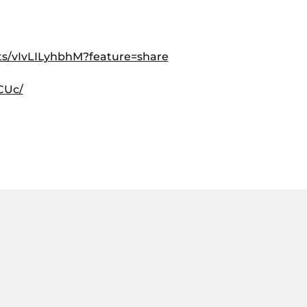
ts/vIvLILyhbhM?feature=share
tCUc/