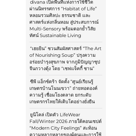
divana เปิดพื้นที่แห่งการใช้ชีวิต
ผ่านนิทรรศการ “Habitat of Life”
หลอมรวมศิลปะ ธรรมชาติ และ
ศาสตร์แห่งกลิ่นหอม สู่ประสบการณ์
Multi-Sensory พร้อมตอกย้ำวิสัย
ทัศน์ Sustainable Living
“เฮยยิน” ชวนสัมผัสศาสตร์ “The Art
of Nourishing Soup” ปรุงความ
อร่อยบำรุงสุขภาพ จากภูมิปัญญาซุป
จีนกวางตุ้ง โดย “เชฟแจ็คกี้ ชาน”
ซีพี แอ็กซ์ตร้า จัดตั้ง “ศูนย์เรียนรู้
เกษตรบ้านโนนเขวา” ถ่ายทอดองค์
ความรู้ เชื่อมโยงตลาด ยกระดับ
เกษตรกรไทยให้เติบโตอย่างยั่งยืน
ยูนิโคล่ เปิดตัว LifeWear
Fall/Winter 2026 ภายใต้คอนเซปต์
“Modern City Feelings” สะท้อน
ความหลากหลายของผู้คนและการใช้