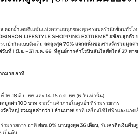
ทล
ตอกย้ำเดสติเนชั่นแห่งความสนุกของทุกครอบครัวนักช้อปทั่วไทย
OBINSON LIFESTYLE SHOPPING EXTREME” #ช้อปสุดตัว
ะเป๋ากันแบบจัดเต็ม
ลดสูงสุด
70% แจกสนั่นของรางวัลรวมมูลค่าก
วันที่
1 มิ.ย. – 31 ก.ค. 66
ที่
ศูนย์การค้าโรบินสันไลฟ์สไตล์
27 สาขา
มมากมาย
อาทิ
ี่ 16-18 มิ.ย. 66 และ 14-16 ก.ค. 66 (6 วันเท่านั้น)
สดมูลค่า
100 บาท
จากร้านค้าภายในศูนย์ฯ ที่ร่วมรายการ
บรางวัลใหญ่ รวมมูลค่ากว่า
1 ล้านบาท
! อาทิ เครื่องใช้ไฟฟ้าและแกดเ
เข้าร่วมรายการ อาทิ
ผ่อน
0% นานสูงสุด 36 เดือน
, รับ
เครดิตเงินคืนสู
%
เป็นต้น