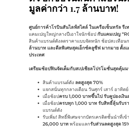
มูลค่ากว่า 1.7 ล้านบาท!
ศูนย์การค้าโรบินสันไลฟ์สไตล์ ในเครือเซ็นทรัล รีเ
แคมเปญใหญ่กลางปีเอาใจนักช้อป
กับแคมเปญ “
R
สินค้าแบรนด์ดังลดราคาแบบจัดหนัก ช้อปสะเทือนกร
ล้านบาท
และดีลพิเศษสุดเอ็กซ์คลูซีฟ มากมาย ตั้งแต่
ประเทศ
เตรียมช้อปฟินจัดเต็มกับสเปเชียลโปรโมชั่นสุดคุ้
สินค้าแบรนด์ดัง
ลดสูงสุด
70%
แจกสนั่นทุกกลางเดือน วันศุกร์ เสาร์ อาทิตย์ ท
เมื่อช้อป
ครบ
1,000 บาทขึ้นไป
รับคูปองเงิน
เมื่อช้อป
ครบทุก
1,000 บาท
รับสิทธิ์ลุ้นรั
แบรนด์ดัง
รับเพิ่ม! สิทธิ์พิเศษจากบัตรเครดิตชั้นนำที่
26,000 บาท
พร้อมแลก
รับส่วนลดสูงสุด
15