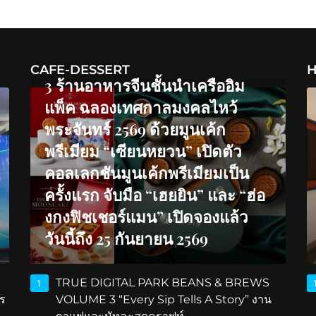
CAFE-DESSERT
H
3 ร้านอาหารจีนชั้นนำเครืออิม
แพ็ค ฉลองเทศกาลมงคลไหว้
พระจันทร์ 2569 ด้วยมูนเค้ก
พรีเมียม “เซียนหยวน” เปิดตัว
คอลเลกชันมูนเค้กพรีเมียมเป็น
ครั้งแรก จับมือ “เฮยยิน” และ “ฮ่อ
งกงฟิชเชอร์แมน” เปิดจองแล้ว
วันนี้ถึง 25 กันยายน 2569
TRUE DIGITAL PARK BEANS & BREWS
1
ร
VOLUME 3 “Every Sip Tells A Story” งาน