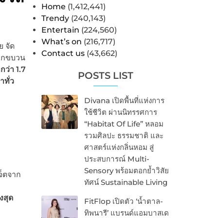
Home
(1,412,441)
Trendy
(240,143)
Entertain
(224,560)
What’s on
(216,717)
 จัด
Contact us
(43,662)
ยกขบวน
ว่า 1.7
POSTS LIST
ทั่ว
Divana เปิดพื้นที่แห่งการ
ใช้ชีวิต ผ่านนิทรรศการ
“Habitat Of Life” หลอม
รวมศิลปะ ธรรมชาติ และ
ศาสตร์แห่งกลิ่นหอม สู่
ประสบการณ์ Multi-
Sensory พร้อมตอกย้ำวิสัย
จ็ตจาก
ทัศน์ Sustainable Living
งสุด
FitFlop เปิดตัว ‘น้ำตาล-
ทิพนารี’ แบรนด์แอมบาสเด