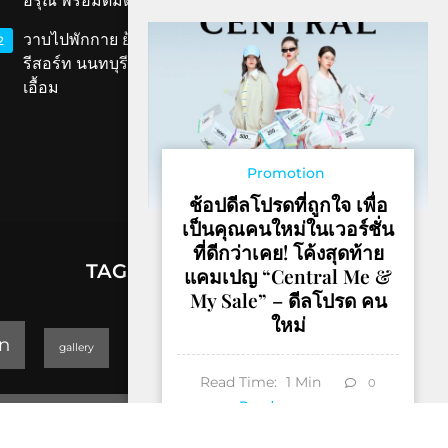
อรุณ พร้อมดื่มด่ำเสน่ห์สมุทรสงคราม
วาบไปพักกาย ย้อนเวลาไปพักใจที่ ‘ทับขวัญ
2
รีสอร์ท นนทบุรี’ เสน่ห์เรือนไทยโบราณใกล้แค่
เอื้อม
Promotion
ช้อปดีลโปรดที่ถูกใจ เพื่อ
เป็นคุณคนใหม่ในเวอร์ชั่น
ที่ดีกว่าเคย! โค้งสุดท้าย
TAGS
แคมเปญ “Central Me &
My Sale” – ดีลโปรด คน
ใหม่
lifestyle
n
gallery
GEOPARK
Read Time:
1
Min
0
Trending
Read more
Thailand Yoga Art & Dance 2019