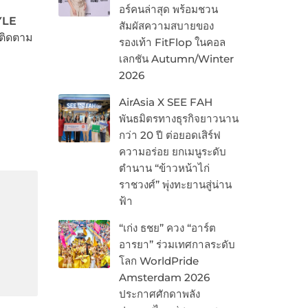
อร์คนล่าสุด พร้อมชวน
YLE
สัมผัสความสบายของ
ติดตาม
รองเท้า FitFlop ในคอล
เลกชัน Autumn/Winter
2026
AirAsia X SEE FAH
พันธมิตรทางธุรกิจยาวนาน
กว่า 20 ปี ต่อยอดเสิร์ฟ
ความอร่อย ยกเมนูระดับ
ตำนาน “ข้าวหน้าไก่
ราชวงศ์” พุ่งทะยานสู่น่าน
ฟ้า
“เก่ง ธชย” ควง “อาร์ต
อารยา” ร่วมเทศกาลระดับ
โลก WorldPride
Amsterdam 2026
ประกาศศักดาพลัง