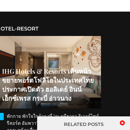
OTEL-RESORT
IHG Hotels & Resorts เดินหน้า
ขยายพอร์ตโฟลิโอในประเทศไทย
ประกาศเปิดตัว ฮอลิเดย์ อินน์
เอ็กซ์เพรส กระบี่ อ่าวนาง
พักกาย พักใจใกล้กรุงที่ “ณ ทรีธารา ริเวอร์ไซด์
1
รีสอร์ต อัมพวา” สัมผัสวิถีริมน้ำ ตักบาตรรับ
RELATED POSTS