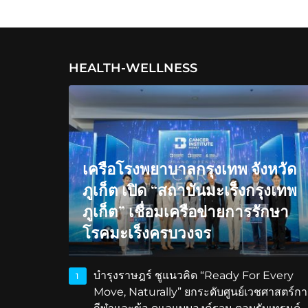
HEALTH-WELLNESS
เครือโรงพยาบาลกรุงเทพ จังหวัด
ภูเก็ต เปิด “สถาบันมะเร็งกรุงเทพ
ภูเก็ต” เชื่อมเครือข่ายการรักษา
โรคมะเร็งครบวงจร
บำรุงราษฎร์ ชูแนวคิด “Ready For Every
1
Move, Naturally” ยกระดับศูนย์เวชศาสตร์กา