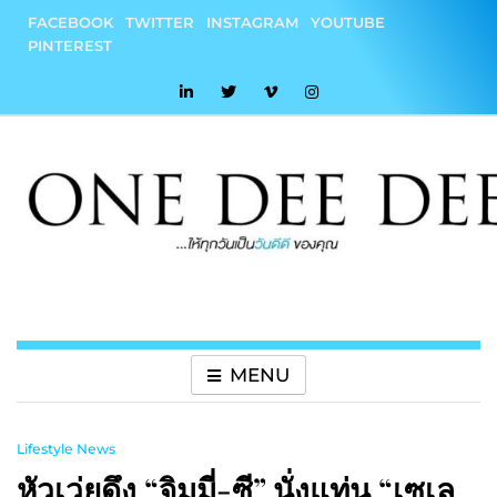
Skip
FACEBOOK
TWITTER
INSTAGRAM
YOUTUBE
to
PINTEREST
content
onedeedee
ให้ทุกวันเป็น "วันดีดี" ของคุณ
MENU
Lifestyle News
หัวเว่ยดึง “จิมมี่-ซี” นั่งแท่น “เซเล