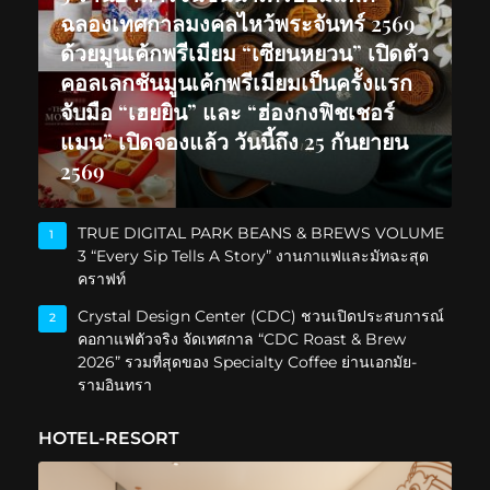
ฉลองเทศกาลมงคลไหว้พระจันทร์ 2569
ด้วยมูนเค้กพรีเมียม “เซียนหยวน” เปิดตัว
คอลเลกชันมูนเค้กพรีเมียมเป็นครั้งแรก
จับมือ “เฮยยิน” และ “ฮ่องกงฟิชเชอร์
แมน” เปิดจองแล้ว วันนี้ถึง 25 กันยายน
2569
TRUE DIGITAL PARK BEANS & BREWS VOLUME
1
3 “Every Sip Tells A Story” งานกาแฟและมัทฉะสุด
คราฟท์
Crystal Design Center (CDC) ชวนเปิดประสบการณ์
2
คอกาแฟตัวจริง จัดเทศกาล “CDC Roast & Brew
2026” รวมที่สุดของ Specialty Coffee ย่านเอกมัย-
รามอินทรา
HOTEL-RESORT