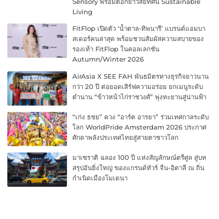
Sensory พร้อมตอกย้ำวิสัยทัศน์ Sustainable
Living
FitFlop เปิดตัว ‘น้ำตาล-ทิพนารี’ แบรนด์แอมบา
สเดอร์คนล่าสุด พร้อมชวนสัมผัสความสบายของ
รองเท้า FitFlop ในคอลเลกชัน
Autumn/Winter 2026
AirAsia X SEE FAH พันธมิตรทางธุรกิจยาวนาน
กว่า 20 ปี ต่อยอดเสิร์ฟความอร่อย ยกเมนูระดับ
ตำนาน “ข้าวหน้าไก่ราชวงศ์” พุ่งทะยานสู่น่านฟ้า
“เก่ง ธชย” ควง “อาร์ต อารยา” ร่วมเทศกาลระดับ
โลก WorldPride Amsterdam 2026 ประกาศ
ศักดาพลังประเทศไทยสู่สายตาชาวโลก
มาเซราติ ฉลอง 100 ปี แห่งสัญลักษณ์ตรีศูล สู่บท
สรุปอันยิ่งใหญ่ ของแกรนด์ทัวร์ จีน-อิตาลี ณ ถิ่น
กำเนิดเมืองโมเดนา