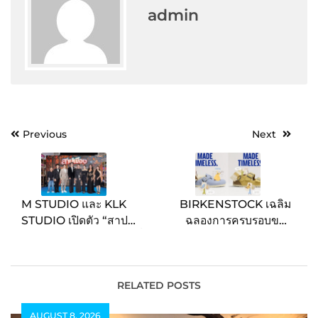
admin
Post
Previous
Next
navigation
M STUDIO และ KLK
BIRKENSTOCK เฉลิม
STUDIO​ เปิดตัว “สาป
ฉลองการครบรอบของ
เมือง” ยิ่งใหญ่! “น้ำตาล-ตี๋”
รองเท้า 3 รุ่น ดีไซน์สุดไอ
นำทีมสร้างตำนานรักบท
คอนิกด้วยคอลเลกชั่นพิเศษ
ใหม่สุดฟิน ​ทัพนักแสดง
ลิมิเต็ดเอดิชั่น ทั้ง
ม่วนจอยคับคั่ง การัน
BOSTON, LONDON
RELATED POSTS
ตีความฮาน่าฮัก พร้อมฉาย
และ MILANO
AUGUST 8, 2026