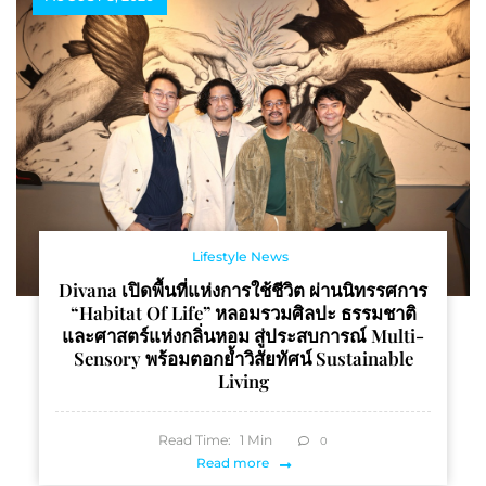
จริง 14 พ.ค. นี้
Lifestyle News
Divana เปิดพื้นที่แห่งการใช้ชีวิต ผ่านนิทรรศการ
“Habitat Of Life” หลอมรวมศิลปะ ธรรมชาติ
และศาสตร์แห่งกลิ่นหอม สู่ประสบการณ์ Multi-
Sensory พร้อมตอกย้ำวิสัยทัศน์ Sustainable
Living
Read Time:
1
Min
0
Read more