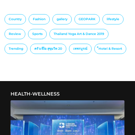
Country
Fashion
gallery
GEOPARK
lifestyle
Review
Sports
Thailand Yoga Art & Dance 2019
Trending
ครัวเจ๊ง้อ สุขุมวิท 20
เพชรบูรณ์
็Hotel & Resort
HEALTH-WELLNESS