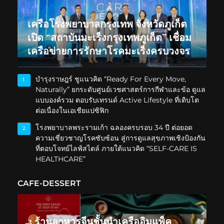
เครือโรงพยาบาลกรุงเทพ จังหวัดภูเก็ต
เปิด “สถาบันมะเร็งกรุงเทพภูเก็ต” เชื่อม
เครือข่ายการรักษาโรคมะเร็งครบวงจร
บำรุงราษฎร์ ชูแนวคิด “Ready For Every Move,
1
Naturally” ยกระดับศูนย์เวชศาสตร์การกีฬาและข้อ ดูแล
แบบองค์รวม ตอบรับเทรนด์ Active Lifestyle ที่เติบโต
ต่อเนื่องในเอเชียแปซิฟิก
โรงพยาบาลพระรามเก้า ฉลองครบรอบ 34 ปี ต่อยอด
2
ความเชี่ยวชาญโรคซับซ้อน สู่การดูแลสุขภาพเชิงป้องกัน
ที่ตอบโจทย์ไลฟ์สไตล์ ภายใต้แนวคิด “SELF-CARE IS
HEALTHCARE”
CAFE-DESSERT
3 ร้านอาหารจีนชั้นนำเครืออิมแพ็ค