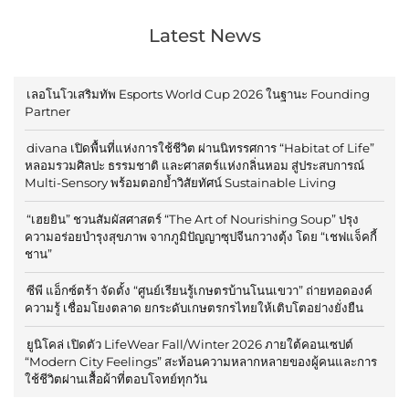
Latest News
เลอโนโวเสริมทัพ Esports World Cup 2026 ในฐานะ Founding
Partner
divana เปิดพื้นที่แห่งการใช้ชีวิต ผ่านนิทรรศการ “Habitat of Life”
หลอมรวมศิลปะ ธรรมชาติ และศาสตร์แห่งกลิ่นหอม สู่ประสบการณ์
Multi-Sensory พร้อมตอกย้ำวิสัยทัศน์ Sustainable Living
“เฮยยิน” ชวนสัมผัสศาสตร์ “The Art of Nourishing Soup” ปรุง
ความอร่อยบำรุงสุขภาพ จากภูมิปัญญาซุปจีนกวางตุ้ง โดย “เชฟแจ็คกี้
ชาน”
ซีพี แอ็กซ์ตร้า จัดตั้ง “ศูนย์เรียนรู้เกษตรบ้านโนนเขวา” ถ่ายทอดองค์
ความรู้ เชื่อมโยงตลาด ยกระดับเกษตรกรไทยให้เติบโตอย่างยั่งยืน
ยูนิโคล่ เปิดตัว LifeWear Fall/Winter 2026 ภายใต้คอนเซปต์
“Modern City Feelings” สะท้อนความหลากหลายของผู้คนและการ
ใช้ชีวิตผ่านเสื้อผ้าที่ตอบโจทย์ทุกวัน