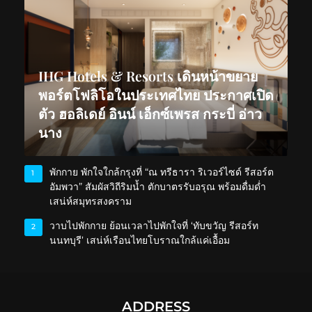
IHG Hotels & Resorts เดินหน้าขยาย
พอร์ตโฟลิโอในประเทศไทย ประกาศเปิด
ตัว ฮอลิเดย์ อินน์ เอ็กซ์เพรส กระบี่ อ่าว
นาง
พักกาย พักใจใกล้กรุงที่ “ณ ทรีธารา ริเวอร์ไซด์ รีสอร์ต
1
อัมพวา” สัมผัสวิถีริมน้ำ ตักบาตรรับอรุณ พร้อมดื่มด่ำ
เสน่ห์สมุทรสงคราม
วาบไปพักกาย ย้อนเวลาไปพักใจที่ ‘ทับขวัญ รีสอร์ท
2
นนทบุรี’ เสน่ห์เรือนไทยโบราณใกล้แค่เอื้อม
ADDRESS