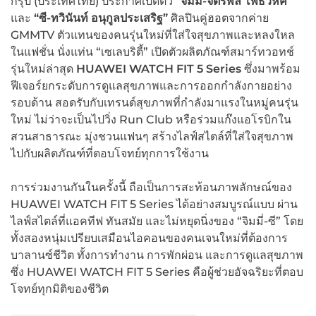
กรุ๊ป (ประเทศไทย) ประกาศเปิดตัว
“จิมมี่-จิตรพล โพธิวิหค”
และ
“ซี-ทวินันท์ อนุกูลประเสริฐ”
ศิลปินคู่ฮอตจากค่าย
GMMTV ตัวแทนของคนรุ่นใหม่ที่ใส่ใจสุขภาพและหลงใหล
ในแฟชั่น นั่งแท่น “เซเลบริตี้” เปิดตัวผลิตภัณฑ์สมาร์ทวอทช์
รุ่นใหม่ล่าสุด
HUAWEI WATCH FIT 5 Series
ซึ่งมาพร้อม
ฟีเจอร์ยกระดับการดูแลสุขภาพและการออกกำลังกายอย่าง
รอบด้าน สอดรับกับเทรนด์สุขภาพที่กำลังมาแรงในหมู่คนรุ่น
ใหม่ ไม่ว่าจะเป็นไปวิ่ง Run Club หรือร่วมแก๊งแอโรบิกใน
สวนสาธารณะ มุ่งชวนแฟนๆ สร้างไลฟ์สไตล์ที่ใส่ใจสุขภาพ
ไปกับผลิตภัณฑ์ที่ตอบโจทย์ทุกการใช้งาน
การร่วมงานกันในครั้งนี้ ถือเป็นการสะท้อนภาพลักษณ์ของ
HUAWEI WATCH FIT 5 Series ได้อย่างสมบูรณ์แบบ ผ่าน
ไลฟ์สไตล์ที่แอคทีฟ ทันสมัย และไม่หยุดนิ่งของ “จิมมี่-ซี” โดย
ทั้งสองหนุ่มเปรียบเสมือนไอคอนของคนเจนใหม่ที่ต้องการ
บาลานซ์ชีวิต ทั้งการทำงาน การพักผ่อน และการดูแลสุขภาพ
ซึ่ง HUAWEI WATCH FIT 5 Series คือผู้ช่วยอัจฉริยะที่ตอบ
โจทย์ทุกมิติของชีวิต