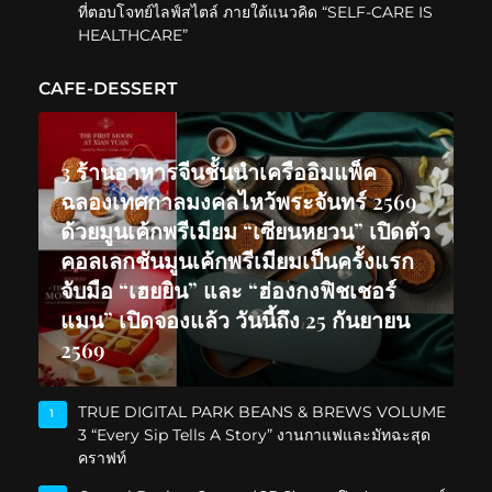
ที่ตอบโจทย์ไลฟ์สไตล์ ภายใต้แนวคิด “SELF-CARE IS
HEALTHCARE”
CAFE-DESSERT
3 ร้านอาหารจีนชั้นนำเครืออิมแพ็ค
ฉลองเทศกาลมงคลไหว้พระจันทร์ 2569
ด้วยมูนเค้กพรีเมียม “เซียนหยวน” เปิดตัว
คอลเลกชันมูนเค้กพรีเมียมเป็นครั้งแรก
จับมือ “เฮยยิน” และ “ฮ่องกงฟิชเชอร์
แมน” เปิดจองแล้ว วันนี้ถึง 25 กันยายน
2569
TRUE DIGITAL PARK BEANS & BREWS VOLUME
1
3 “Every Sip Tells A Story” งานกาแฟและมัทฉะสุด
คราฟท์