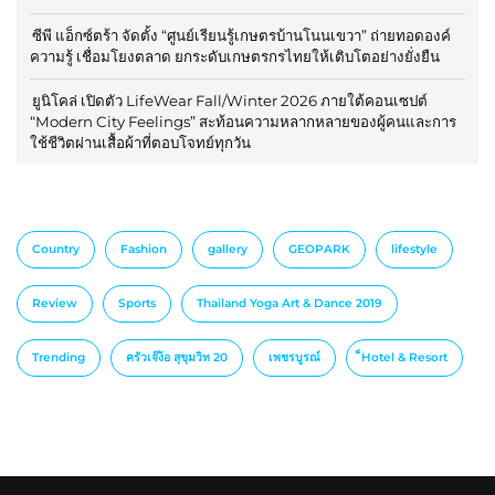
ซีพี แอ็กซ์ตร้า จัดตั้ง “ศูนย์เรียนรู้เกษตรบ้านโนนเขวา” ถ่ายทอดองค์
ความรู้ เชื่อมโยงตลาด ยกระดับเกษตรกรไทยให้เติบโตอย่างยั่งยืน
ยูนิโคล่ เปิดตัว LifeWear Fall/Winter 2026 ภายใต้คอนเซปต์
“Modern City Feelings” สะท้อนความหลากหลายของผู้คนและการ
ใช้ชีวิตผ่านเสื้อผ้าที่ตอบโจทย์ทุกวัน
Country
Fashion
gallery
GEOPARK
lifestyle
Review
Sports
Thailand Yoga Art & Dance 2019
Trending
ครัวเจ๊ง้อ สุขุมวิท 20
เพชรบูรณ์
็Hotel & Resort