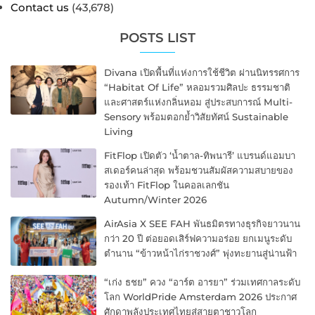
Contact us
(43,678)
POSTS LIST
Divana เปิดพื้นที่แห่งการใช้ชีวิต ผ่านนิทรรศการ
“Habitat Of Life” หลอมรวมศิลปะ ธรรมชาติ
และศาสตร์แห่งกลิ่นหอม สู่ประสบการณ์ Multi-
Sensory พร้อมตอกย้ำวิสัยทัศน์ Sustainable
Living
FitFlop เปิดตัว ‘น้ำตาล-ทิพนารี’ แบรนด์แอมบา
สเดอร์คนล่าสุด พร้อมชวนสัมผัสความสบายของ
รองเท้า FitFlop ในคอลเลกชัน
Autumn/Winter 2026
AirAsia X SEE FAH พันธมิตรทางธุรกิจยาวนาน
กว่า 20 ปี ต่อยอดเสิร์ฟความอร่อย ยกเมนูระดับ
ตำนาน “ข้าวหน้าไก่ราชวงศ์” พุ่งทะยานสู่น่านฟ้า
“เก่ง ธชย” ควง “อาร์ต อารยา” ร่วมเทศกาลระดับ
โลก WorldPride Amsterdam 2026 ประกาศ
ศักดาพลังประเทศไทยสู่สายตาชาวโลก