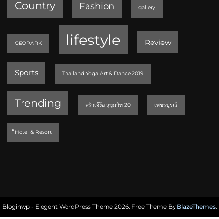
Country
Fashion
gallery
lifestyle
Review
GEOPARK
Sports
Thailand Yoga Art & Dance 2019
Trending
ครัวเจ๊ง้อ สุขุมวิท 20
เพชรบูรณ์
็Hotel & Resort
Bloginwp - Elegent WordPress Theme 2026. Free Theme By
BlazeThemes
.