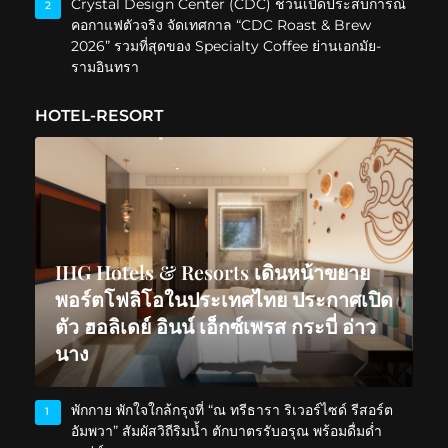
Crystal Design Center (CDC) ชวนเปิดประสบการณ์
2
คอกาแฟตัวจริง จัดเทศกาล “CDC Roast & Brew
2026” รวมที่สุดของ Specialty Coffee ย่านเอกมัย-
รามอินทรา
HOTEL-RESORT
IHG Hotels & Resorts เดินหน้าขยาย
พอร์ตโฟลิโอในประเทศไทย ประกาศเปิด
ตัว ฮอลิเดย์ อินน์ เอ็กซ์เพรส กระบี่ อ่าว
นาง
พักกาย พักใจใกล้กรุงที่ “ณ ทรีธารา ริเวอร์ไซด์ รีสอร์ต
1
อัมพวา” สัมผัสวิถีริมน้ำ ตักบาตรรับอรุณ พร้อมดื่มด่ำ