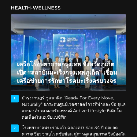
HEALTH-WELLNESS
เครือโรงพยาบาลกรุงเทพ จังหวัดภูเก็ต
เปิด “สถาบันมะเร็งกรุงเทพภูเก็ต” เชื่อม
เครือข่ายการรักษาโรคมะเร็งครบวงจร
บำรุงราษฎร์ ชูแนวคิด “Ready For Every Move,
1
Naturally” ยกระดับศูนย์เวชศาสตร์การกีฬาและข้อ ดูแล
แบบองค์รวม ตอบรับเทรนด์ Active Lifestyle ที่เติบโต
ต่อเนื่องในเอเชียแปซิฟิก
โรงพยาบาลพระรามเก้า ฉลองครบรอบ 34 ปี ต่อยอด
2
ความเชี่ยวชาญโรคซับซ้อน สู่การดูแลสุขภาพเชิงป้องกัน