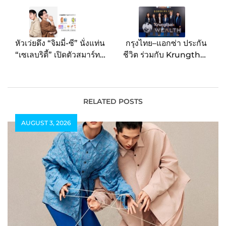
navigation
หัวเว่ยดึง “จิมมี่-ซี” นั่งแท่น
กรุงไทย–แอกซ่า ประกัน
“เซเลบริตี้” เปิดตัวสมาร์ท
ชีวิต ร่วมกับ Krungthai
วอทช์ใหม่ HUAWEI
WEALTH จัดงาน
WATCH FIT 5 Series ดัน
Borderless Legacy เปิด
เทรนด์สุขภาพ สอดรับไลฟ์
มิติใหม่ของการส่งต่อมรดก
สไตล์คนรุ่นใหม่
ก้าวออกจากกรอบสู่ความ
RELATED POSTS
มั่งคั่งไร้พรมแดน
AUGUST 3, 2026