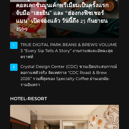
คอลเลกชันมูนเค้กพรีเมียมเป็นครั้งแรก
จับมือ “เฮยยิน” และ “ฮ่องกงฟิชเชอร์
แมน” เปิดจองแล้ว วันนี้ถึง 25 กันยายน
2569
TRUE DIGITAL PARK BEANS & BREWS VOLUME
1
3 “Every Sip Tells A Story” งานกาแฟและมัทฉะสุด
คราฟท์
Crystal Design Center (CDC) ชวนเปิดประสบการณ์
2
คอกาแฟตัวจริง จัดเทศกาล “CDC Roast & Brew
2026” รวมที่สุดของ Specialty Coffee ย่านเอกมัย-
รามอินทรา
HOTEL-RESORT