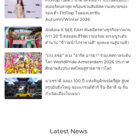
FitFlop เปิดตัว ‘น้ำตาล-ทิพนารี’ แบรนด์แอมบา
สเดอร์คนล่าสุด พร้อมชวนสัมผัสความสบายของ
รองเท้า FitFlop ในคอลเลกชัน
Autumn/Winter 2026
AirAsia X SEE FAH พันธมิตรทางธุรกิจยาวนาน
กว่า 20 ปี ต่อยอดเสิร์ฟความอร่อย ยกเมนูระดับ
ตำนาน “ข้าวหน้าไก่ราชวงศ์” พุ่งทะยานสู่น่านฟ้า
“เก่ง ธชย” ควง “อาร์ต อารยา” ร่วมเทศกาลระดับ
โลก WorldPride Amsterdam 2026 ประกาศ
ศักดาพลังประเทศไทยสู่สายตาชาวโลก
มาเซราติ ฉลอง 100 ปี แห่งสัญลักษณ์ตรีศูล สู่บท
สรุปอันยิ่งใหญ่ ของแกรนด์ทัวร์ จีน-อิตาลี ณ ถิ่น
กำเนิดเมืองโมเดนา
Latest News