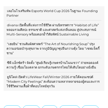
เลอโนโวเสริมทัพ Esports World Cup 2026 ในฐานะ Founding
Partner
divana เปิดพื้นที่แห่งการใช้ชีวิต ผ่านนิทรรศการ “Habitat of Life”
หลอมรวมศิลปะ ธรรมชาติ และศาสตร์แห่งกลิ่นหอม สู่ประสบการณ์
Multi-Sensory พร้อมตอกย้ำวิสัยทัศน์ Sustainable Living
“เฮยยิน” ชวนสัมผัสศาสตร์ “The Art of Nourishing Soup” ปรุง
ความอร่อยบำรุงสุขภาพ จากภูมิปัญญาซุปจีนกวางตุ้ง โดย “เชฟแจ็คกี้
ชาน”
ซีพี แอ็กซ์ตร้า จัดตั้ง “ศูนย์เรียนรู้เกษตรบ้านโนนเขวา” ถ่ายทอดองค์
ความรู้ เชื่อมโยงตลาด ยกระดับเกษตรกรไทยให้เติบโตอย่างยั่งยืน
ยูนิโคล่ เปิดตัว LifeWear Fall/Winter 2026 ภายใต้คอนเซปต์
“Modern City Feelings” สะท้อนความหลากหลายของผู้คนและการ
ใช้ชีวิตผ่านเสื้อผ้าที่ตอบโจทย์ทุกวัน