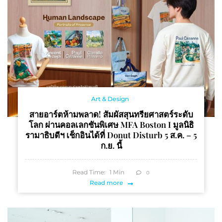
Art & Design
สายอาร์ตห้ามพลาด! สัมผัสสุนทรียศาสตร์ระดับ
โลก ผ่านคอลเลกชันพิเศษ MFA Boston I มูลนิธิ
รามาธิบดีฯ เช็กอินได้ที่ Donut Disturb 5 ส.ค. – 5
ก.ย. นี้
Read Time:
1
Min
0
Read more