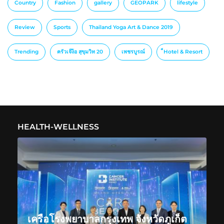
Country
Fashion
gallery
GEOPARK
lifestyle
Review
Sports
Thailand Yoga Art & Dance 2019
Trending
ครัวเจ๊ง้อ สุขุมวิท 20
เพชรบูรณ์
็Hotel & Resort
HEALTH-WELLNESS
เครือโรงพยาบาลกรุงเทพ จังหวัดภูเก็ต