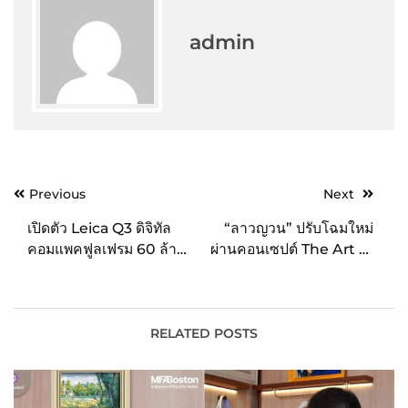
admin
Post
Previous
Next
navigation
เปิดตัว Leica Q3 ดิจิทัล
“ลาวญวน” ปรับโฉมใหม่
คอมแพคฟูลเฟรม 60 ล้าน
ผ่านคอนเซปต์ The Art of
พิกเซล เลนส์ไวแสงสุดล้ำ
Mixing เสน่ห์วิถีการกิน
ชมภาพถ่ายจาก “บิ๊ง-ภาพ
แบบอาหารอินโดจีน ที่ผสม
ฟ้า” Leica Ambassador
ผสานวัฒนธรรม ไทย-ลาว-
Thailand คนล่าสุด
เวียดนาม ในแบบฉบับ
RELATED POSTS
นครพนมแท้ๆ