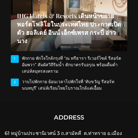
IHG Hotels & Resorts เดินหน้าขยาย
พอร์ตโฟลิโอในประเทศไทย ประกาศเปิด
ตัว ฮอลิเดย์ อินน์ เอ็กซ์เพรส กระบี่ อ่าว
นาง
พักกาย พักใจใกล้กรุงที่ “ณ ทรีธารา ริเวอร์ไซด์ รีสอร์ต
1
อัมพวา” สัมผัสวิถีริมน้ำ ตักบาตรรับอรุณ พร้อมดื่มด่ำ
เสน่ห์สมุทรสงคราม
วาบไปพักกาย ย้อนเวลาไปพักใจที่ ‘ทับขวัญ รีสอร์ท
2
นนทบุรี’ เสน่ห์เรือนไทยโบราณใกล้แค่เอื้อม
ADDRESS
61 หมู่บ้านประชานิเวศน์ 3 ถ.สามัคคี ต.ท่าทราย อ.เมือง