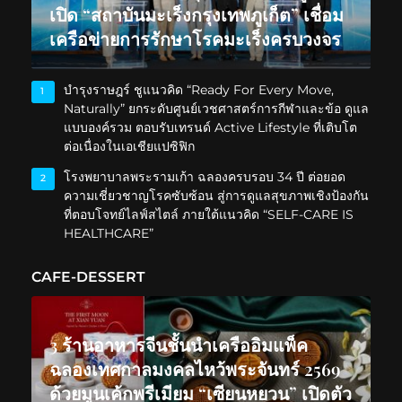
เปิด “สถาบันมะเร็งกรุงเทพภูเก็ต” เชื่อม
เครือข่ายการรักษาโรคมะเร็งครบวงจร
บำรุงราษฎร์ ชูแนวคิด “Ready For Every Move,
1
Naturally” ยกระดับศูนย์เวชศาสตร์การกีฬาและข้อ ดูแล
แบบองค์รวม ตอบรับเทรนด์ Active Lifestyle ที่เติบโต
ต่อเนื่องในเอเชียแปซิฟิก
โรงพยาบาลพระรามเก้า ฉลองครบรอบ 34 ปี ต่อยอด
2
ความเชี่ยวชาญโรคซับซ้อน สู่การดูแลสุขภาพเชิงป้องกัน
ที่ตอบโจทย์ไลฟ์สไตล์ ภายใต้แนวคิด “SELF-CARE IS
HEALTHCARE”
CAFE-DESSERT
3 ร้านอาหารจีนชั้นนำเครืออิมแพ็ค
ฉลองเทศกาลมงคลไหว้พระจันทร์ 2569
ด้วยมูนเค้กพรีเมียม “เซียนหยวน” เปิดตัว