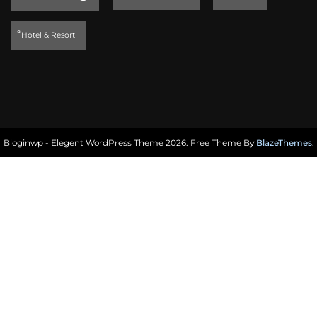
็Hotel & Resort
Bloginwp - Elegent WordPress Theme 2026. Free Theme By
BlazeThemes
.