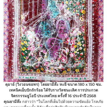
ดุอาอ์ (วิงวอนขอพร) โดยยามีล๊ะ หะยี ขนาด 180 x 150 ซม.
เทคนิคเย็บปักถักร้อย ได้รับรางวัลชนะเลิศ การประกวด
จิตรกรรมยูโอบี ประเทศไทย ครั้งที่ 16 ประจำปี 2568
คุณยามีล๊ะ
กล่าวว่า “ในโลกที่เต็มไปด้วยความขัดแย้ง โรคภัย