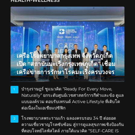
HEALTH-WELLNESS
เครือโรงพยาบาลกรุงเทพ จังหวัดภูเก็ต
เปิด “สถาบันมะเร็งกรุงเทพภูเก็ต” เชื่อม
เครือข่ายการรักษาโรคมะเร็งครบวงจร
บำรุงราษฎร์ ชูแนวคิด “Ready For Every Move,
1
Naturally” ยกระดับศูนย์เวชศาสตร์การกีฬาและข้อ ดูแล
แบบองค์รวม ตอบรับเทรนด์ Active Lifestyle ที่เติบโต
ต่อเนื่องในเอเชียแปซิฟิก
โรงพยาบาลพระรามเก้า ฉลองครบรอบ 34 ปี ต่อยอด
2
ความเชี่ยวชาญโรคซับซ้อน สู่การดูแลสุขภาพเชิงป้องกัน
ที่ตอบโจทย์ไลฟ์สไตล์ ภายใต้แนวคิด “SELF-CARE IS