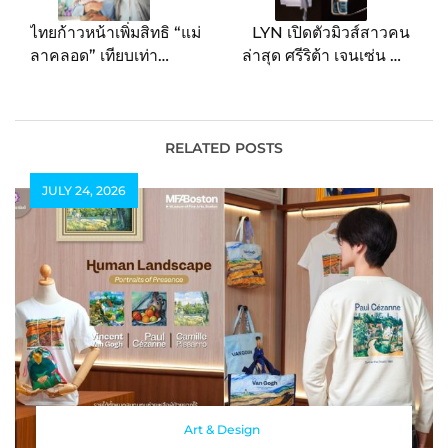
ไทยก้าวหน้าเพิ่มสิทธิ “แม่
LYN เปิดตัวมิวส์สาวคน
ลาคลอด” เทียบเท่า
ล่าสุด ศรีริต้า เจนเซ่น กับ
โปรตุเกส-บราซิล มูลนิธิ
แคมเปญสุดพิเศษ Forever
ศูนย์นมแม่ฯ ชู “นมแม่ 6
Sririta ถ่ายทอดเสน่ห์ตัว
เดือน” ยกระดับศักยภาพทุน
ตนให้เปล่งประกายอย่างไร้
มนุษย์
ขีดจำกัด
RELATED POSTS
JULY 24, 2026
Art & Design