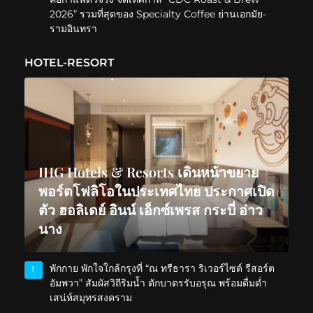
2026” รวมที่สุดของ Specialty Coffee ย่านเอกมัย-
รามอินทรา
HOTEL-RESORT
IHG Hotels & Resorts เดินหน้าขยาย
พอร์ตโฟลิโอในประเทศไทย ประกาศเปิด
ตัว ฮอลิเดย์ อินน์ เอ็กซ์เพรส กระบี่ อ่าว
นาง
พักกาย พักใจใกล้กรุงที่ “ณ ทรีธารา ริเวอร์ไซด์ รีสอร์ต
1
อัมพวา” สัมผัสวิถีริมน้ำ ตักบาตรรับอรุณ พร้อมดื่มด่ำ
เสน่ห์สมุทรสงคราม