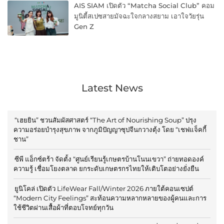
AIS SIAM เปิดตัว “Matcha Social Club” คอม
มูนิตี้สเปซสายมัจฉะใจกลางสยาม เอาใจวัยรุ่น
Gen Z
Latest News
“เฮยยิน” ชวนสัมผัสศาสตร์ “The Art of Nourishing Soup” ปรุง
ความอร่อยบำรุงสุขภาพ จากภูมิปัญญาซุปจีนกวางตุ้ง โดย “เชฟแจ็คกี้
ชาน”
ซีพี แอ็กซ์ตร้า จัดตั้ง “ศูนย์เรียนรู้เกษตรบ้านโนนเขวา” ถ่ายทอดองค์
ความรู้ เชื่อมโยงตลาด ยกระดับเกษตรกรไทยให้เติบโตอย่างยั่งยืน
ยูนิโคล่ เปิดตัว LifeWear Fall/Winter 2026 ภายใต้คอนเซปต์
“Modern City Feelings” สะท้อนความหลากหลายของผู้คนและการ
ใช้ชีวิตผ่านเสื้อผ้าที่ตอบโจทย์ทุกวัน