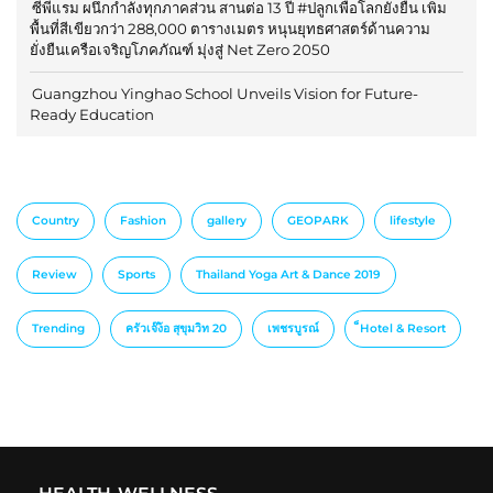
ซีพีแรม ผนึกกำลังทุกภาคส่วน สานต่อ 13 ปี #ปลูกเพื่อโลกยั่งยืน เพิ่ม
พื้นที่สีเขียวกว่า 288,000 ตารางเมตร หนุนยุทธศาสตร์ด้านความ
ยั่งยืนเครือเจริญโภคภัณฑ์ มุ่งสู่ Net Zero 2050
Guangzhou Yinghao School Unveils Vision for Future-
Ready Education
Country
Fashion
gallery
GEOPARK
lifestyle
Review
Sports
Thailand Yoga Art & Dance 2019
Trending
ครัวเจ๊ง้อ สุขุมวิท 20
เพชรบูรณ์
็Hotel & Resort