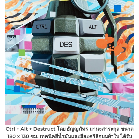
Ctrl + Alt + Destruct โดย ธัญญภัทร มานะสาระกุล ขนาด
180 x 130 ซม. เทคนิคสีน้ำมันและสีอะคริลิกบนผ้าใบ ได้รับ