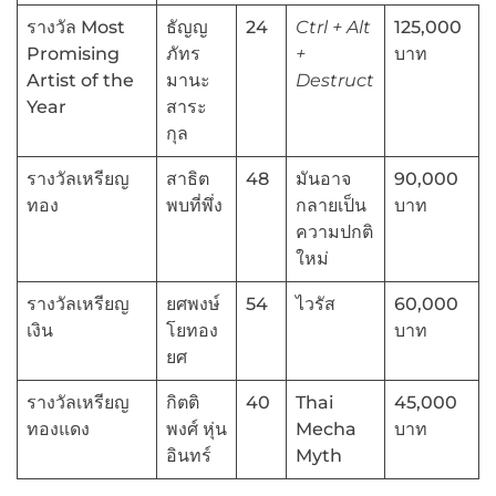
รางวัล Most
ธัญญ
24
Ctrl + Alt
125,000
Promising
ภัทร
+
บาท
Artist of the
มานะ
Destruct
Year
สาระ
กุล
รางวัลเหรียญ
สาธิต
48
มันอาจ
90,000
ทอง
พบที่พึ่ง
กลายเป็น
บาท
ความปกติ
ใหม่
รางวัลเหรียญ
ยศพงษ์
54
ไวรัส
60,000
เงิน
โยทอง
บาท
ยศ
รางวัลเหรียญ
กิตติ
40
Thai
45,000
ทองแดง
พงศ์ หุ่น
Mecha
บาท
อินทร์
Myth