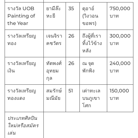
รางวัล UOB
ยามีล๊ะ
35
ดุอาอ์
750,000
Painting of
หะยี
(วิงวอน
บาท
the Year
ขอพร)
รางวัลเหรียญ
เจนจิรา
26
ถึงผู้ที่เรา
300,000
ทอง
คชวัตร
ทิ้งไว้ข้าง
บาท
หลัง
รางวัลเหรียญ
ทัตพงศ์
26
ณ จุด
240,000
เงิน
อุทยม
พักพิง
บาท
กุล
รางวัลเหรียญ
สมรักษ์
51
เต่าทะเล
150,000
ทองแดง
มณีมัย
บนภูเขา
บาท
โศก
ประเภทศิลปิน
ใหม่หรือสมัคร
เล่น