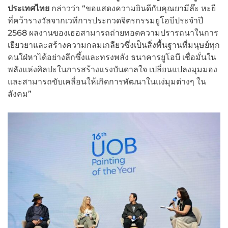
ประเทศไทย
กล่าวว่า “ขอแสดงความยินดีกับคุณยามีล๊ะ หะยี
ที่คว้ารางวัลจากเวทีการประกวดจิตรกรรมยูโอบีประจำปี
2568 ผลงานของเธอสามารถถ่ายทอดความปรารถนาในการ
เยียวยาและสร้างความกลมเกลียวซึ่งเป็นสิ่งพื้นฐานที่มนุษย์ทุก
คนใฝ่หาได้อย่างลึกซึ้งและทรงพลัง ธนาคารยูโอบี เชื่อมั่นใน
พลังแห่งศิลปะในการสร้างแรงบันดาลใจ เปลี่ยนแปลงมุมมอง
และสามารถขับเคลื่อนให้เกิดการพัฒนาในแง่มุมต่างๆ ใน
สังคม”