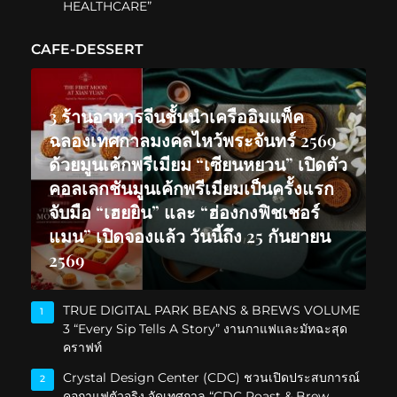
HEALTHCARE”
CAFE-DESSERT
3 ร้านอาหารจีนชั้นนำเครืออิมแพ็ค
ฉลองเทศกาลมงคลไหว้พระจันทร์ 2569
ด้วยมูนเค้กพรีเมียม “เซียนหยวน” เปิดตัว
คอลเลกชันมูนเค้กพรีเมียมเป็นครั้งแรก
จับมือ “เฮยยิน” และ “ฮ่องกงฟิชเชอร์
แมน” เปิดจองแล้ว วันนี้ถึง 25 กันยายน
2569
TRUE DIGITAL PARK BEANS & BREWS VOLUME
1
3 “Every Sip Tells A Story” งานกาแฟและมัทฉะสุด
คราฟท์
Crystal Design Center (CDC) ชวนเปิดประสบการณ์
2
คอกาแฟตัวจริง จัดเทศกาล “CDC Roast & Brew