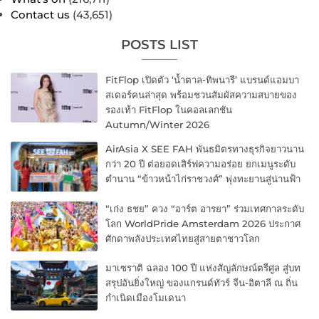
Contact us
(43,651)
POSTS LIST
FitFlop เปิดตัว ‘น้ำตาล-ทิพนารี’ แบรนด์แอมบา
สเดอร์คนล่าสุด พร้อมชวนสัมผัสความสบายของ
รองเท้า FitFlop ในคอลเลกชัน
Autumn/Winter 2026
AirAsia X SEE FAH พันธมิตรทางธุรกิจยาวนาน
กว่า 20 ปี ต่อยอดเสิร์ฟความอร่อย ยกเมนูระดับ
ตำนาน “ข้าวหน้าไก่ราชวงศ์” พุ่งทะยานสู่น่านฟ้า
“เก่ง ธชย” ควง “อาร์ต อารยา” ร่วมเทศกาลระดับ
โลก WorldPride Amsterdam 2026 ประกาศ
ศักดาพลังประเทศไทยสู่สายตาชาวโลก
มาเซราติ ฉลอง 100 ปี แห่งสัญลักษณ์ตรีศูล สู่บท
สรุปอันยิ่งใหญ่ ของแกรนด์ทัวร์ จีน-อิตาลี ณ ถิ่น
กำเนิดเมืองโมเดนา