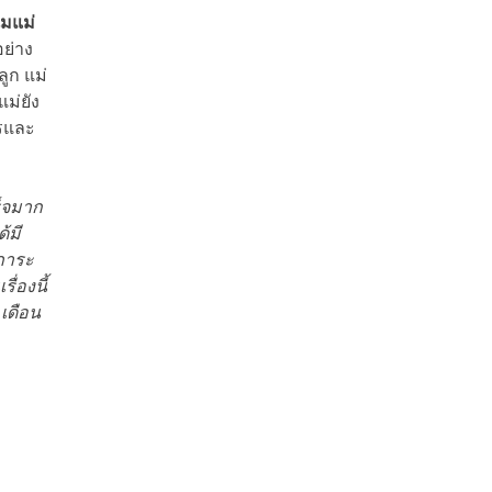
มแม่
อย่าง
ูก แม่
ม่ยัง
ารและ
็จมาก
้มี
บภาระ
ื่องนี้
เดือน