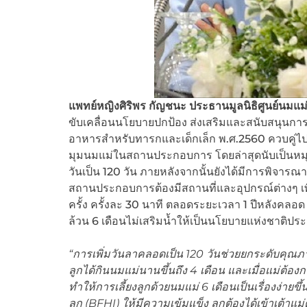
แพทย์หญิงศิริพร กัญชนะ ประธานมูลนิธิศูนย์นมแ
ขับเคลื่อนนโยบายปกป้อง ส่งเสริมและสนับสนุนการเ
อาหารสำหรับทารกและเด็กเล็ก พ.ศ.2560 ควบคู่ไ
มุมนมแม่ในสถานประกอบการ โดยล่าสุดนับเป็นหมุดห
วันเป็น 120 วัน ภายหลังจากนั้นยังได้มีการพิจารณ
สถานประกอบการต้องมีสถานที่และอุปกรณ์ต่างๆ เพื่
ครั้ง ครั้งละ 30 นาที ตลอดระยะเวลา 1 ปีหลังคลอด ส
ล้วน 6 เดือนไม่เสริมน้ำให้เป็นนโยบายแห่งชาติประ
“การเพิ่มวันลาคลอดเป็น
120 วันช่วยยกระดับคุณภา
ลูกได้กินนมแม่นานขึ้นถึง 4 เดือน และเมื่อแม่ต้อง
ทำให้การเลี้ยงลูกด้วยนมแม่ 6 เดือนเป็นเรื่องง่ายขึ
ลูก (BFHI) ให้มีความเข้มแข็ง ลูกต้องได้เข้าเต้าแ