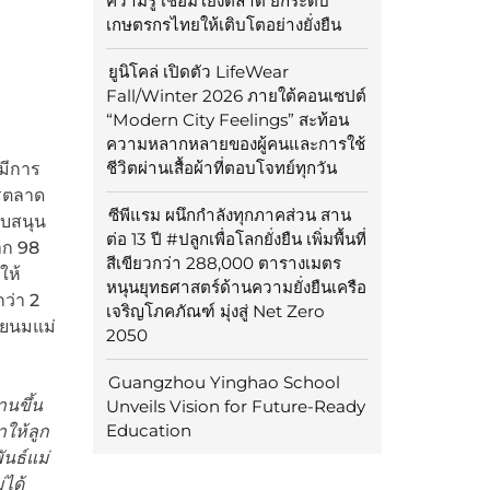
ความรู้ เชื่อมโยงตลาด ยกระดับ
เกษตรกรไทยให้เติบโตอย่างยั่งยืน
ยูนิโคล่ เปิดตัว LifeWear
Fall/Winter 2026 ภายใต้คอนเซปต์
“Modern City Feelings” สะท้อน
ความหลากหลายของผู้คนและการใช้
ชีวิตผ่านเสื้อผ้าที่ตอบโจทย์ทุกวัน
้มีการ
ารตลาด
ซีพีแรม ผนึกกำลังทุกภาคส่วน สาน
ับสนุน
ต่อ 13 ปี #ปลูกเพื่อโลกยั่งยืน เพิ่มพื้นที่
าก 98
สีเขียวกว่า 288,000 ตารางเมตร
ให้
หนุนยุทธศาสตร์ด้านความยั่งยืนเครือ
ว่า 2
เจริญโภคภัณฑ์ มุ่งสู่ Net Zero
้วยนมแม่
2050
Guangzhou Yinghao School
านขึ้น
Unveils Vision for Future-Ready
Education
าให้ลูก
ันธ์แม่
่ได้