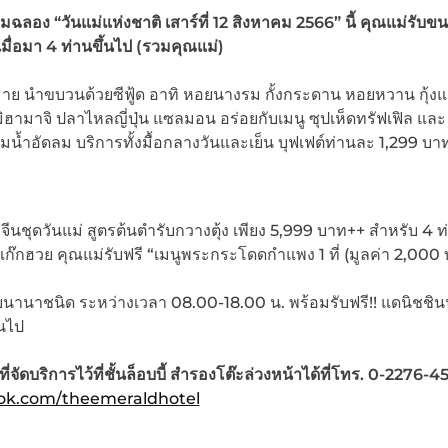
วมฉลอง
“วันแม่แห่งชาติ
เสาร์ที่
12
สิงหาคม
2566
”
นี้
คุณแม่รับขน
 เมื่อมา 4 ท่านขึ้นไป (รวมคุณแม่)
มากมาย นำขบวนด้วยซีฟู้ด อาทิ หอยนางรม กั้งกระดาน หอยหวาน กุ้งแ
ิฮามาจิ ปลาไหลญี่ปุ่น แซลมอน อร่อยกับเมนู ซุปเห็ดทรัฟเฟิล และ
ื่มน้ำอัดลม บริการทั้งมื้อกลางวันและเย็น บุฟเฟต์ท่านละ 1,299 บา
ชุดวันแม่ สูตรต้นตำรับกวางตุ้ง เพียง 5,999 บาท++ สำหรับ 4 ท
เก๊กฮวย คุณแม่รับฟรี “เมนูพระกระโดดกำแพง 1 ที่ (มูลค่า 2,000
บนานาชนิด ระหว่างเวลา 08.00-18.00 น. พร้อมรับฟรี!! แดนิชช
ึ้นไป
ี่จัดบริการไว้ที่ชั้นล็อบบี้ สำรองโต๊ะล่วงหน้าได้ที่โทร. 0-2276-
k.com/theemeraldhotel