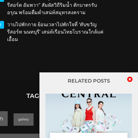
รีสอร์ต อัมพวา” สัมผัสวิถีริมน้ำ ตักบาตรรับ
อรุณ พร้อมดื่มด่ำเสน่ห์สมุทรสงคราม
วาบไปพักกาย ย้อนเวลาไปพักใจที่ ‘ทับขวัญ
2
รีสอร์ท นนทบุรี’ เสน่ห์เรือนไทยโบราณใกล้แค่
เอื้อม
RELATED POSTS
TAGS
lifestyle
n
gallery
GEOPARK