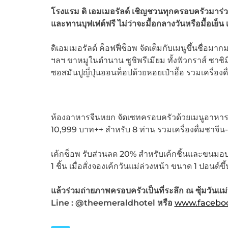
โรงแรม
ดิ
เอมเมอรัลด์
เชิญชวนทุกครอบครัวมาร่
และทานบุฟเฟต์ฟรี
ไม่ว่าจะมื้อกลางว
ันหรือมื้อเย็น
ดิเอมเมอรัลด์ ค็อฟฟี่ช็อพ จัดเต็มกับเมนูขึ้นชื่อ
ฯลฯ ขาหมูในตำนาน ซูชิพรีเมียม ทั้งฟัวกราส์ ซาชิม
ซอสมันปูญี่ปุ่นออนท็อปด้วยหอยเป๋าฮื้อ รวมเครื่องด
ห้องอาหารจีนหยก จัดเซทครอบครัวด้วยเมนูอาหารจีน
10,999 บาท++ สำหรับ 8 ท่าน รวมเครื่องดื่มชาจีน-
เค้กช็อพ รับส่วนลด 20% สำหรับเค้กชิ้นและขนมอ
1 ชิ้น เมื่อสั่งจองเค้กวันแม่ล่วงหน้า ขนาด 1 ปอนด์ข
แล้วร่วมถ่ายภาพครอบครัวเป็นที่ระลึก ณ ซุ้มวันแม่ท
Line : @theemeraldhotel
หรือ
www.faceboo