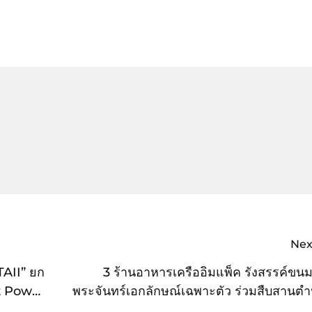
Nex
AII” ยก
3 ร้านอาหารเครืออิมแพ็ค รังสรรค์ขนม
ft Power
พระจันทร์เอกลักษณ์เฉพาะตัว ร่วมสืบสานต
โบราณ ตั้งแต่วันนี้ – 29 กันยายน 