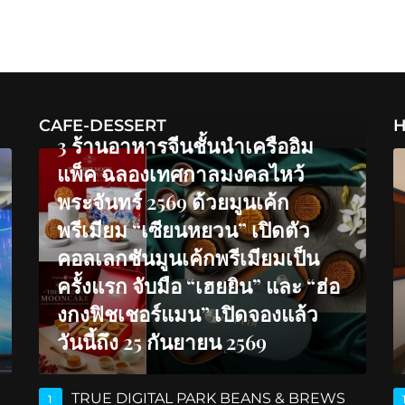
CAFE-DESSERT
H
3 ร้านอาหารจีนชั้นนำเครืออิม
แพ็ค ฉลองเทศกาลมงคลไหว้
พระจันทร์ 2569 ด้วยมูนเค้ก
พรีเมียม “เซียนหยวน” เปิดตัว
คอลเลกชันมูนเค้กพรีเมียมเป็น
ครั้งแรก จับมือ “เฮยยิน” และ “ฮ่อ
งกงฟิชเชอร์แมน” เปิดจองแล้ว
วันนี้ถึง 25 กันยายน 2569
TRUE DIGITAL PARK BEANS & BREWS
1