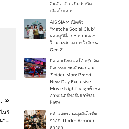
จีน-อิตาลี ณ ถิ่นกำเนิด
เมืองโมเดนา
AIS SIAM เปิดตัว
“Matcha Social Club”
คอมมูนิตี้สเปซสายมัจฉะ
ใจกลางสยาม เอาใจวัยรุ่น
Gen Z
มิลเลนเนียม ออโต้ กรุ๊ป จัด
กิจกรรมแทนคำขอบคุณ
‘Spider-Man: Brand
New Day Exclusive
Movie Night’ พาลูกค้าชม
ภาพยนตร์ฟอร์มยักษ์รอบ
t
พิเศษ
ไหว้
พลังแห่งความมุ่งมั่นไร้ขีด
ำนาน
จำกัด! Under Armour
คว้าตัว
ศกนี้