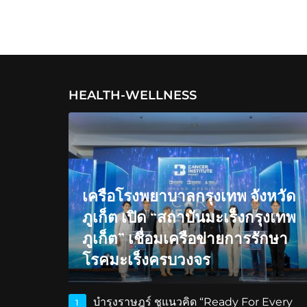
HEALTH-WELLNESS
เครือโรงพยาบาลกรุงเทพ จังหวัด
ภูเก็ต เปิด “สถาบันมะเร็งกรุงเทพ
ภูเก็ต” เชื่อมเครือข่ายการรักษา
โรคมะเร็งครบวงจร
บำรุงราษฎร์ ชูแนวคิด “Ready For Every
1