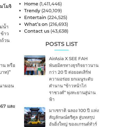
Home
(1,411,446)
มโมจิ
Trendy
(240,109)
Entertain
(224,525)
What’s on
(216,693)
ม่น้ำ
Contact us
(43,638)
 ข้าว
ทถ้วน
POSTS LIST
AirAsia X SEE FAH
่าน หรือ
พันธมิตรทางธุรกิจยาวนาน
 บาท)”
กว่า 20 ปี ต่อยอดเสิร์ฟ
ความอร่อย ยกเมนูระดับ
ินนามอน
ตำนาน “ข้าวหน้าไก่
ราชวงศ์” พุ่งทะยานสู่น่าน
ฟ้า
4567 และ
มาเซราติ ฉลอง 100 ปี แห่ง
สัญลักษณ์ตรีศูล สู่บทสรุป
อันยิ่งใหญ่ ของแกรนด์ทัวร์