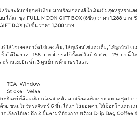
้พระจันทร์สุดพรีเมี่ยม มาพร้อมกล่องสีน้ำเงินเข้มสุดหรูหราแสด
บ ได้แก่ ชุด FULL MOON GIFT BOX (6ชิ้น) ราคา 1,288 บาท ซึ่
FT BOX (6) ชิ้น ราคา 1,388 บาท
 ไส้โซเผคัสตาร์ดไข่แดงเค็ม, ไส้ทุเรียนไข่แดงเค็ม, ไส้ลูกบัวไข่แ
นได้ใน ราคา 168 บาท สั่งจองได้ตั้งแต่วันที่ 4 ส.ค. – 29 ก.ย.นี้ โ
านเฮยยิน ชั้น 3 ศูนย์การค้าเกษรวิลเลจ
TCA_Window
Sticker_Velaa
ระจันทร์ที่มีเอกลักษณ์เฉพาะตัว มาพร้อมแพ็กเกจสวยงามชุด Li
ขนมไหว้พระจันทร์ 6 ชิ้น ได้แก่ ไส้มอคค่า, ไส้ช็อกโกแลต แ
ามารถเลือกได้เอง อีก 2 ชิ้นตามที่ต้องการ พร้อม Drip Bag Coffee