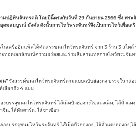
ตามปฎิทินจันทรคติ โดยปีนี้ตรงกับวันที่ 29 กันยายน 2566 ซึ่ง พระจ
สมบูรณ์ มั่งคั่ง ดังนั้นการไหว้พระจันทร์จึงเป็นการไหว้เพื่อเส
นเครืออิมแพ็คได้คัดสรรขนมไหว้พระจันทร์ จาก 3 ร้าน 3 สไตล์ ที่
่อถ่ายทอดเอกลักษณ์ความอร่อยและร่วมสืบสานเทศกาลไหว้พระจันทร
แมน”
รังสรรค์ขนมไหว้พระจันทร์ตามแบบฉบับฮ่องกง บรรจุในกล่อ
ห้เลือกถึง 4 แบบ
องบรรจุขนมไหว้พระจันทร์ ไส้เม็ดบัวฮ่องกงไข่แดงเค็ม, ไส้ถั่วแดง
จีน, ไส้คัสตาร์ด, ไส้ชาเขียว
่องบรรจุขนมไหว้พระจันทร์ ไส้เม็ดบัวฮ่องกง, ไส้ถั่วแดงฮ่องกง,ไส้