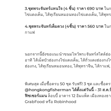
3.ชุดพระจันทร์แทนใจ (4 ชิ้น) ราคา 690 บาท
ในก
ไข่แดงเค็ม, ไส้ทุเรียนหมอนทองไข่แดงเค็ม, ไส้พุทร
4.ชุดพระจันทร์เต็มดวง (4ชิ้น) ราคา 560 บาท
ในกล
กาแฟ
นอกจากนี้ยังขอแนะนำขนมไหว้พระจันทร์สไตล์ฮ่องก
อาทิ ไส้เม็ดบัวฮ่องกงไข่แดงเค็ม, ไส้ถั่วแดงฮ่องกงไ
ฮ่องกง, ไส้ทุเรียนหมอนทอง, ไส้พุทราจีน, ไส้กาแฟ, 
พิเศษสุด เมื่อซื้อครบ 50 ชุด รับฟรี! 3 ชุด และซื้อครบ
@hongkongfisherman ได้ตั้งแต่วันนี้ – 31 ส.ค.นี้ รั
ฟิชเชอร์แมน
ล็อบบี้ อาคาร 12 อิมแพ็ค เมืองทองธา
GrabFood
หรือ Robinhood