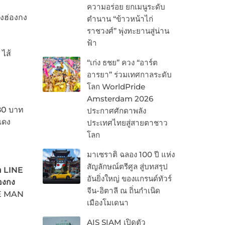
ความอร่อย ยกเมนูระดับ
ดงฮ่องกง
ตำนาน “ข้าวหน้าไก่
ราชวงศ์” พุ่งทะยานสู่น่าน
ฟ้า
 ไส้
“เก่ง ธชย” ควง “อาร์ต
อารยา” ร่วมเทศกาลระดับ
โลก WorldPride
Amsterdam 2026
180 บาท
ประกาศศักดาพลัง
แดง
ประเทศไทยสู่สายตาชาว
โลก
มาเซราติ ฉลอง 100 ปี แห่ง
สัญลักษณ์ตรีศูล สู่บทสรุป
อ
LINE
อันยิ่งใหญ่ ของแกรนด์ทัวร์
่องกง
จีน-อิตาลี ณ ถิ่นกำเนิด
E MAN
เมืองโมเดนา
AIS SIAM เปิดตัว