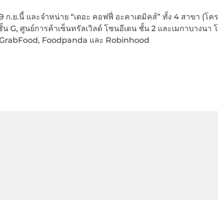
 29 ก.ย.นี้ และจำหน่าย “เดอะ คอฟฟี่ อะคาเดมิคส์” ทั้ง 4 สาขา (โ
้น G, ศูนย์การค้าเซ็นทรัลเวิลด์ โซนอีเดน ชั้น 2 และเมกาบางนา โ
MAN, GrabFood, Foodpanda และ Robinhood