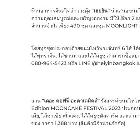
ร้านอาหารจีนสไตล์กวางตุ้ง “
เฮยยิน”
นำเสนอขนมไหว
ความอุดมสมบูรณ์และเจริญงอกงาม มีให้เลือก 2 แบ
จำนวนจำกัดเพียง 490 ชุด และชุด MOONLIGHT GI
โดยทุกชุดประกอบด้วยขนมไหว้พระจันทร์ 6 ไส้ ได้แก่
ไส้พุทราจีน, ไส้ชานม และไส้ส้มยูซุ สามารถซื้อแยกชิ้
080-964-5423 หรือ LINE @heiyinbangkok และร้
ส่วน
“เดอะ คอฟฟี่ อะคาเดมิคส์”
รังสรรค์ขนมไหว้พ
Edition MOONCAKE FESTIVAL 2023 ประกอบด้วย 
เมีย, ไส้ชาเขียวถั่วแดง, ไส้ส้มยูซุคัสตาร์ด และส
ซอง ราคา 1,388 บาท (สินค้ามีจำนวนจำกัด)