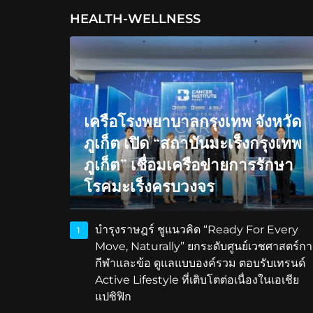
HEALTH-WELLNESS
เครือโรงพยาบาลกรุงเทพ จังหวัด
ภูเก็ต เปิด “สถาบันมะเร็งกรุงเทพ
ภูเก็ต” เชื่อมเครือข่ายการรักษา
โรคมะเร็งครบวงจร
บำรุงราษฎร์ ชูแนวคิด “Ready For Every
1
Move, Naturally” ยกระดับศูนย์เวชศาสตร์กา
กีฬาและข้อ ดูแลแบบองค์รวม ตอบรับเทรนด์
Active Lifestyle ที่เติบโตต่อเนื่องในเอเชีย
แปซิฟิก