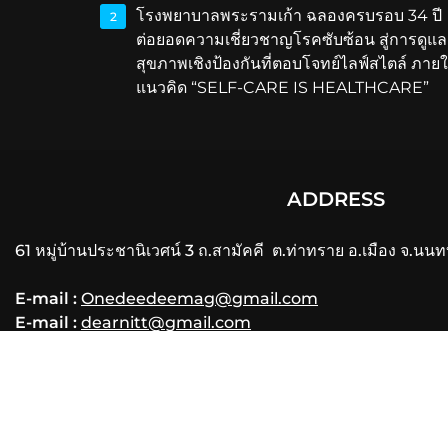
โรงพยาบาลพระรามเก้า ฉลองครบรอบ 34 ปี
2
ต่อยอดความเชี่ยวชาญโรคซับซ้อน สู่การดูแล
สุขภาพเชิงป้องกันที่ตอบโจทย์ไลฟ์สไตล์ ภายใ
แนวคิด “SELF-CARE IS HEALTHCARE”
ADDRESS
61 หมู่บ้านประชานิเวศน์ 3 ถ.สามัคคี ต.ท่าทราย อ.เมือง จ.นนท
E-mail :
Onedeedeemag@gmail.com
E-mail :
dearnitt@gmail.com
Phone
: 061-356-3556