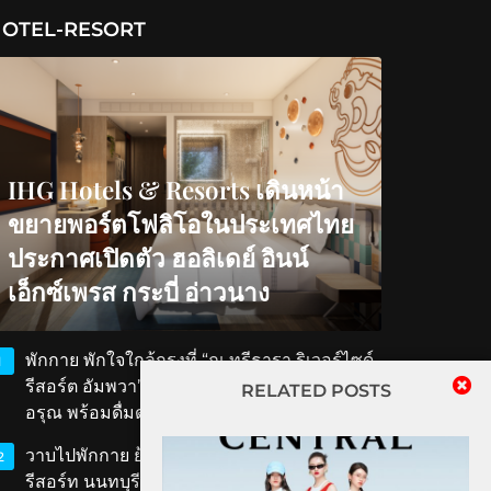
OTEL-RESORT
IHG Hotels & Resorts เดินหน้า
ขยายพอร์ตโฟลิโอในประเทศไทย
ประกาศเปิดตัว ฮอลิเดย์ อินน์
เอ็กซ์เพรส กระบี่ อ่าวนาง
พักกาย พักใจใกล้กรุงที่ “ณ ทรีธารา ริเวอร์ไซด์
1
รีสอร์ต อัมพวา” สัมผัสวิถีริมน้ำ ตักบาตรรับ
RELATED POSTS
อรุณ พร้อมดื่มด่ำเสน่ห์สมุทรสงคราม
วาบไปพักกาย ย้อนเวลาไปพักใจที่ ‘ทับขวัญ
2
รีสอร์ท นนทบุรี’ เสน่ห์เรือนไทยโบราณใกล้แค่