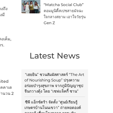
“Matcha Social Club”
งถึง
คอมมูนิตี้สเปซสายมัจฉะ
งมี
ใจกลางสยาม เอาใจวัยรุ่น
Gen Z
ดงเค็ม,
ทร.
Latest News
“เฮยยิน” ชวนสัมผัสศาสตร์ “The Art
of Nourishing Soup” ปรุงความ
mited
อร่อยบำรุงสุขภาพ จากภูมิปัญญาซุป
มคคาเด
จีนกวางตุ้ง โดย “เชฟแจ็คกี้ ชาน”
 จำนวน 2
ซีพี แอ็กซ์ตร้า จัดตั้ง “ศูนย์เรียนรู้
เกษตรบ้านโนนเขวา” ถ่ายทอดองค์