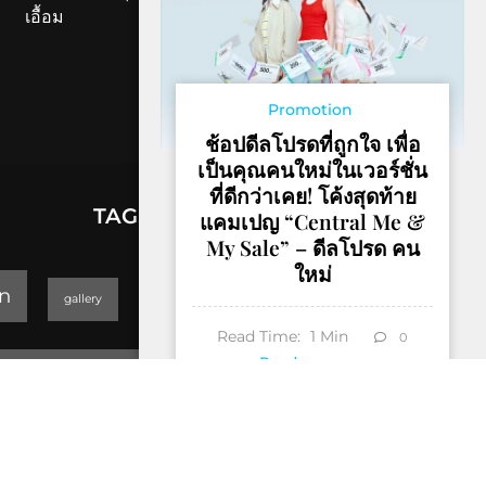
เอื้อม
Promotion
ช้อปดีลโปรดที่ถูกใจ เพื่อ
เป็นคุณคนใหม่ในเวอร์ชั่น
ที่ดีกว่าเคย! โค้งสุดท้าย
TAGS
แคมเปญ “Central Me &
My Sale” – ดีลโปรด คน
ใหม่
lifestyle
n
gallery
GEOPARK
Read Time:
1
Min
0
Trending
Read more
Thailand Yoga Art & Dance 2019
็Hotel & Resort