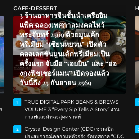
CAFE-DESSERT
H
3 ร้านอาหารจีนชั้นนำเครืออิม
แพ็ค ฉลองเทศกาลมงคลไหว้
พระจันทร์ 2569 ด้วยมูนเค้ก
พรีเมียม “เซียนหยวน” เปิดตัว
คอลเลกชันมูนเค้กพรีเมียมเป็น
ครั้งแรก จับมือ “เฮยยิน” และ “ฮ่อ
งกงฟิชเชอร์แมน” เปิดจองแล้ว
วันนี้ถึง 25 กันยายน 2569
TRUE DIGITAL PARK BEANS & BREWS
1
ร
VOLUME 3 “Every Sip Tells A Story” งาน
กาแฟและมัทฉะสุดคราฟท์
Crystal Design Center (CDC) ชวนเปิด
2
ประสบการณ์คอกาแฟตัวจริง จัดเทศกาล “CDC