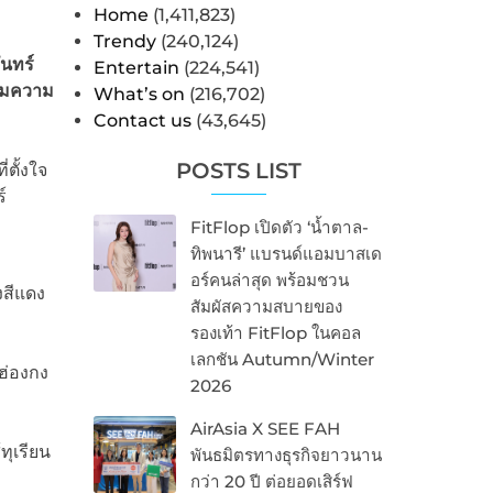
Home
(1,411,823)
Trendy
(240,124)
ันทร์
Entertain
(224,541)
ริมความ
What’s on
(216,702)
Contact us
(43,645)
POSTS LIST
ตั้งใจ
์
FitFlop เปิดตัว ‘น้ำตาล-
ทิพนารี’ แบรนด์แอมบาสเด
อร์คนล่าสุด พร้อมชวน
งสีแดง
สัมผัสความสบายของ
รองเท้า FitFlop ในคอล
เลกชัน Autumn/Winter
ฮ่องกง
2026
AirAsia X SEE FAH
ทุเรียน
พันธมิตรทางธุรกิจยาวนาน
กว่า 20 ปี ต่อยอดเสิร์ฟ