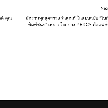
Nex
ลด์ คุณ
มัดรวมทุกลุคสาวแว่นสุดเก๋ ในแบบฉบับ “ใบเฟ
พิมพ์ชนก” เพราะโลกของ PERCY คือแฟชั่
สไตล์ ที่ร้านแว่นท็อป