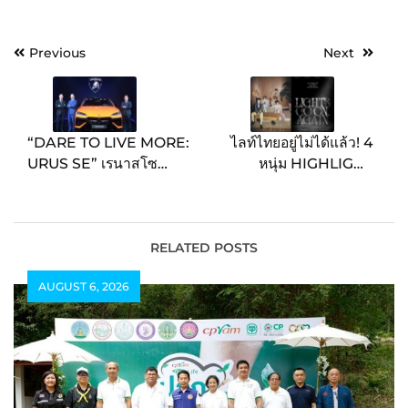
Post
Previous
Next
navigation
“DARE TO LIVE MORE:
ไลท์ไทยอยู่ไม่ได้แล้ว! 4
URUS SE” เรนาสโซ
หนุ่ม HIGHLIGHT
มอเตอร์ ฉลองเปิดตัว
ประกาศเอเชียทัวร์ ไทยติด
LAMBORGHINI URUS
โผ 4 เมืองแรก เจอแน่!
SE รถยนต์ซูเปอร์เอสยูวี
คอนเสิร์ต HIGHLIGHT
ปลั๊กอินไฮบริดรุ่นแรกของ
LIVE 2024 [LIGHTS GO
RELATED POSTS
แบรนด์อย่างเป็นทางการ
ON, AGAIN] IN
AUGUST 6, 2026
ครั้งแรกในประเทศไทย
BANGKOK 30 มิ.ย. นี้ ที่
แจ้งวัฒนะฮอลล์