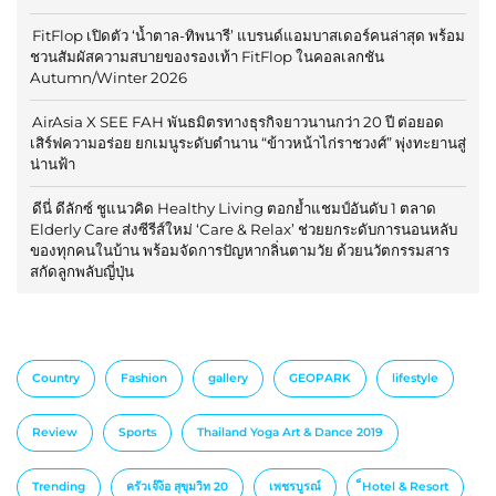
FitFlop เปิดตัว ‘น้ำตาล-ทิพนารี’ แบรนด์แอมบาสเดอร์คนล่าสุด พร้อม
ชวนสัมผัสความสบายของรองเท้า FitFlop ในคอลเลกชัน
Autumn/Winter 2026
AirAsia X SEE FAH พันธมิตรทางธุรกิจยาวนานกว่า 20 ปี ต่อยอด
เสิร์ฟความอร่อย ยกเมนูระดับตำนาน “ข้าวหน้าไก่ราชวงศ์” พุ่งทะยานสู่
น่านฟ้า
ดีนี่ ดีลักซ์ ชูแนวคิด Healthy Living ตอกย้ำแชมป์อันดับ 1 ตลาด
Elderly Care ส่งซีรีส์ใหม่ ‘Care & Relax’ ช่วยยกระดับการนอนหลับ
ของทุกคนในบ้าน พร้อมจัดการปัญหากลิ่นตามวัย ด้วยนวัตกรรมสาร
สกัดลูกพลับญี่ปุ่น
Country
Fashion
gallery
GEOPARK
lifestyle
Review
Sports
Thailand Yoga Art & Dance 2019
Trending
ครัวเจ๊ง้อ สุขุมวิท 20
เพชรบูรณ์
็Hotel & Resort