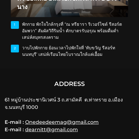
นาง
พักกาย พักใจใกล้กรุงที่ “ณ ทรีธารา ริเวอร์ไซด์ รีสอร์ต
1
อัมพวา” สัมผัสวิถีริมน้ำ ตักบาตรรับอรุณ พร้อมดื่มด่ำ
เสน่ห์สมุทรสงคราม
วาบไปพักกาย ย้อนเวลาไปพักใจที่ ‘ทับขวัญ รีสอร์ท
2
นนทบุรี’ เสน่ห์เรือนไทยโบราณใกล้แค่เอื้อม
ADDRESS
61 หมู่บ้านประชานิเวศน์ 3 ถ.สามัคคี ต.ท่าทราย อ.เมือง
จ.นนทบุรี 1000
E-mail :
Onedeedeemag@gmail.com
E-mail :
dearnitt@gmail.com