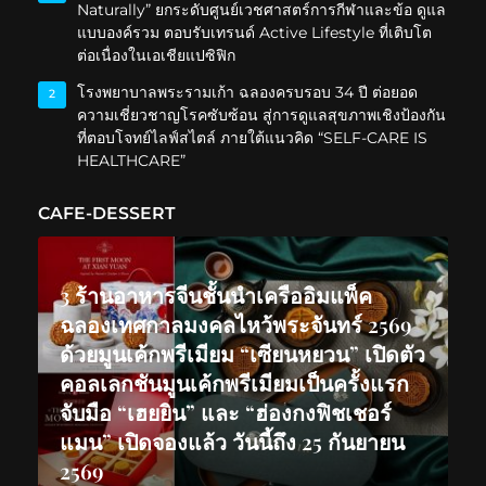
Naturally” ยกระดับศูนย์เวชศาสตร์การกีฬาและข้อ ดูแล
แบบองค์รวม ตอบรับเทรนด์ Active Lifestyle ที่เติบโต
ต่อเนื่องในเอเชียแปซิฟิก
โรงพยาบาลพระรามเก้า ฉลองครบรอบ 34 ปี ต่อยอด
2
ความเชี่ยวชาญโรคซับซ้อน สู่การดูแลสุขภาพเชิงป้องกัน
ที่ตอบโจทย์ไลฟ์สไตล์ ภายใต้แนวคิด “SELF-CARE IS
HEALTHCARE”
CAFE-DESSERT
3 ร้านอาหารจีนชั้นนำเครืออิมแพ็ค
ฉลองเทศกาลมงคลไหว้พระจันทร์ 2569
ด้วยมูนเค้กพรีเมียม “เซียนหยวน” เปิดตัว
คอลเลกชันมูนเค้กพรีเมียมเป็นครั้งแรก
จับมือ “เฮยยิน” และ “ฮ่องกงฟิชเชอร์
แมน” เปิดจองแล้ว วันนี้ถึง 25 กันยายน
2569