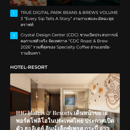
TRUE DIGITAL PARK BEANS & BREWS VOLUME
1
3 “Every Sip Tells A Story” งานกาแฟและมัทฉะสุด
คราฟท์
Crystal Design Center (CDC) ชวนเปิดประสบการณ์
2
คอกาแฟตัวจริง จัดเทศกาล “CDC Roast & Brew
2026” รวมที่สุดของ Specialty Coffee ย่านเอกมัย-
รามอินทรา
HOTEL-RESORT
IHG Hotels & Resorts เดินหน้าขยาย
พอร์ตโฟลิโอในประเทศไทย ประกาศเปิด
ตัว ฮอลิเดย์ อินน์ เอ็กซ์เพรส กระบี่ อ่าว