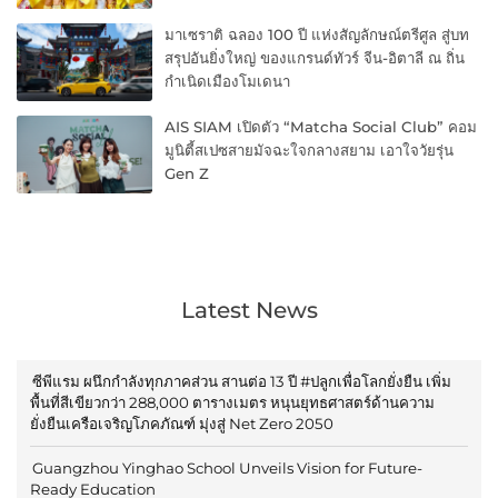
มาเซราติ ฉลอง 100 ปี แห่งสัญลักษณ์ตรีศูล สู่บท
สรุปอันยิ่งใหญ่ ของแกรนด์ทัวร์ จีน-อิตาลี ณ ถิ่น
กำเนิดเมืองโมเดนา
AIS SIAM เปิดตัว “Matcha Social Club” คอม
มูนิตี้สเปซสายมัจฉะใจกลางสยาม เอาใจวัยรุ่น
Gen Z
Latest News
ซีพีแรม ผนึกกำลังทุกภาคส่วน สานต่อ 13 ปี #ปลูกเพื่อโลกยั่งยืน เพิ่ม
พื้นที่สีเขียวกว่า 288,000 ตารางเมตร หนุนยุทธศาสตร์ด้านความ
ยั่งยืนเครือเจริญโภคภัณฑ์ มุ่งสู่ Net Zero 2050
Guangzhou Yinghao School Unveils Vision for Future-
Ready Education