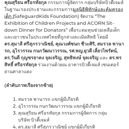
คุณ
สุริยน ศรีอรทัยกุล
กรรมการผู้จัดการ กลุ่มบริษัทบิวตี้เจมส์
ในฐานะรองประธานและกรรมการ
มูลนิธิพิทักษ์และคุ้มครอง
เด็ก (
SafeguardKids Foundation) จัดงาน “The
Exhibition of Children Projects and ACORN Sit-
down Dinner for Donators” เพื่อระดมทุนช่วยเหลือเด็ก
และเยาวชนในประเทศไทยที่ถูกล่วงละเมิดสิทธิ โดยมี
ดร.สุมาลี ศรีสุภรวาณิชย์, คุณวงศ์ชนก ชีวะศิริ,
สมรวล พานา
รถ, อุไรวรรณ กนกวัฒนาวรรณ, รศ.พญ.ยุวดี เลี่ยวไพรัตน์,
ดร.วันดี กุญชรยาคง จุลเจริญ, สุทธิพงษ์ จุลเจริญ
และ
ดร.พร
สิทธิ์ ศรีอรทัยกุล
ร่วมงานด้วยณ อาคารบิวตี้เจมส์ เซนเตอร์
ย่านศาลาแดง
(ลำดับภาพเรียงจากซ้าย)
สมรวล พานารถ แขกผู้มีเกียรติ
อุไรวรรณ กนกวัฒนาวรรณ แขกผู้มีเกียรติ
คุณสุริยน ศรีอรทัยกุล กรรมการผู้จัดการ กลุ่ม
บริษัท บิวตี้เจมส์
ดร.สุมาลี ศรีสุภรวาณิชย์ แขกผู้มีเกียรติ