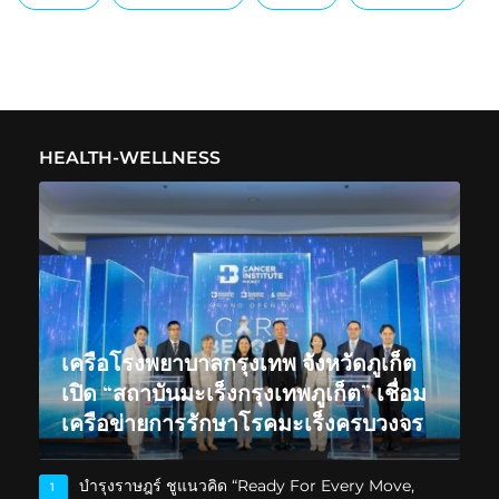
HEALTH-WELLNESS
เครือโรงพยาบาลกรุงเทพ จังหวัดภูเก็ต
เปิด “สถาบันมะเร็งกรุงเทพภูเก็ต” เชื่อม
เครือข่ายการรักษาโรคมะเร็งครบวงจร
บำรุงราษฎร์ ชูแนวคิด “Ready For Every Move,
1